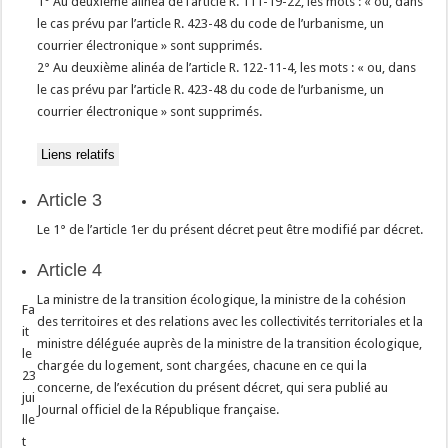
1° Au deuxième alinéa de l’article R. 111-19-22, les mots : « ou, dans
le cas prévu par l’article R. 423-48 du code de l’urbanisme, un
courrier électronique » sont supprimés.
2° Au deuxième alinéa de l’article R. 122-11-4, les mots : « ou, dans
le cas prévu par l’article R. 423-48 du code de l’urbanisme, un
courrier électronique » sont supprimés.
Liens relatifs
Article 3
Le 1° de l’article 1er du présent décret peut être modifié par décret.
Article 4
La ministre de la transition écologique, la ministre de la cohésion
Fa
des territoires et des relations avec les collectivités territoriales et la
it
ministre déléguée auprès de la ministre de la transition écologique,
le
chargée du logement, sont chargées, chacune en ce qui la
23
concerne, de l’exécution du présent décret, qui sera publié au
jui
Journal officiel de la République française.
lle
t