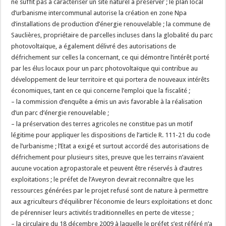
ne suffit pas à caractériser un site naturel à préserver ; le plan local
d’urbanisme intercommunal autorise la création en zone Npa
d’installations de production d’énergie renouvelable ; la commune de
Sauclières, propriétaire de parcelles incluses dans la globalité du parc
photovoltaïque, a également délivré des autorisations de
défrichement sur celles la concernant, ce qui démontre l’intérêt porté
par les élus locaux pour un parc photovoltaïque qui contribue au
développement de leur territoire et qui portera de nouveaux intérêts
économiques, tant en ce qui concerne l’emploi que la fiscalité ;
– la commission d’enquête a émis un avis favorable à la réalisation
d’un parc d’énergie renouvelable ;
– la préservation des terres agricoles ne constitue pas un motif
légitime pour appliquer les dispositions de l’article R. 111-21 du code
de l’urbanisme ; l’Etat a exigé et surtout accordé des autorisations de
défrichement pour plusieurs sites, preuve que les terrains n’avaient
aucune vocation agropastorale et peuvent être réservés à d’autres
exploitations ; le préfet de l’Aveyron devrait reconnaître que les
ressources générées par le projet refusé sont de nature à permettre
aux agriculteurs d’équilibrer l’économie de leurs exploitations et donc
de pérenniser leurs activités traditionnelles en perte de vitesse ;
– la circulaire du 18 décembre 2009 à laquelle le préfet s’est référé n’a