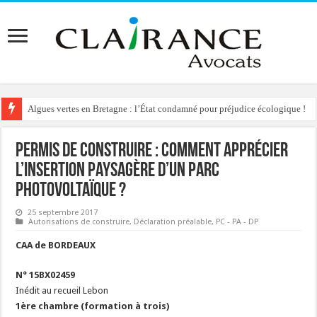
Algues vertes en Bretagne : l’État condamné pour préjudice écologique !
Reconstruction de chalets d’alpage : le préfet condamné à délivrer l’autoris
Permis de construire : comment apprécier
l’insertion paysagère d’un parc
photovoltaïque ?
25 septembre 2017
Autorisations de construire
,
Déclaration préalable
,
PC - PA - DP
CAA de BORDEAUX
N° 15BX02459
Inédit au recueil Lebon
1ère chambre (formation à trois)