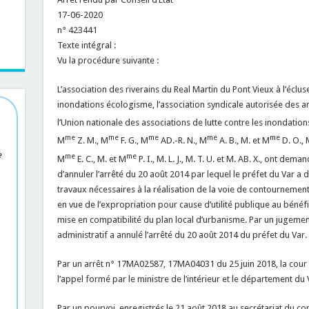
17-06-2020
n° 423441
Texte intégral :
Vu la procédure suivante :
L’association des riverains du Real Martin du Pont Vieux à l’écluse
inondations écologisme, l’association syndicale autorisée des 
l’Union nationale des associations de lutte contre les inondations
me
me
me
me
me
M
Z. M., M
F. G., M
AD.-R. N., M
A. B., M. et M
D. O., 
e
me
me
M
E. C., M. et M
P. I., M. L. J., M. T. U. et M. AB. X., ont dem
d’annuler l’arrêté du 20 août 2014 par lequel le préfet du Var a dé
travaux nécessaires à la réalisation de la voie de contourneme
en vue de l’expropriation pour cause d’utilité publique au bén
mise en compatibilité du plan local d’urbanisme. Par un jugement
administratif a annulé l’arrêté du 20 août 2014 du préfet du Var.
Par un arrêt n° 17MA02587, 17MA04031 du 25 juin 2018, la cour a
l’appel formé par le ministre de l’intérieur et le département du
Par un pourvoi, enregistrés le 21 août 2018 au secrétariat du con