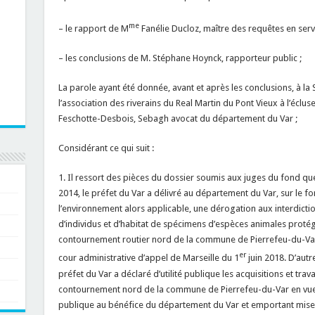
me
– le rapport de M
Fanélie Ducloz, maître des requêtes en serv
– les conclusions de M. Stéphane Hoynck, rapporteur public ;
La parole ayant été donnée, avant et après les conclusions, à la
l’association des riverains du Real Martin du Pont Vieux à l’éclus
Feschotte-Desbois, Sebagh avocat du département du Var ;
Considérant ce qui suit :
1. Il ressort des pièces du dossier soumis aux juges du fond que,
2014, le préfet du Var a délivré au département du Var, sur le f
l’environnement alors applicable, une dérogation aux interdict
d’individus et d’habitat de spécimens d’espèces animales proté
contournement routier nord de la commune de Pierrefeu-du-Var, 
er
cour administrative d’appel de Marseille du 1
juin 2018. D’autr
préfet du Var a déclaré d’utilité publique les acquisitions et trav
contournement nord de la commune de Pierrefeu-du-Var en vue d
publique au bénéfice du département du Var et emportant mise 