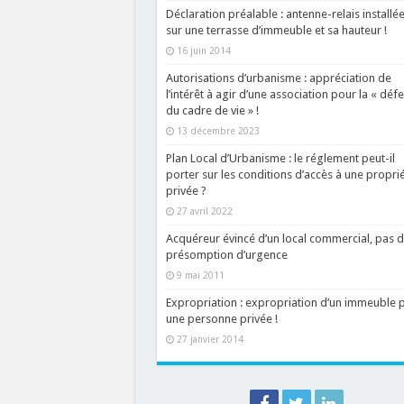
Déclaration préalable : antenne-relais installé
sur une terrasse d’immeuble et sa hauteur !
16 juin 2014
Autorisations d’urbanisme : appréciation de
l’intérêt à agir d’une association pour la « déf
du cadre de vie » !
13 décembre 2023
Plan Local d’Urbanisme : le réglement peut-il
porter sur les conditions d’accès à une propri
privée ?
27 avril 2022
Acquéreur évincé d’un local commercial, pas 
présomption d’urgence
9 mai 2011
Expropriation : expropriation d’un immeuble 
une personne privée !
27 janvier 2014