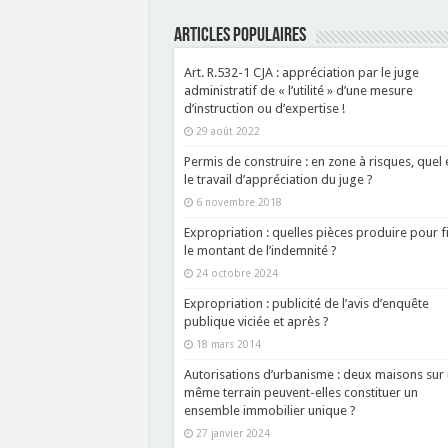
ARTICLES POPULAIRES
Art. R.532-1 CJA : appréciation par le juge
administratif de « l’utilité » d’une mesure
d’instruction ou d’expertise !
29 août 2022
Permis de construire : en zone à risques, quel 
le travail d’appréciation du juge ?
6 novembre 2018
Expropriation : quelles pièces produire pour f
le montant de l’indemnité ?
24 octobre 2024
Expropriation : publicité de l’avis d’enquête
publique viciée et après ?
18 mars 2014
Autorisations d’urbanisme : deux maisons sur
même terrain peuvent-elles constituer un
ensemble immobilier unique ?
27 janvier 2024