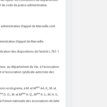
-1 du code de justice administrative.
ur administrative d’appel de Marseille sont
ministrative d’appel de Marseille.
ication des dispositions de l’article L.761-1
érieur, au département du Var, à l’association
t à l’association syndicale autorisée des
me
tions ecologisme, à M. et M
AA. K., M. et
me
me
me
D. O., M. et M
H. Q., M
R. S., M. H. V.,
, et à l’Union nationale des associations de lutte