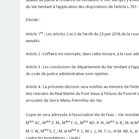
du Var tendant à l’application des dispositions de l’article L.761
Décide :
er
Article 1
: Les articles 2 et 3 de l’arrêt du 25 juin 2018 de la co
annulés.
Article 2 : L’affaire est renvoyée, dans cette mesure, à la cour ad
Article 3 : Les conclusions du département du Var tendant à l’appl
du code de justice administrative sont rejetées.
Article 4 : La présente décision sera notifiée au ministre de l’int
des riverains du Real Martin du Pont Vieux à l’écluse de Pourret e
arrosants de Serre-Menu-Pierrefeu-du-Var.
Copie en sera adressée à l’association Vie de l’eau – Var inonda
me
me
me
me
me
M
AC., M
Z. M., M
F. G., M
AD.-R. N., M
A. B., M. et M
me
me
M. Y. W., M
E. C., M. et M
P. I., M. L. J., M. T. U., et M. AB. X.
contre les inondations – Unalci.