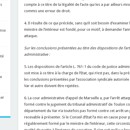
compte à ce titre de la légalité de l’acte qui les a par ailleurs m
es
commis une erreur de droit.
4. Il résulte de ce qui précède, sans qu’il soit besoin d’examine
ministre de l’intérieur est fondé, pour ce motif, à demander l’annul
ense
attaque.
Sur les conclusions présentées au titre des dispositions de l’art
administrative :
été
5. Les dispositions de l’article L. 761-1 du code de justice admi
soit mise à ce titre à la charge de l’Etat, qui n’est pas, dans la pr
de
les conclusions présentées par l’association syndicale autorisé
Var et autre doivent être rejetées.
par
6. La cour administrative d’appel de Marseille a, par l’arrêt att
formé contre le jugement du tribunal administratif de Toulon co
département du Var n’a toutefois pas formé contre cet arrêt un p
recevable à présenter. Si le Conseil d’Etat l’a mis en cause pour
régulièrement formé par le ministre de l’intérieur, cette circonst
qualité de partie à l’instance de cassation. Il s’en suit qu’il y a 