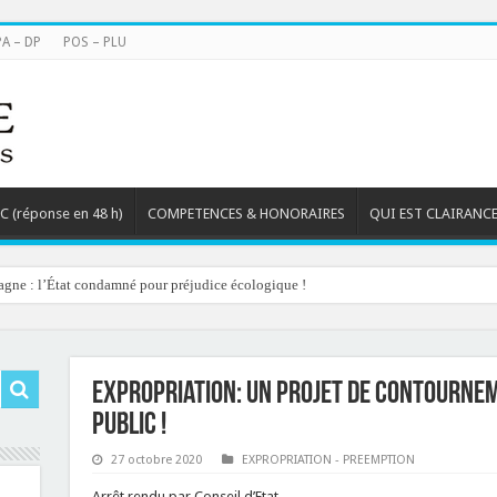
PA – DP
POS – PLU
TC (réponse en 48 h)
COMPETENCES & HONORAIRES
QUI EST CLAIRANCE
agne : l’État condamné pour préjudice écologique !
Expropriation: un projet de contournem
public !
27 octobre 2020
EXPROPRIATION - PREEMPTION
Arrêt rendu par Conseil d’Etat