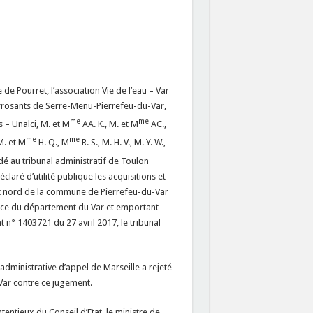
 de Pourret, l’association Vie de l’eau – Var
arrosants de Serre-Menu-Pierrefeu-du-Var,
me
me
 – Unalci, M. et M
AA. K., M. et M
AC.,
me
me
M. et M
H. Q., M
R. S., M. H. V., M. Y. W.,
andé au tribunal administratif de Toulon
claré d’utilité publique les acquisitions et
nt nord de la commune de Pierrefeu-du-Var
éfice du département du Var et emportant
 n° 1403721 du 27 avril 2017, le tribunal
dministrative d’appel de Marseille a rejeté
 Var contre ce jugement.
tentieux du Conseil d’Etat, le ministre de