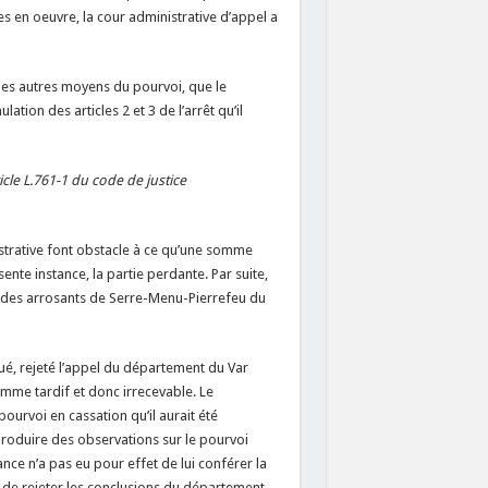
ises en oeuvre, la cour administrative d’appel a
r les autres moyens du pourvoi, que le
ation des articles 2 et 3 de l’arrêt qu’il
icle L.761-1 du code de justice
nistrative font obstacle à ce qu’une somme
ésente instance, la partie perdante. Par suite,
e des arrosants de Serre-Menu-Pierrefeu du
aqué, rejeté l’appel du département du Var
mme tardif et donc irrecevable. Le
ourvoi en cassation qu’il aurait été
 produire des observations sur le pourvoi
ance n’a pas eu pour effet de lui conférer la
lieu de rejeter les conclusions du département