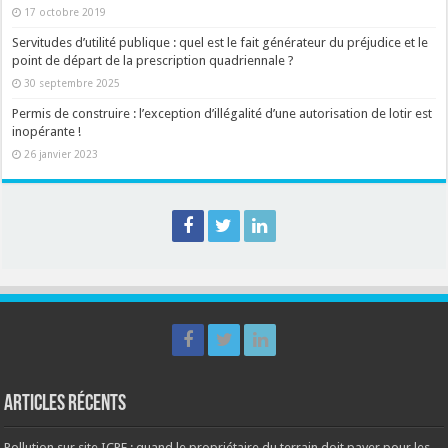
17 octobre 2019
Servitudes d’utilité publique : quel est le fait générateur du préjudice et le
point de départ de la prescription quadriennale ?
30 septembre 2025
Permis de construire : l’exception d’illégalité d’une autorisation de lotir est
inopérante !
26 janvier 2023
Articles récents
Pollution sur site ICPE : quand le propriétaire du terrain doit payer pour les