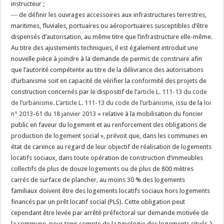
instructeur ;
― de définir les ouvrages accessoires aux infrastructures terrestres,
maritimes, fluviales, portuaires ou aéroportuaires susceptibles d’être
dispensés d’autorisation, au même titre que l’infrastructure elle-même.
Au titre des ajustements techniques, il est également introduit une
nouvelle pièce à joindre à la demande de permis de construire afin
que l’autorité compétente au titre de la délivrance des autorisations
d’urbanisme soit en capacité de vérifier la conformité des projets de
construction concernés par le dispositif de l’
article L. 111-13 du code
de l’urbanisme
. L’
article L. 111-13 du code de l’urbanisme
, issu de la
loi
n° 2013-61 du 18 janvier 2013
« relative à la mobilisation du foncier
public en faveur du logement et au renforcement des obligations de
production de logement social », prévoit que, dans les communes en
état de carence au regard de leur objectif de réalisation de logements
locatifs sociaux, dans toute opération de construction d’immeubles
collectifs de plus de douze logements ou de plus de 800 mètres
carrés de surface de plancher, au moins 30 % des logements
familiaux doivent être des logements locatifs sociaux hors logements
financés par un prêt locatif social (PLS). Cette obligation peut
cependant être levée par arrêté préfectoral sur demande motivée de
la commune, pour tenir compte de la typologie des logements situés à