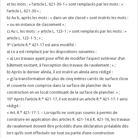
et les mots : « l’article L. 621-30-1 » sont remplacés par les mots : «
l’article L. 621-30 » ;
b) Au b, après les mots : « dans un site classé » sont insérés les mots :
« ou en instance de classement » ;
c) Au c, les mots : « article L. 123-1 ; » sont remplacés par les mots : «
article L. 123-1-5 ; » ;
9° L’article R.* 421-17 est ainsi modifié :
a) Le a est remplacé par les dispositions suivantes :
« a) Les travaux ayant pour effet de modifier l’aspect extérieur d’un
bâtiment existant, à l’exception des travaux de ravalement ; » ;
b) Après le dernier alinéa, il est inséré un alinéa ainsi rédigé :
« g) la transformation de plus de cinq mètres carrés de surface close
et couverte non comprise dans la surface de plancher de la
construction en un local constituant de la surface de plancher. » ;
10° Après l’article R.* 421-17, il est inséré un article R.* 421-17-1 ainsi
rédigé :
« Art. R.* 421-17-1. – Lorsqu’ils ne sont pas soumis à permis de
construire en application des articles R. 421-14 à R. 421-16, les travaux
de ravalement doivent être précédés d’une déclaration préalable dès
lors qu’ils sont effectués sur tout ou partie d’une construction