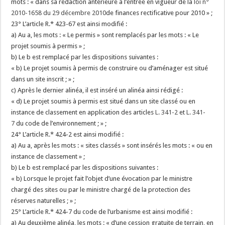
mots : « dans sa rédaction antérieure à l’entrée en vigueur de la
loi n°
2010-1658 du 29 décembre 2010
de finances rectificative pour 2010 » ;
23° L’article R.* 423-67 est ainsi modifié :
a) Au a, les mots : « Le permis » sont remplacés par les mots : « Le
projet soumis à permis » ;
b) Le b est remplacé par les dispositions suivantes :
« b) Le projet soumis à permis de construire ou d’aménager est situé
dans un site inscrit ; » ;
c) Après le dernier alinéa, il est inséré un alinéa ainsi rédigé :
« d) Le projet soumis à permis est situé dans un site classé ou en
instance de classement en application des articles
L. 341-2
et
L. 341-
7
du code de l’environnement ; » ;
24° L’article R.* 424-2 est ainsi modifié :
a) Au a, après les mots : « sites classés » sont insérés les mots : « ou en
instance de classement » ;
b) Le b est remplacé par les dispositions suivantes :
« b) Lorsque le projet fait l’objet d’une évocation par le ministre
chargé des sites ou par le ministre chargé de la protection des
réserves naturelles ; » ;
25° L’article R.* 424-7 du code de l’urbanisme est ainsi modifié :
a) Au deuxième alinéa, les mots : « d’une cession gratuite de terrain, en