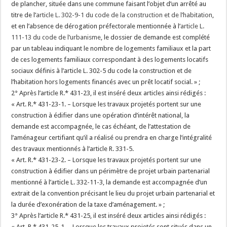
de plancher, située dans une commune faisant l’objet d’un arrêté au
titre de l’
article L. 302-9-1 du code de la construction et de l’habitation
,
et en l’absence de dérogation préfectorale mentionnée à l’
article L.
111-13 du code de l’urbanisme
, le dossier de demande est complété
par un tableau indiquant le nombre de logements familiaux et la part
de ces logements familiaux correspondant à des logements locatifs
sociaux définis à l’article L. 302-5 du code la construction et de
l’habitation hors logements financés avec un prêt locatif social. » ;
2° Après l’article R.* 431-23, il est inséré deux articles ainsi rédigés :
« Art. R.* 431-23-1. – Lorsque les travaux projetés portent sur une
construction à édifier dans une opération d’intérêt national, la
demande est accompagnée, le cas échéant, de l’attestation de
l’aménageur certifiant qu’il a réalisé ou prendra en charge l’intégralité
des travaux mentionnés à l’article R. 331-5.
« Art. R.* 431-23-2. – Lorsque les travaux projetés portent sur une
construction à édifier dans un périmètre de projet urbain partenarial
mentionné à l’article L. 332-11-3, la demande est accompagnée d’un
extrait de la convention précisant le lieu du projet urbain partenarial et
la durée d’exonération de la taxe d’aménagement. » ;
3° Après l’article R.* 431-25, il est inséré deux articles ainsi rédigés :
« Art. R.* 431-25-1. – Lorsque les travaux projetés sont situés dans un