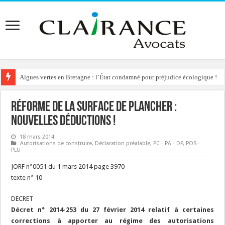
Algues vertes en Bretagne : l’État condamné pour préjudice écologique !
Reconstruction de chalets d’alpage : le préfet condamné à délivrer l’autoris
Réforme de la surface de plancher :
nouvelles déductions !
18 mars 2014
Autorisations de construire
,
Déclaration préalable
,
PC - PA - DP
,
POS -
PLU
JORF n°0051 du 1 mars 2014 page 3970
texte n° 10
DECRET
Décret n° 2014-253 du 27 février 2014 relatif à certaines
corrections à apporter au régime des autorisations