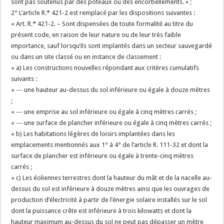
sont pas soutenus par des poteaux ou des encorbellements. » ;
2° L’article R.* 421-2 est remplacé par les dispositions suivantes :
« Art. R.* 421-2. – Sont dispensées de toute formalité au titre du
présent code, en raison de leur nature ou de leur très faible
importance, sauf lorsqu’ils sont implantés dans un secteur sauvegardé
ou dans un site classé ou en instance de classement :
« a) Les constructions nouvelles répondant aux critères cumulatifs
suivants :
« ― une hauteur au-dessus du sol inférieure ou égale à douze mètres
;
« ― une emprise au sol inférieure ou égale à cinq mètres carrés ;
« ― une surface de plancher inférieure ou égale à cinq mètres carrés ;
« b) Les habitations légères de loisirs implantées dans les
emplacements mentionnés aux 1° à 4° de l’article R. 111-32 et dont la
surface de plancher est inférieure ou égale à trente-cinq mètres
carrés ;
« c) Les éoliennes terrestres dont la hauteur du mât et de la nacelle au-
dessus du sol est inférieure à douze mètres ainsi que les ouvrages de
production d’électricité à partir de l’énergie solaire installés sur le sol
dont la puissance crête est inférieure à trois kilowatts et dont la
hauteur maximum au-dessus du sol ne peut pas dépasser un mètre