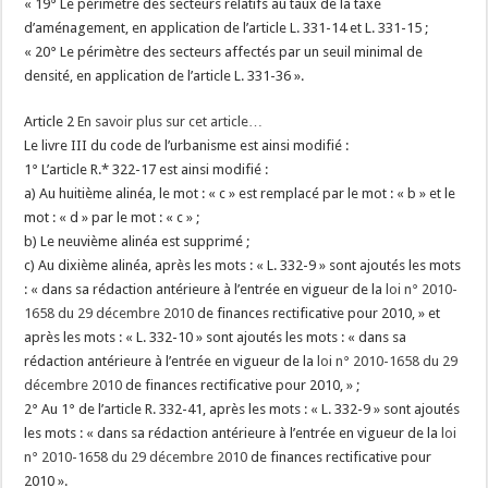
« 19° Le périmètre des secteurs relatifs au taux de la taxe
d’aménagement, en application de l’article L. 331-14 et L. 331-15 ;
« 20° Le périmètre des secteurs affectés par un seuil minimal de
densité, en application de l’article L. 331-36 ».
Article 2
En savoir plus sur cet article…
Le livre III du code de l’urbanisme est ainsi modifié :
1° L’article R.* 322-17 est ainsi modifié :
a) Au huitième alinéa, le mot : « c » est remplacé par le mot : « b » et le
mot : « d » par le mot : « c » ;
b) Le neuvième alinéa est supprimé ;
c) Au dixième alinéa, après les mots : « L. 332-9 » sont ajoutés les mots
: « dans sa rédaction antérieure à l’entrée en vigueur de la
loi n° 2010-
1658 du 29 décembre 2010
de finances rectificative pour 2010, » et
après les mots : « L. 332-10 » sont ajoutés les mots : « dans sa
rédaction antérieure à l’entrée en vigueur de la
loi n° 2010-1658 du 29
décembre 2010
de finances rectificative pour 2010, » ;
2° Au 1° de l’article R. 332-41, après les mots : « L. 332-9 » sont ajoutés
les mots : « dans sa rédaction antérieure à l’entrée en vigueur de la
loi
n° 2010-1658 du 29 décembre 2010
de finances rectificative pour
2010 ».