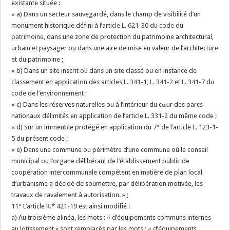
existante située :
« a) Dans un secteur sauvegardé, dans le champ de visibilité d’un
monument historique défini à l’
article L. 621-30 du code du
patrimoine
, dans une zone de protection du patrimoine architectural,
urbain et paysager ou dans une aire de mise en valeur de l’architecture
et du patrimoine ;
« b) Dans un site inscrit ou dans un site classé ou en instance de
classement en application des articles
L. 341-1
,
L. 341-2
et
L. 341-7
du
code de l’environnement ;
« c) Dans les réserves naturelles ou à l’intérieur du cœur des parcs
nationaux délimités en application de l’article L. 331-2 du même code ;
« d) Sur un immeuble protégé en application du 7° de l’article L. 123-1-
5 du présent code ;
« e) Dans une commune ou périmètre d’une commune où le conseil
municipal ou l’organe délibérant de l’établissement public de
coopération intercommunale compétent en matière de plan local
d’urbanisme a décidé de soumettre, par délibération motivée, les
travaux de ravalement à autorisation. » ;
11° L’article R.* 421-19 est ainsi modifié :
a) Au troisième alinéa, les mots : « d’équipements communs internes
au lotissement » sont remplacés par les mots : « d’équipements