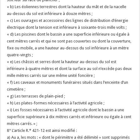
« b) Les éoliennes terrestres dont la hauteur du mât et de la nacelle
au-dessus du sol est inférieure à douze mètres ;
« c) Les ouvrages et accessoires des lignes de distribution d’énergie
électrique dont la tension est inférieure à soixante-trois mille volts ;
« d) Les piscines dont le bassin a une superficie inférieure ou égale à
cent mètres carrés et qui ne sont pas couvertes ou dont la couverture,
fixe ou mobile, a une hauteur au-dessus du sol inférieure à un mètre
quatre-vingts ;
« e) Les châssis et serres dont la hauteur au-dessus du sol est
inférieure à quatre mètres et dont la surface au sol n’excède pas deux
mille mètres carrés sur une même unité foncière ;
« f) Les caveaux et monuments funéraires situés dans l’enceinte d’un
cimetière ;
« g) Les terrasses de plain-pied ;
« h) Les plates-formes nécessaires à l’activité agricole ;
« i) Les fosses nécessaires à l’activité agricole dont le bassin a une
superficie supérieure à dix mètres carrés et inférieure ou égale à cent
mètres carrés. » ;
8° L’article R.* 421-12 est ainsi modifié :
a) Au a, les mots : « dont le périmètre a été délimité » sont supprimés