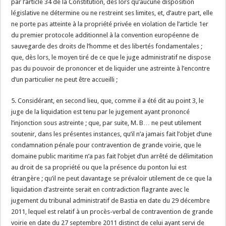
par l’article 34 de la Constitution, dès lors qu’aucune disposition
législative ne détermine ou ne restreint ses limites, et, d’autre part, elle
ne porte pas atteinte à la propriété privée en violation de l’article 1er
du premier protocole additionnel à la convention européenne de
sauvegarde des droits de l’homme et des libertés fondamentales ;
que, dès lors, le moyen tiré de ce que le juge administratif ne dispose
pas du pouvoir de prononcer et de liquider une astreinte à l’encontre
d’un particulier ne peut être accueilli ;
5. Considérant, en second lieu, que, comme il a été dit au point 3, le
juge de la liquidation est tenu par le jugement ayant prononcé
l’injonction sous astreinte ; que, par suite, M. B… ne peut utilement
soutenir, dans les présentes instances, qu’il n’a jamais fait l’objet d’une
condamnation pénale pour contravention de grande voirie, que le
domaine public maritime n’a pas fait l’objet d’un arrêté de délimitation
au droit de sa propriété ou que la présence du ponton lui est
étrangère ; qu’il ne peut davantage se prévaloir utilement de ce que la
liquidation d’astreinte serait en contradiction flagrante avec le
jugement du tribunal administratif de Bastia en date du 29 décembre
2011, lequel est relatif à un procès-verbal de contravention de grande
voirie en date du 27 septembre 2011 distinct de celui ayant servi de