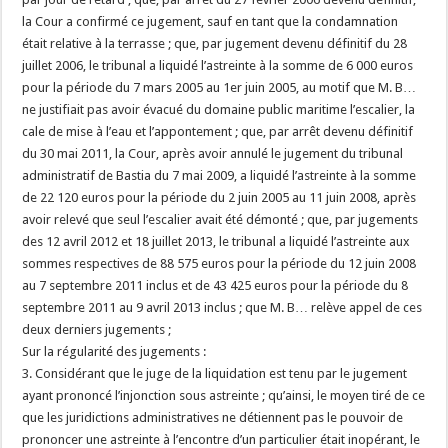
la Cour a confirmé ce jugement, sauf en tant que la condamnation
était relative à la terrasse ; que, par jugement devenu définitif du 28
juillet 2006, le tribunal a liquidé l’astreinte à la somme de 6 000 euros
pour la période du 7 mars 2005 au 1er juin 2005, au motif que M. B…
ne justifiait pas avoir évacué du domaine public maritime l’escalier, la
cale de mise à l’eau et l’appontement ; que, par arrêt devenu définitif
du 30 mai 2011, la Cour, après avoir annulé le jugement du tribunal
administratif de Bastia du 7 mai 2009, a liquidé l’astreinte à la somme
de 22 120 euros pour la période du 2 juin 2005 au 11 juin 2008, après
avoir relevé que seul l’escalier avait été démonté ; que, par jugements
des 12 avril 2012 et 18 juillet 2013, le tribunal a liquidé l’astreinte aux
sommes respectives de 88 575 euros pour la période du 12 juin 2008
au 7 septembre 2011 inclus et de 43 425 euros pour la période du 8
septembre 2011 au 9 avril 2013 inclus ; que M. B… relève appel de ces
deux derniers jugements ;
Sur la régularité des jugements :
3. Considérant que le juge de la liquidation est tenu par le jugement
ayant prononcé l’injonction sous astreinte ; qu’ainsi, le moyen tiré de ce
que les juridictions administratives ne détiennent pas le pouvoir de
prononcer une astreinte à l’encontre d’un particulier était inopérant, le