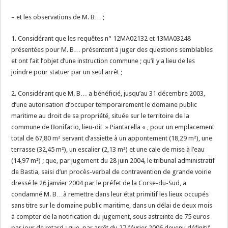
– et les observations de M. B… ;
1. Considérant que les requêtes n° 12MA02132 et 13MA03248
présentées pour M. B… présentent à juger des questions semblables
et ont fait l’objet d’une instruction commune ; qu’il y a lieu de les
joindre pour statuer par un seul arrêt ;
2. Considérant que M. B… a bénéficié, jusqu’au 31 décembre 2003,
d’une autorisation d’occuper temporairement le domaine public
maritime au droit de sa propriété, située sur le territoire de la
commune de Bonifacio, lieu-dit » Piantarella « , pour un emplacement
total de 67,80 m² servant d’assiette à un appontement (18,29 m²), une
terrasse (32,45 m²), un escalier (2,13 m²) et une cale de mise à l’eau
(14,97 m²) ; que, par jugement du 28 juin 2004, le tribunal administratif
de Bastia, saisi d’un procès-verbal de contravention de grande voirie
dressé le 26 janvier 2004 par le préfet de la Corse-du-Sud, a
condamné M. B…à remettre dans leur état primitif les lieux occupés
sans titre sur le domaine public maritime, dans un délai de deux mois
à compter de la notification du jugement, sous astreinte de 75 euros
par jour de retard ; que, par arrêt du 27 février 2006 devenu définitif,