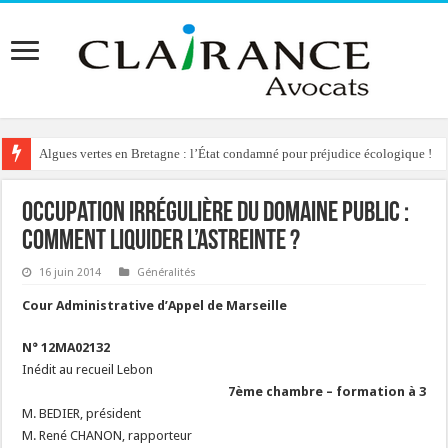
Algues vertes en Bretagne : l’État condamné pour préjudice écologique !
Occupation irrégulière du domaine public :
comment liquider l’astreinte ?
16 juin 2014
Généralités
Cour Administrative d’Appel de Marseille
N° 12MA02132
Inédit au recueil Lebon
7ème chambre – formation à 3
M. BEDIER, président
M. René CHANON, rapporteur