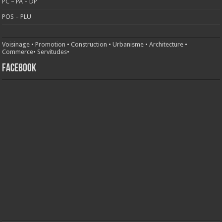
PC – PA – DP
POS – PLU
Voisinage
•
Promotion
•
Construction
•
Urbanisme
•
Architecture
•
Commerce
•
Servitudes
•
FACEBOOK