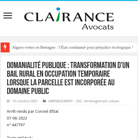
Algues vertes en Bretagne : l’État condamné pour préjudice écologique !
Reconstruction de chalets d’alpage : le préfet condamné à délivrer l’autoris
Domanialité publique : transformation d’un
bail rural en occupation temporaire
lorsque la parcelle est incorporée au
domaine public
10 octobre 2023
AMENAGEMENT - ZAC
,
Aménagement urbain
Arrêt rendu par Conseil d’Etat
07-06-2023
n° 447797
Texte intégral :