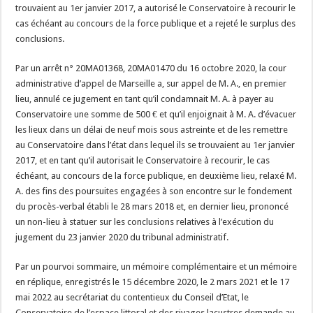
trouvaient au 1er janvier 2017, a autorisé le Conservatoire à recourir le
cas échéant au concours de la force publique et a rejeté le surplus des
conclusions.
Par un arrêt n° 20MA01368, 20MA01470 du 16 octobre 2020, la cour
administrative d’appel de Marseille a, sur appel de M. A., en premier
lieu, annulé ce jugement en tant qu’il condamnait M. A. à payer au
Conservatoire une somme de 500 € et qu’il enjoignait à M. A. d’évacuer
les lieux dans un délai de neuf mois sous astreinte et de les remettre
au Conservatoire dans l’état dans lequel ils se trouvaient au 1er janvier
2017, et en tant qu’il autorisait le Conservatoire à recourir, le cas
échéant, au concours de la force publique, en deuxième lieu, relaxé M.
A. des fins des poursuites engagées à son encontre sur le fondement
du procès-verbal établi le 28 mars 2018 et, en dernier lieu, prononcé
un non-lieu à statuer sur les conclusions relatives à l’exécution du
jugement du 23 janvier 2020 du tribunal administratif.
Par un pourvoi sommaire, un mémoire complémentaire et un mémoire
en réplique, enregistrés le 15 décembre 2020, le 2 mars 2021 et le 17
mai 2022 au secrétariat du contentieux du Conseil d’Etat, le
Conservatoire de l’espace littoral et des rivages lacustres demande au