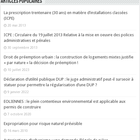
ARTICLES POPULAIRES
La prescription trentenaire (30 ans) en matière d’installations classées
(ICPE)
20 mai 2013
ICPE : Circulaire du 19 juillet 2013 Relative à la mise en oeuvre des polices
administratives et pénales
30 septembre 2013
Droit de préemption urbain : la construction de logements mixtes justifie
« par nature » la décision de préemption !
10 juillet 2023
Déclaration d’utilité publique DUP : le juge administratif peut-il surseoir à
statuer pour permettre la régularisation d’une DUP ?
9 janvier 2022
EOLIENNES : le plein contentieux environnemental est applicable aux
permis de construire
7 octobre 2020
Expropriation pour risque naturel prévisible
16 mars 2010