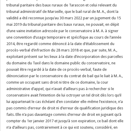
tribunal paritaire des baux ruraux de Tarascon et celui relevant du
tribunal administratif de Marseille, que le bail rural de M. A., dont la
validité a été reconnue jusqu’au 30 mars 2022 par un jugement du 15
mai 2019 du tribunal paritaire des baux ruraux, ne pouvait, en dépit
d’une vaine invitation adressée par le conservatoire à M. A. à signer
une convention d’usage temporaire et spécifique au cours de l’année
2014, être regardé comme dénoncé à la date d’établissement du
procès-verbal d’infraction du 28 mars 2018 et que, par suite, M. A.,
exploitant présent sur les lieux à la date d’incorporation des parcelles
du domaine du Taxil dans le domaine public du conservatoire, ne
pouvait être regardé à la date de ce procès-verbal, faute de
dénonciation par le conservatoire du contrat de bail qui le liait à M. A.,
comme un occupant sans droit ni titre de ce domaine, la cour
administrative d’appel, qui n’avait d’ailleurs pas à rechercher si le
conservatoire avait l’intention de lui octroyer un tel droit dès lors qu’il
lui appartenait le cas échéant d’en constater elle-même l’existence, n’a
pas commis d’erreur de droit ni d’erreur de qualification juridique des
faits. Elle n’a pas davantage commis d’erreur de droit en jugeant qu’à
compter du 1er janvier 2017 et jusqu’à son expiration, ce bail dont elle
n’a d’ailleurs pas, contrairement à ce qui est soutenu, considéré, en