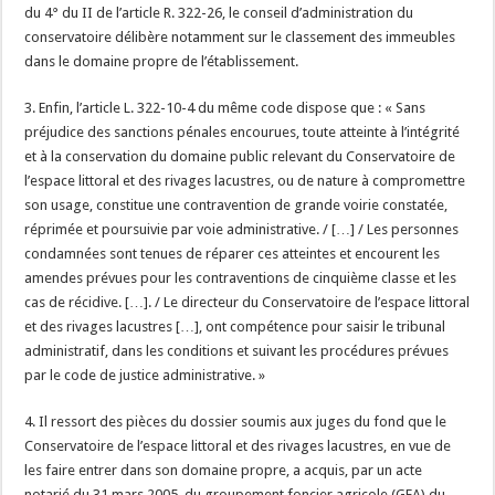
du 4° du II de l’article R. 322-26, le conseil d’administration du
conservatoire délibère notamment sur le classement des immeubles
dans le domaine propre de l’établissement.
3. Enfin, l’article L. 322-10-4 du même code dispose que : « Sans
préjudice des sanctions pénales encourues, toute atteinte à l’intégrité
et à la conservation du domaine public relevant du Conservatoire de
l’espace littoral et des rivages lacustres, ou de nature à compromettre
son usage, constitue une contravention de grande voirie constatée,
réprimée et poursuivie par voie administrative. / […] / Les personnes
condamnées sont tenues de réparer ces atteintes et encourent les
amendes prévues pour les contraventions de cinquième classe et les
cas de récidive. […]. / Le directeur du Conservatoire de l’espace littoral
et des rivages lacustres […], ont compétence pour saisir le tribunal
administratif, dans les conditions et suivant les procédures prévues
par le code de justice administrative. »
4. Il ressort des pièces du dossier soumis aux juges du fond que le
Conservatoire de l’espace littoral et des rivages lacustres, en vue de
les faire entrer dans son domaine propre, a acquis, par un acte
notarié du 31 mars 2005, du groupement foncier agricole (GFA) du