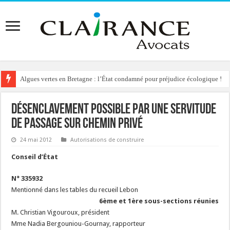
Algues vertes en Bretagne : l’État condamné pour préjudice écologique !
Désenclavement possible par une servitude
de passage sur chemin privé
24 mai 2012
Autorisations de construire
Conseil d’État
N° 335932
Mentionné dans les tables du recueil Lebon
6ème et 1ère sous-sections réunies
M. Christian Vigouroux, président
Mme Nadia Bergouniou-Gournay, rapporteur