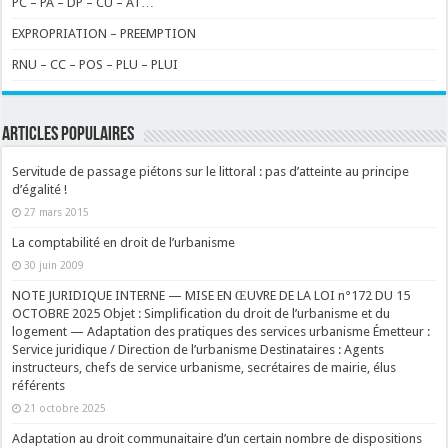
PC – PA – DP – CU – AT…
EXPROPRIATION – PREEMPTION
RNU – CC – POS – PLU – PLUI
ARTICLES POPULAIRES
Servitude de passage piétons sur le littoral : pas d’atteinte au principe
d’égalité !
27 mars 2015
La comptabilité en droit de l’urbanisme
30 juin 2009
NOTE JURIDIQUE INTERNE — MISE EN ŒUVRE DE LA LOI n°172 DU 15
OCTOBRE 2025 Objet : Simplification du droit de l’urbanisme et du
logement — Adaptation des pratiques des services urbanisme Émetteur :
Service juridique / Direction de l’urbanisme Destinataires : Agents
instructeurs, chefs de service urbanisme, secrétaires de mairie, élus
référents
21 octobre 2025
Adaptation au droit communaitaire d’un certain nombre de dispositions