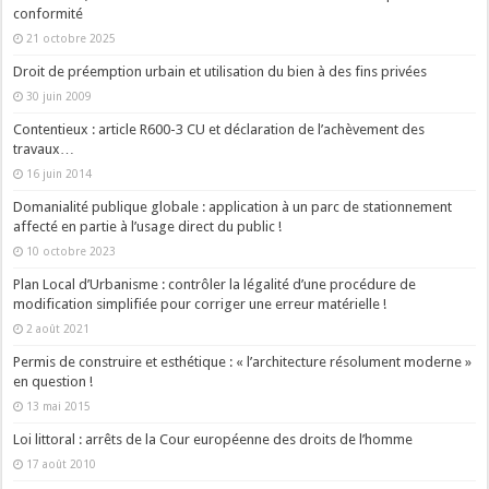
conformité
21 octobre 2025
Droit de préemption urbain et utilisation du bien à des fins privées
30 juin 2009
Contentieux : article R600-3 CU et déclaration de l’achèvement des
travaux…
16 juin 2014
Domanialité publique globale : application à un parc de stationnement
affecté en partie à l’usage direct du public !
10 octobre 2023
Plan Local d’Urbanisme : contrôler la légalité d’une procédure de
modification simplifiée pour corriger une erreur matérielle !
2 août 2021
Permis de construire et esthétique : « l’architecture résolument moderne »
en question !
13 mai 2015
Loi littoral : arrêts de la Cour européenne des droits de l’homme
17 août 2010