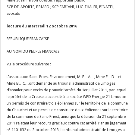
Mme Suzanne von Coester, rapporteur public
SCP DELAPORTE, BRIARD ; SCP FABIANI, LUC-THALER, PINATEL,
avocats
lecture du mercredi 12 octobre 2016
REPUBLIQUE FRANCAISE
AU NOM DU PEUPLE FRANCAIS
Vu la procédure suivante :
L’association Saint-Priest Environnement, M. F…A…, Mme E…D…et
Mme B…C…ont demandé au tribunal administratif de Limoges
d’annuler pour excès de pouvoir l’arrêté du 1er juillet 2011, par lequel
le préfet de la Creuse a accordé à la société WPD Energie 21 Limousin
un permis de construire trois éoliennes sur le territoire de la commune
du Chauchet et un permis de construire deux éoliennes sur le territoire
de la commune de Saint-Priest, ainsi que la décision du 21 septembre
2011 rejetant leur recours gracieux contre cet arrêté. Par un jugement
n° 1101832 du 3 octobre 2013, le tribunal administratif de Limoges a