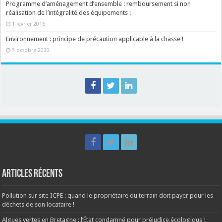
Programme d’aménagement d’ensemble : remboursement si non
réalisation de l’intégralité des équipements !
1 février 2016
Environnement : principe de précaution applicable à la chasse !
7 octobre 2020
Articles récents
Pollution sur site ICPE : quand le propriétaire du terrain doit payer pour les
déchets de son locataire !
Algues vertes en Bretagne : l’État condamné pour préjudice écologique !