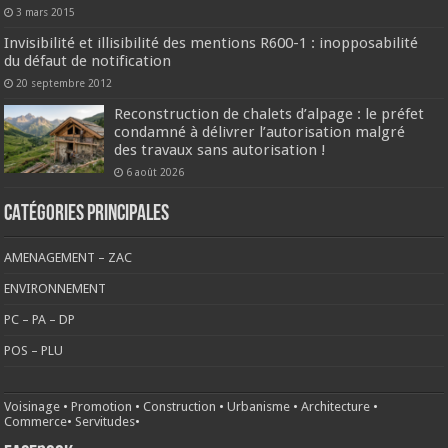
3 mars 2015
Invisibilité et illisibilité des mentions R600-1 : inopposabilité
du défaut de notification
20 septembre 2012
Reconstruction de chalets d’alpage : le préfet
condamné à délivrer l’autorisation malgré
des travaux sans autorisation !
6 août 2026
CATÉGORIES PRINCIPALES
AMENAGEMENT – ZAC
ENVIRONNEMENT
PC – PA – DP
POS – PLU
Voisinage
•
Promotion
•
Construction
•
Urbanisme
•
Architecture
•
Commerce
•
Servitudes
•