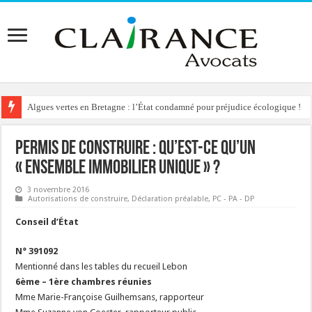
Algues vertes en Bretagne : l’État condamné pour préjudice écologique !
Permis de construire : qu’est-ce qu’un
« ensemble immobilier unique » ?
3 novembre 2016
Autorisations de construire
,
Déclaration préalable
,
PC - PA - DP
Conseil d’État
N° 391092
Mentionné dans les tables du recueil Lebon
6ème – 1ère chambres réunies
Mme Marie-Françoise Guilhemsans, rapporteur