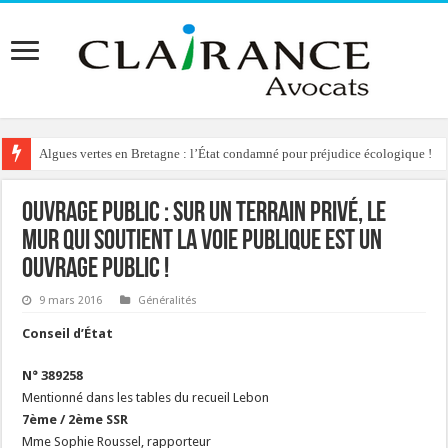
Algues vertes en Bretagne : l’État condamné pour préjudice écologique !
Reconstruction de chalets d’alpage : le préfet condamné à délivrer l’autoris
Ouvrage public : sur un terrain privé, le
mur qui soutient la voie publique est un
ouvrage public !
9 mars 2016
Généralités
Conseil d’État
N° 389258
Mentionné dans les tables du recueil Lebon
7ème / 2ème SSR
Mme Sophie Roussel, rapporteur