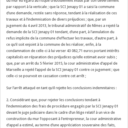
du mur eu égard au risque d’éboulement induit par son déversement
par rapport à la verticale ; que la SCI Jenapy 01 a saisi la commune
d’une demande, restée sans réponse, tendant à la réalisation de ces
travaux et à l’indemnisation de divers préjudices ; que, par un
jugement du 4 avril 2013, le tribunal administratif de Nîmes a rejeté la
demande de la SCI Jenapy 01 tendant, d’une part, à l’annulation du
refus implicite de la commune d’effectuer les travaux, d’autre part, à
ce qu’il soit enjoint à la commune de les réaliser, enfin, à la
condamnation de celle-ci à lui verser 43 082,71 euros portant intérêts
capitalisés en réparation des préjudices qu’elle estimait avoir subis ;
que, par un arrêt du 5 février 2015, la cour administrative d’appel de
Marseille a rejeté l’appel de la SCI Jenapy 01 contre ce jugement ; que
celle-ci se pourvoit en cassation contre cet arrêt ;
Sur l’arrêt attaqué en tant qu’il rejette les conclusions indemnitaires :
2. Considérant que, pour rejeter les conclusions tendant à
l’indemnisation des frais de procédure engagés par la SCI Jenapy 01
devant le juge judiciaire dans le cadre d’un litige relatif à un vice de
construction du mur l’opposant à l’entrepreneur, la cour administrative
d’appel a estimé, au terme d’une appréciation souveraine des faits,