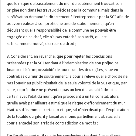
que le risque de basculement du mur de soutènement trouvait son
origine non dans les travaux décidés par la commune, mais dans la
surélévation demandée directement à l’entrepreneur par la SCI afin de
pouvoir réaliser à son profit une aire de
stationnement
; qu’en
déduisant que la responsabilité de la commune ne pouvait être
engagée de ce chef, elle n’a pas entaché son arrêt, qui est
suffisamment motivé, d’erreur de droit ;
3. Considérant, en revanche, que pour rejeter les conclusions
présentées par la SCI tendant à l’indemnisation de son préjudice
financier lié à l’impossibilité de louer l’un des deux gîtes, situé en
contrebas du mur de soutènement, la cour a relevé que le choix de ne
pas l’ouvrir au public résultait de la seule volonté de la SCI et que, par
suite, ce préjudice ne présentait pas un lien de causalité direct et
certain avec l’état du mur ; qu’en procédant à un tel constat, alors
qu’elle avait par ailleurs estimé que le risque d’effondrement du mur
était » suffisamment certain » et que, s’il n’interdisait pas l’exploitation
de la totalité du gîte, il y faisait au moins partiellement obstacle, la
cour a entaché son arrêt de contradiction de motifs ;
Sur l’arrêt en tant qu’il rejette les conclusions tendant à ce qu’il soit