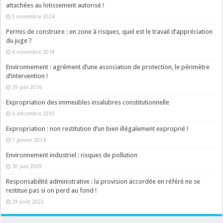
attachées au lotissement autorisé !
5 novembre 2024
Permis de construire : en zone à risques, quel est le travail d’appréciation
du juge ?
6 novembre 2018
Environnement : agrément d’une association de protection, le périmètre
d’intervention !
29 juin 2016
Expropriation des immeubles insalubres constitutionnelle
6 décembre 2010
Expropriation : non restitution d’un bien illégalement exproprié !
7 janvier 2014
Environnement industriel : risques de pollution
30 juin 2009
Responsabilité administrative : la provision accordée en référé ne se
restitue pas si on perd au fond !
29 août 2022