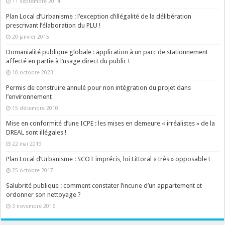
11 septembre 2014
Plan Local d’Urbanisme : l’exception d’illégalité de la délibération
prescrivant l’élaboration du PLU !
20 janvier 2015
Domanialité publique globale : application à un parc de stationnement
affecté en partie à l’usage direct du public !
10 octobre 2023
Permis de construire annulé pour non intégration du projet dans
l’environnement
15 décembre 2010
Mise en conformité d’une ICPE : les mises en demeure « irréalistes » de la
DREAL sont illégales !
22 mai 2019
Plan Local d’Urbanisme : SCOT imprécis, loi Littoral « très » opposable !
25 octobre 2017
Salubrité publique : comment constater l’incurie d’un appartement et
ordonner son nettoyage ?
3 novembre 2016