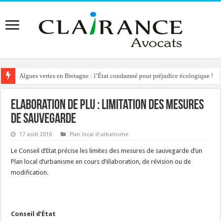
Algues vertes en Bretagne : l’État condamné pour préjudice écologique !
Reconstruction de chalets d’alpage : le préfet condamné à délivrer l’autoris
Elaboration de PLU : limitation des mesures
de sauvegarde
17 août 2010
Plan local d'urbanisme
Le Conseil d’Etat précise les limites des mesures de sauvegarde d’un
Plan local d’urbanisme en cours d’élaboration, de révision ou de
modification.
Conseil d’État