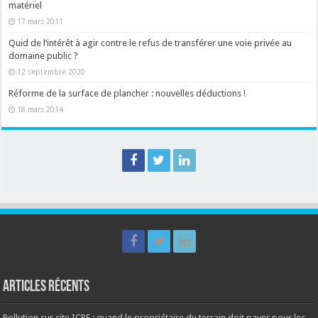
matériel
17 mars 2011
Quid de l’intérêt à agir contre le refus de transférer une voie privée au
domaine public ?
12 septembre 2020
Réforme de la surface de plancher : nouvelles déductions !
18 mars 2014
Articles récents
Pollution sur site ICPE : quand le propriétaire du terrain doit payer pour les