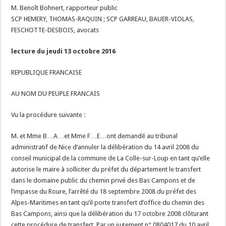
M. Benoît Bohnert, rapporteur public
SCP HEMERY, THOMAS-RAQUIN ; SCP GARREAU, BAUER-VIOLAS,
FESCHOTTE-DESBOIS, avocats
lecture du jeudi 13 octobre 2016
REPUBLIQUE FRANCAISE
AU NOM DU PEUPLE FRANCAIS
Vu la procédure suivante :
M. et Mme B…A…et Mme F…E…ont demandé au tribunal
administratif de Nice d’annuler la délibération du 14 avril 2008 du
conseil municipal de la commune de La Colle-sur-Loup en tant qu’elle
autorise le maire à solliciter du préfet du département le transfert
dans le domaine public du chemin privé des Bas Campons et de
l’impasse du Roure, l’arrêté du 18 septembre 2008 du préfet des
Alpes-Maritimes en tant qu’il porte transfert d’office du chemin des
Bas Campons, ainsi que la délibération du 17 octobre 2008 clôturant
cette procédure de transfert. Par un jugement n° 0804017 du 10 avril