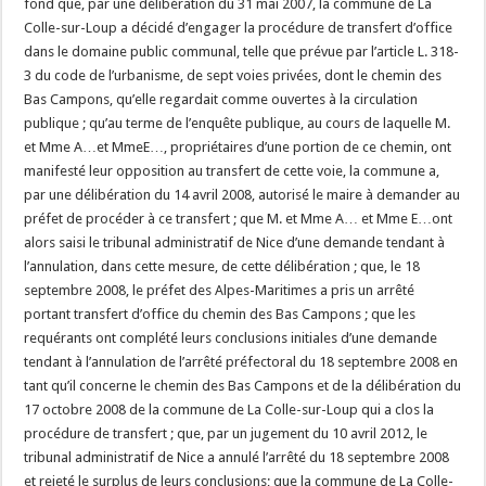
fond que, par une délibération du 31 mai 2007, la commune de La
Colle-sur-Loup a décidé d’engager la procédure de transfert d’office
dans le domaine public communal, telle que prévue par l’article L. 318-
3 du code de l’urbanisme, de sept voies privées, dont le chemin des
Bas Campons, qu’elle regardait comme ouvertes à la circulation
publique ; qu’au terme de l’enquête publique, au cours de laquelle M.
et Mme A…et MmeE…, propriétaires d’une portion de ce chemin, ont
manifesté leur opposition au transfert de cette voie, la commune a,
par une délibération du 14 avril 2008, autorisé le maire à demander au
préfet de procéder à ce transfert ; que M. et Mme A… et Mme E…ont
alors saisi le tribunal administratif de Nice d’une demande tendant à
l’annulation, dans cette mesure, de cette délibération ; que, le 18
septembre 2008, le préfet des Alpes-Maritimes a pris un arrêté
portant transfert d’office du chemin des Bas Campons ; que les
requérants ont complété leurs conclusions initiales d’une demande
tendant à l’annulation de l’arrêté préfectoral du 18 septembre 2008 en
tant qu’il concerne le chemin des Bas Campons et de la délibération du
17 octobre 2008 de la commune de La Colle-sur-Loup qui a clos la
procédure de transfert ; que, par un jugement du 10 avril 2012, le
tribunal administratif de Nice a annulé l’arrêté du 18 septembre 2008
et rejeté le surplus de leurs conclusions; que la commune de La Colle-