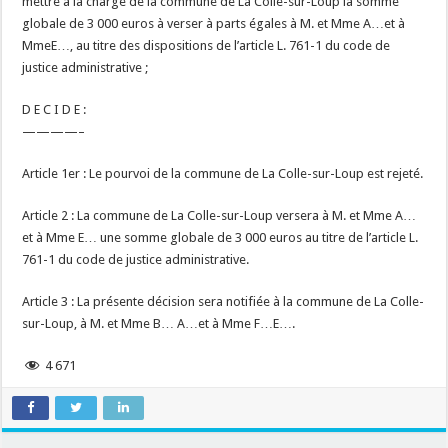
mettre à la charge de la commune de La Colle-sur-Loup la somme
globale de 3 000 euros à verser à parts égales à M. et Mme A…et à
MmeE…, au titre des dispositions de l’article L. 761-1 du code de
justice administrative ;
D E C I D E :
————–
Article 1er : Le pourvoi de la commune de La Colle-sur-Loup est rejeté.
Article 2 : La commune de La Colle-sur-Loup versera à M. et Mme A…
et à Mme E… une somme globale de 3 000 euros au titre de l’article L.
761-1 du code de justice administrative.
Article 3 : La présente décision sera notifiée à la commune de La Colle-
sur-Loup, à M. et Mme B… A…et à Mme F…E….
4 671