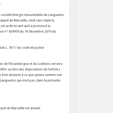
:
 la société Energie renouvelable du Languedoc
d’appel de Marseille, rend sans objet la
cet arrêt en tant qu’il a prononcé la
cision n° 434959 du 18 décembre 2019 du
icle L. 761-1 du code de justice
ces de l’Escandorgue et du Lodévois versera
€ au titre des dispositions de l’article L.
s font obstacle à ce que qu’une somme soit
u Languedoc qui n’est pas, dans la présente
appel de Marseille est annulé.