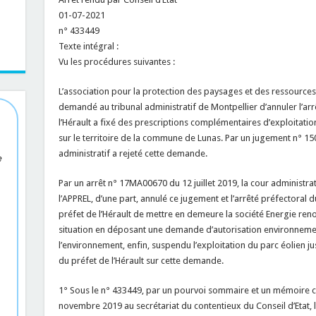
01-07-2021
n° 433449
Texte intégral :
Vu les procédures suivantes :
L’association pour la protection des paysages et des ressource
demandé au tribunal administratif de Montpellier d’annuler l’arrê
l’Hérault a fixé des prescriptions complémentaires d’exploitatio
sur le territoire de la commune de Lunas. Par un jugement n° 1
administratif a rejeté cette demande.
e
Par un arrêt n° 17MA00670 du 12 juillet 2019, la cour administrat
l’APPREL, d’une part, annulé ce jugement et l’arrêté préfectoral du
préfet de l’Hérault de mettre en demeure la société Energie re
situation en déposant une demande d’autorisation environnement
l’environnement, enfin, suspendu l’exploitation du parc éolien ju
du préfet de l’Hérault sur cette demande.
1° Sous le n° 433449, par un pourvoi sommaire et un mémoire co
novembre 2019 au secrétariat du contentieux du Conseil d’Etat, 