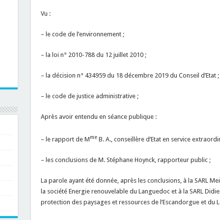
Vu :
– le code de l’environnement ;
– la loi n° 2010-788 du 12 juillet 2010 ;
– la décision n° 434959 du 18 décembre 2019 du Conseil d’Etat ;
– le code de justice administrative ;
Après avoir entendu en séance publique :
me
– le rapport de M
B. A., conseillère d’Etat en service extraordi
– les conclusions de M. Stéphane Hoynck, rapporteur public ;
La parole ayant été donnée, après les conclusions, à la SARL Me
la société Energie renouvelable du Languedoc et à la SARL Didier
protection des paysages et ressources de l’Escandorgue et du Lo