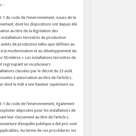
 :
553-1 du code de l’environnement, issues de la
nnement, dont les dispositions ont depuis été
tion au titre de la législation des
s installations terrestres de production
s unités de production telles que définies au
ive à la modernisation et au développement du
e 50 mètres ». Les installations terrestres de
 et regroupant un ou plusieurs
llations classées par le décret du 23 août
umis à autorisation au titre de l’article L.
 dont le mât a une hauteur supérieure ou
 553-1 du code de l’environnement, également
’exploiter déposées pour les installations de
nt leur classement au titre de l’article L.
’ouverture d’enquête publique a été pris sont
 applicables. Au terme de ces procédures, les