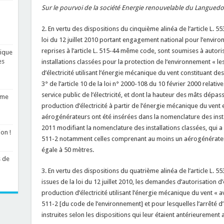
Sur le pourvoi de la société Energie renouvelable du Languedoc
2. En vertu des dispositions du cinquième alinéa de l’article L. 
loi du 12 juillet 2010 portant engagement national pour l’enviro
reprises à l’article L. 515-44 même code, sont soumises à autorisa
lique
es
installations classées pour la protection de l‘environnement « le
d’électricité utilisant l’énergie mécanique du vent constituant de
3° de l’article 10 de la loi n° 2000-108 du 10 février 2000 relat
service public de l’électricité, et dont la hauteur des mâts dépass
sme
production d’électricité à partir de l’énergie mécanique du vent
aérogénérateurs ont été insérées dans la nomenclature des insta
2011 modifiant la nomenclature des installations classées, qui a so
on !
511-2 notamment celles comprenant au moins un aérogénérateur
égale à 50 mètres.
s de
3. En vertu des dispositions du quatrième alinéa de l’article L.
issues de la loi du 12 juillet 2010, les demandes d’autorisation d
production d’électricité utilisant l’énergie mécanique du vent « ava
511-2 [du code de l’environnement] et pour lesquelles l’arrêté d
instruites selon les dispositions qui leur étaient antérieurement