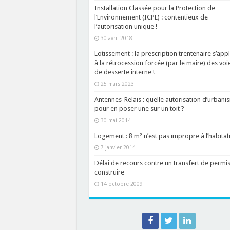
Installation Classée pour la Protection de
l’Environnement (ICPE) : contentieux de
l’autorisation unique !
30 avril 2018
Lotissement : la prescription trentenaire s’app
à la rétrocession forcée (par le maire) des voi
de desserte interne !
25 mars 2023
Antennes-Relais : quelle autorisation d’urbani
pour en poser une sur un toit ?
30 mai 2014
Logement : 8 m² n’est pas impropre à l’habitati
7 janvier 2014
Délai de recours contre un transfert de permi
construire
14 octobre 2009