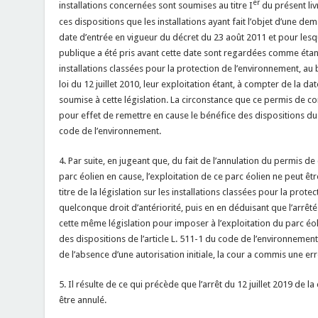
er
installations concernées sont soumises au titre I
du présent livr
ces dispositions que les installations ayant fait l’objet d’une d
date d’entrée en vigueur du décret du 23 août 2011 et pour lesqu
publique a été pris avant cette date sont regardées comme étant a
installations classées pour la protection de l’environnement, au 
loi du 12 juillet 2010, leur exploitation étant, à compter de la d
soumise à cette législation. La circonstance que ce permis de co
pour effet de remettre en cause le bénéfice des dispositions du q
code de l’environnement.
4. Par suite, en jugeant que, du fait de l’annulation du permis de 
parc éolien en cause, l’exploitation de ce parc éolien ne peut 
titre de la législation sur les installations classées pour la prot
quelconque droit d’antériorité, puis en en déduisant que l’arrêt
cette même législation pour imposer à l’exploitation du parc éol
des dispositions de l’article L. 511-1 du code de l’environnemen
de l’absence d’une autorisation initiale, la cour a commis une err
5. Il résulte de ce qui précède que l’arrêt du 12 juillet 2019 de l
être annulé.