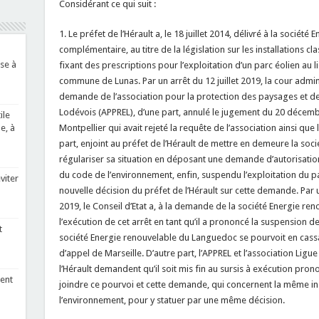
Considérant ce qui suit :
1. Le préfet de l’Hérault a, le 18 juillet 2014, délivré à la socié
complémentaire, au titre de la législation sur les installations c
se à
fixant des prescriptions pour l’exploitation d’un parc éolien au li
commune de Lunas. Par un arrêt du 12 juillet 2019, la cour admini
demande de l’association pour la protection des paysages et d
Lodévois (APPREL), d’une part, annulé le jugement du 20 décemb
ile
e, à
Montpellier qui avait rejeté la requête de l’association ainsi que l
part, enjoint au préfet de l’Hérault de mettre en demeure la so
régulariser sa situation en déposant une demande d’autorisation
du code de l’environnement, enfin, suspendu l’exploitation du par
viter
nouvelle décision du préfet de l’Hérault sur cette demande. Pa
2019, le Conseil d’Etat a, à la demande de la société Energie re
l’exécution de cet arrêt en tant qu’il a prononcé la suspension de 
t
société Energie renouvelable du Languedoc se pourvoit en cassat
d’appel de Marseille. D’autre part, l’APPREL et l’association Lig
l’Hérault demandent qu’il soit mis fin au sursis à exécution pron
ent
joindre ce pourvoi et cette demande, qui concernent la même ins
l’environnement, pour y statuer par une même décision.