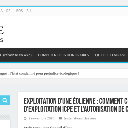
PA – DP
POS – PLU
TC (réponse en 48 h)
COMPETENCES & HONORAIRES
QUI EST CLAIRANCE
agne : l’État condamné pour préjudice écologique !
Exploitation d’une éolienne : comment c
d’exploitation ICPE et l’autorisation de
2 novembre 2021
Installations classées
Arrêt rendu par Conseil d’Etat