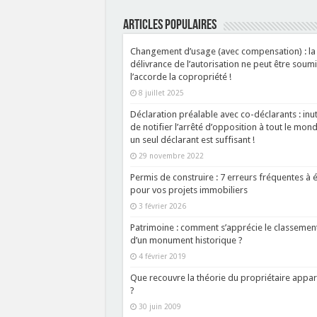
ARTICLES POPULAIRES
Changement d’usage (avec compensation) : la
délivrance de l’autorisation ne peut être soumi
l’accorde la copropriété !
8 juillet 2025
Déclaration préalable avec co-déclarants : inut
de notifier l’arrêté d’opposition à tout le mond
un seul déclarant est suffisant !
29 novembre 2022
Permis de construire : 7 erreurs fréquentes à é
pour vos projets immobiliers
3 février 2026
Patrimoine : comment s’apprécie le classemen
d’un monument historique ?
4 février 2019
Que recouvre la théorie du propriétaire appar
?
30 juin 2009