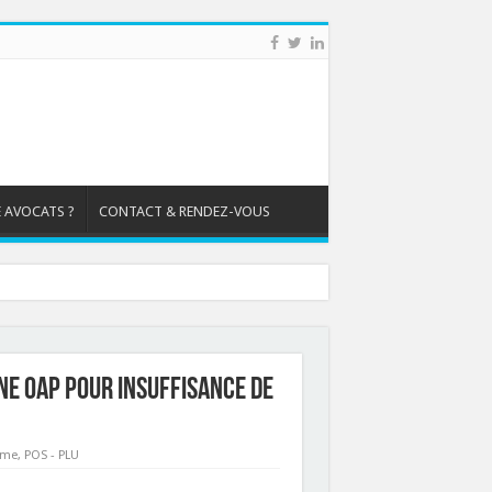
 AVOCATS ?
CONTACT & RENDEZ-VOUS
ne OAP pour insuffisance de
sme
,
POS - PLU