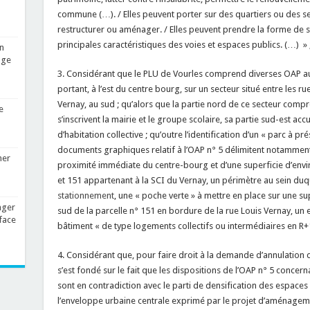
commune (…). / Elles peuvent porter sur des quartiers ou des sec
restructurer ou aménager. / Elles peuvent prendre la forme de
principales caractéristiques des voies et espaces publics. (…) » 
n
age
3. Considérant que le PLU de Vourles comprend diverses OAP au
portant, à l’est du centre bourg, sur un secteur situé entre les 
Vernay, au sud ; qu’alors que la partie nord de ce secteur comp
e
s’inscrivent la mairie et le groupe scolaire, sa partie sud-est ac
d’habitation collective ; qu’outre l’identification d’un « parc à pr
documents graphiques relatif à l’OAP n° 5 délimitent notamment
mer
proximité immédiate du centre-bourg et d’une superficie d’envi
et 151 appartenant à la SCI du Vernay, un périmètre au sein duqu
stationnement
, une « poche verte » à mettre en place sur une sup
ager
sud de la parcelle n° 151 en bordure de la rue Louis Vernay, un
face
bâtiment « de type logements collectifs ou intermédiaires en R
4. Considérant que, pour faire droit à la demande d’annulation de
s’est fondé sur le fait que les dispositions de l’OAP n° 5 concern
sont en contradiction avec le parti de densification des espaces
l’enveloppe urbaine centrale exprimé par le projet d’aménage