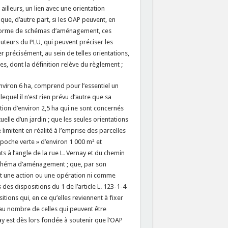
ailleurs, un lien avec une orientation
que, d’autre part, si les OAP peuvent, en
la forme de schémas d’aménagement, ces
auteurs du PLU, qui peuvent préciser les
r précisément, au sein de telles orientations,
es, dont la définition relève du règlement ;
environ 6 ha, comprend pour l’essentiel un
equel il n’est rien prévu d’autre que sa
tion d’environ 2,5 ha qui ne sont concernés
elle d’un jardin ; que les seules orientations
limitent en réalité à l’emprise des parcelles
 poche verte » d’environ 1 000 m² et
 à l’angle de la rue L. Vernay et du chemin
schéma d’aménagement ; que, par son
t une action ou une opération ni comme
des dispositions du 1 de l’article L. 123-1-4
ions qui, en ce qu’elles reviennent à fixer
 au nombre de celles qui peuvent être
ay est dès lors fondée à soutenir que l’OAP