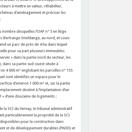
teurs à mettre en valeur, réhabiliter,
 schémas d’aménagement et préciser les
;
 nombre desquelles l’OAP n° 5 en litige
rues Bertrange Imeldange, au nord, et Louis
rend un parc de près de 4 ha dans lequel
cueille pour sa part plusieurs immeubles
éserver » dans la partie nord du secteur, les
, dans sa partie sud-ouest située à
ron 4 000 m² englobant les parcelles n° 155
el sont identifiés un espace pour le
erficie d’environ 1 000 m² et, sur la partie
 emplacement destiné à l’implantation d’un
+1 » d’une douzaine de logements ;
 la SCI du Vernay, le tribunal administratif
ant particulièrement la propriété de la SCI
 disponibles pour la construction dans
ment et de développement durables (PADD) et