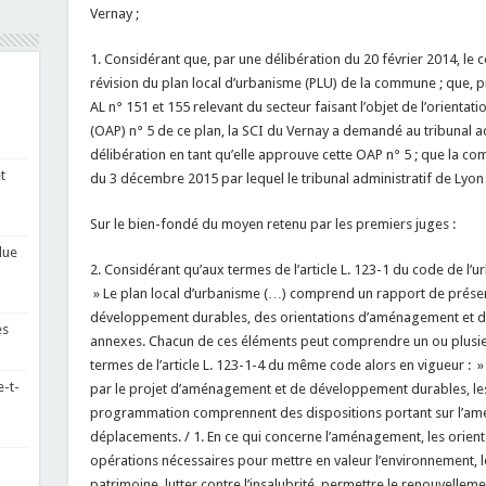
Vernay ;
1. Considérant que, par une délibération du 20 février 2014, le 
révision du plan local d’urbanisme (PLU) de la commune ; que, p
AL n° 151 et 155 relevant du secteur faisant l’objet de l’orien
(OAP) n° 5 de ce plan, la SCI du Vernay a demandé au tribunal ad
délibération en tant qu’elle approuve cette OAP n° 5 ; que la 
t
du 3 décembre 2015 par lequel le tribunal administratif de Lyon 
Sur le bien-fondé du moyen retenu par les premiers juges :
due
2. Considérant qu’aux termes de l’article L. 123-1 du code de l’
» Le plan local d’urbanisme (…) comprend un rapport de prése
développement durables, des orientations d’aménagement et d
es
annexes. Chacun de ces éléments peut comprendre un ou plusie
termes de l’article L. 123-1-4 du même code alors en vigueur : »
-t-
par le projet d’aménagement et de développement durables, le
programmation comprennent des dispositions portant sur l’aména
déplacements. / 1. En ce qui concerne l’aménagement, les orienta
opérations nécessaires pour mettre en valeur l’environnement, les
patrimoine, lutter contre l’insalubrité, permettre le renouvelle