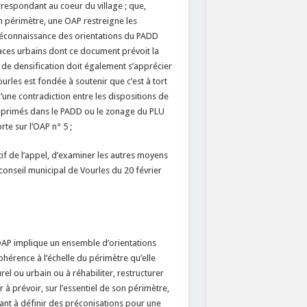
respondant au coeur du village ; que,
on périmètre, une OAP restreigne les
e méconnaissance des orientations du PADD
paces urbains dont ce document prévoit la
t de densification doit également s’apprécier
urles est fondée à soutenir que c’est à tort
d’une contradiction entre les dispositions de
 exprimés dans le PADD ou le zonage du PLU
rte sur l’OAP n° 5 ;
lutif de l’appel, d’examiner les autres moyens
conseil municipal de Vourles du 20 février
OAP implique un ensemble d’orientations
ohérence à l’échelle du périmètre qu’elle
el ou urbain ou à réhabiliter, restructurer
 à prévoir, sur l’essentiel de son périmètre,
nant à définir des préconisations pour une