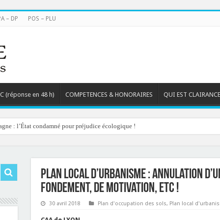
PA – DP
POS – PLU
TC (réponse en 48 h)
COMPETENCES & HONORAIRES
QUI EST CLAIRANCE
agne : l’État condamné pour préjudice écologique !
Plan Local d’Urbanisme : annulation d’u
fondement, de motivation, etc !
30 avril 2018
Plan d'occupation des sols
,
Plan local d'urbani
CAA de LYON