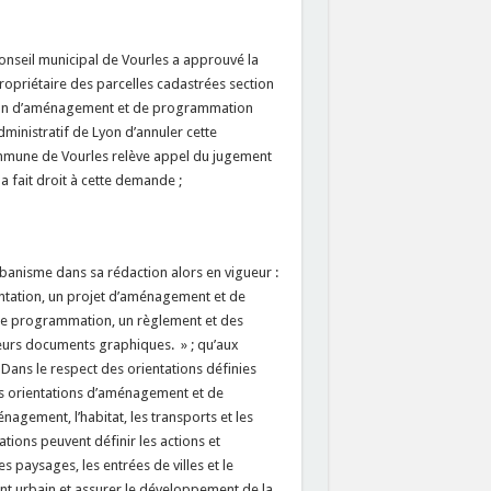
conseil municipal de Vourles a approuvé la
ropriétaire des parcelles cadastrées section
tation d’aménagement et de programmation
ministratif de Lyon d’annuler cette
commune de Vourles relève appel du jugement
a fait droit à cette demande ;
urbanisme dans sa rédaction alors en vigueur :
ntation, un projet d’aménagement et de
e programmation, un règlement et des
urs documents graphiques. » ; qu’aux
 Dans le respect des orientations définies
s orientations d’aménagement et de
gement, l’habitat, les transports et les
tions peuvent définir les actions et
 paysages, les entrées de villes et le
ment urbain et assurer le développement de la