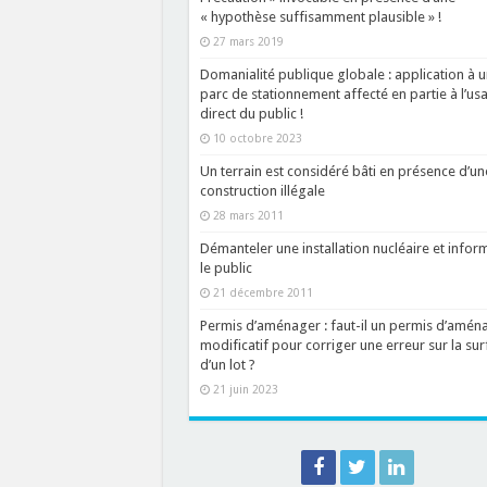
« hypothèse suffisamment plausible » !
27 mars 2019
Domanialité publique globale : application à u
parc de stationnement affecté en partie à l’us
direct du public !
10 octobre 2023
Un terrain est considéré bâti en présence d’un
construction illégale
28 mars 2011
Démanteler une installation nucléaire et infor
le public
21 décembre 2011
Permis d’aménager : faut-il un permis d’amén
modificatif pour corriger une erreur sur la sur
d’un lot ?
21 juin 2023