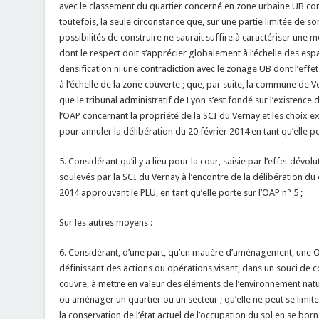
avec le classement du quartier concerné en zone urbaine UB cor
toutefois, la seule circonstance que, sur une partie limitée de s
possibilités de construire ne saurait suffire à caractériser un
dont le respect doit s’apprécier globalement à l’échelle des es
densification ni une contradiction avec le zonage UB dont l’effe
à l’échelle de la zone couverte ; que, par suite, la commune de Vo
que le tribunal administratif de Lyon s’est fondé sur l’existence 
l’OAP concernant la propriété de la SCI du Vernay et les choix
pour annuler la délibération du 20 février 2014 en tant qu’elle po
5. Considérant qu’il y a lieu pour la cour, saisie par l’effet dévo
soulevés par la SCI du Vernay à l’encontre de la délibération du 
2014 approuvant le PLU, en tant qu’elle porte sur l’OAP n° 5 ;
Sur les autres moyens :
6. Considérant, d’une part, qu’en matière d’aménagement, une 
définissant des actions ou opérations visant, dans un souci de c
couvre, à mettre en valeur des éléments de l’environnement natur
ou aménager un quartier ou un secteur ; qu’elle ne peut se limiter
la conservation de l’état actuel de l’occupation du sol en se bor