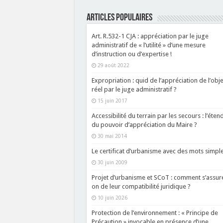
ARTICLES POPULAIRES
Art. R.532-1 CJA : appréciation par le juge
administratif de « l’utilité » d’une mesure
d’instruction ou d’expertise !
29 août 2022
Expropriation : quid de l’appréciation de l’obje
réel par le juge administratif ?
15 juin 2017
Accessibilité du terrain par les secours : l’éten
du pouvoir d’appréciation du Maire ?
30 mai 2014
Le certificat d’urbanisme avec des mots simpl
30 juin 2009
Projet d’urbanisme et SCoT : comment s’assure
on de leur compatibilité juridique ?
10 juin 2026
Protection de l’environnement : « Principe de
Précaution » invocable en présence d’une