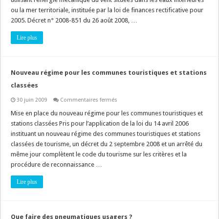
ou la mer territoriale, instituée par la loi de finances rectificative pour
2005. Décret n° 2008-851 du 26 août 2008, …
Lire plus
Nouveau régime pour les communes touristiques et stations
classées
sur
30 juin 2009
Commentaires fermés
Nouveau
régime
Mise en place du nouveau régime pour les communes touristiques et
pour
stations classées Pris pour l’application de la loi du 14 avril 2006
les
communes
instituant un nouveau régime des communes touristiques et stations
touristiques
classées de tourisme, un décret du 2 septembre 2008 et un arrêté du
et
stations
même jour complètent le code du tourisme sur les critères et la
classées
procédure de reconnaissance …
Lire plus
Que faire des pneumatiques usagers ?