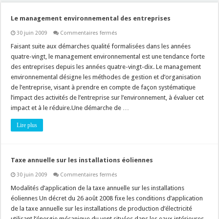
Le management environnemental des entreprises
sur
30 juin 2009
Commentaires fermés
Le
management
Faisant suite aux démarches qualité formalisées dans les années
environnemental
quatre-vingt, le management environnemental est une tendance forte
des
entreprises
des entreprises depuis les années quatre-vingt-dix. Le management
environnemental désigne les méthodes de gestion et d’organisation
de l’entreprise, visant à prendre en compte de façon systématique
l’impact des activités de l’entreprise sur l’environnement, à évaluer cet
impact et à le réduire.Une démarche de …
Lire plus
Taxe annuelle sur les installations éoliennes
sur
30 juin 2009
Commentaires fermés
Taxe
annuelle
Modalités d’application de la taxe annuelle sur les installations
sur
éoliennes Un décret du 26 août 2008 fixe les conditions d’application
les
installations
de la taxe annuelle sur les installations de production d’électricité
éoliennes
utilisant l’énergie mécanique du vent situées dans les eaux intérieures