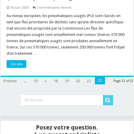
sur
30 juin 2009
Commentaires fermés
Que
faire
Au niveau européen, les pneumatiques usagés (PU) sont classés en
des
tant que flux prioritaires de déchets sans qu’une directive spécifique
pneumatiques
usagers
n’ait encore été proposée par la Commission.Les flux de
?
pneumatiques usagés sont actuellement mal connus. Environ 370 000
tonnes de pneumatiques usagés sont produites annuellement en
France. Sur ces 370 000 tonnes, seulement 200 000 tonnes font l’objet
d’un traitement …
Lire plus
22
Premier
...
10
«
18
19
20
21
Page 22 of 22
Posez votre question.