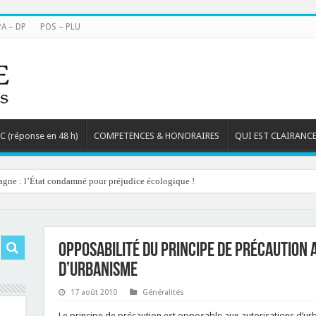
PA – DP
POS – PLU
TC (réponse en 48 h)
COMPETENCES & HONORAIRES
QUI EST CLAIRANCE
agne : l’État condamné pour préjudice écologique !
Opposabilité du principe de précaution 
d’urbanisme
17 août 2010
Généralités
Le principe de précaution est opposable aux autorisations d’u