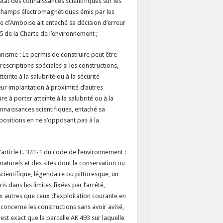
état des connaissances scientifiques sur les
x champs électromagnétiques émis par les
e d’Amboise ait entaché sa décision d’erreur
5 de la Charte de l’environnement ;
anisme : Le permis de construire peut être
escriptions spéciales si les constructions,
einte à la salubrité ou à la sécurité
eur implantation à proximité d’autres
re à porter atteinte à la salubrité ou à la
connaissances scientifiques, entaché sa
positions en ne s’opposant pas à la
article L. 341-1 du code de l’environnement :
aturels et des sites dont la conservation ou
scientifique, légendaire ou pittoresque, un
is dans les limites fixées par l’arrêté,
ux autres que ceux d’exploitation courante en
 concerne les constructions sans avoir avisé,
l est exact que la parcelle AK 493 sur laquelle