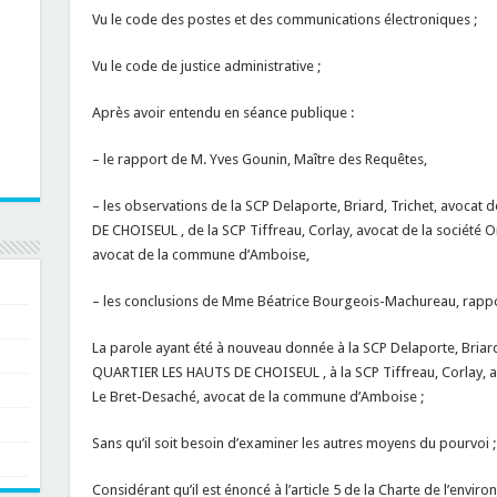
Vu le code des postes et des communications électroniques ;
Vu le code de justice administrative ;
Après avoir entendu en séance publique :
– le rapport de M. Yves Gounin, Maître des Requêtes,
– les observations de la SCP Delaporte, Briard, Trichet, avoc
DE CHOISEUL , de la SCP Tiffreau, Corlay, avocat de la société 
avocat de la commune d’Amboise,
– les conclusions de Mme Béatrice Bourgeois-Machureau, rappo
La parole ayant été à nouveau donnée à la SCP Delaporte, Briar
QUARTIER LES HAUTS DE CHOISEUL , à la SCP Tiffreau, Corlay, av
Le Bret-Desaché, avocat de la commune d’Amboise ;
Sans qu’il soit besoin d’examiner les autres moyens du pourvoi ;
Considérant qu’il est énoncé à l’article 5 de la Charte de l’envir