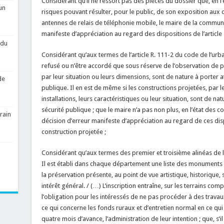
Considérant qu’il ne ressort pas des pièces du dossier que, en l’
un
risques pouvant résulter, pour le public, de son exposition au
antennes de relais de téléphonie mobile, le maire de la commun
manifeste d’appréciation au regard des dispositions de l’article 
 du
Considérant qu’aux termes de l’article R. 111-2 du code de l’urb
refusé ou n’être accordé que sous réserve de l’observation de pr
par leur situation ou leurs dimensions, sont de nature à porter att
de
publique. Il en est de même si les constructions projetées, par l
installations, leurs caractéristiques ou leur situation, sont de natu
sécurité publique ; que le maire n’a pas non plus, en l’état des 
rain
décision d’erreur manifeste d’appréciation au regard de ces dis
construction projetée ;
Considérant qu’aux termes des premier et troisième alinéas de l’
Il est établi dans chaque département une liste des monuments n
la préservation présente, au point de vue artistique, historique, 
intérêt général. / (…) L’inscription entraîne, sur les terrains compr
l’obligation pour les intéressés de ne pas procéder à des trava
ce qui concerne les fonds ruraux et d’entretien normal en ce qui
quatre mois d’avance, l’administration de leur intention ; que, s’i