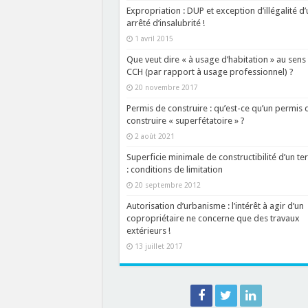
Expropriation : DUP et exception d’illégalité d’
arrêté d’insalubrité !
1 avril 2015
Que veut dire « à usage d’habitation » au sens
CCH (par rapport à usage professionnel) ?
20 novembre 2017
Permis de construire : qu’est-ce qu’un permis 
construire « superfétatoire » ?
2 août 2021
Superficie minimale de constructibilité d’un ter
: conditions de limitation
20 septembre 2012
Autorisation d’urbanisme : l’intérêt à agir d’un
copropriétaire ne concerne que des travaux
extérieurs !
13 juillet 2017