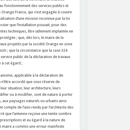
au fonctionnement des services publics et
té Orange France, qui s’est engagée à couvrir
éalisation d’une mission reconnue par la loi
sier que l’installation pouvait, pour des
intes techniques, être utilement implantée en
protégée ; que, dès lors, le maire de la
ux projetés par la société Orange en zone
ols ; que la circonstance que la case 324
service public de la déclaration de travaux
 à cet égard ;
banisme, applicable à la déclaration de
u n’être accordé que sous réserve de
eur situation, leur architecture, leurs
ifier ou à modifier, sont de nature à porter
es, aux paysages naturels ou urbains ainsi
t compte de l’avis rendu par l’architecte des
it que l’antenne reçoive une teinte sombre
prescriptions et eu égard à la nature de
 le maire a commis une erreur manifeste