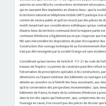
autorise en zone NDa les constructions strictement nécessaires 
qui ne sauraient être implantées en d’autres lieux ; que la socié
le territoire national en téléphonie mobile UMTS participe à la r
comme de service public et qu’il ne ressort pas des pièces du dos
motifs tenant tant aux considérations esthétiques qu’aux contra
d’autres lieux du territoire communal dont la majeure partie est 
commune d’Amboise a légalement pu ne pas s’opposer aux trava
ND sans méconnaître les dispositions du plan d’occupation des s
Construction d’un ouvrage technique lié au fonctionnement d’un 
n’ait pas été renseignée par la société Orange est sans incidence
Considérant qu’aux termes de l’article R. 111-21 du code de l’ur
travaux de l’espèce : Le permis de construire peut être refusé o
l’observation de prescriptions spéciales si les constructions, par l
dimensions ou l’aspect extérieur des bâtiments ou ouvrages à éd
atteinte au caractère ou à l’intérêt des lieux avoisinants, aux sit
qu’à la conservation des perspectives monumentales ; que, tenan
bâtiments de France, le maire de la commune d’Amboise a prescr
dans le ton des sapins qui l’entourent ; que, compte tenu de ces 
l’ouvrage en cause, il ne ressort pas des pièces du dossier que