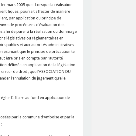
u 1er mars 2005 que : Lorsque la réalisation
ientifiques, pourrait affecter de manière
llent, par application du principe de
oeuvre de procédures d’évaluation des
es afin de parer à la réalisation du dommage
ions législatives ou réglementaires en
rs publics et aux autorités administratives
n estimant que le principe de précaution tel
eut être pris en compte par l’autorité
tion délivrée en application de la législation
ne erreur de droit ; que l’ASSOCIATION DU
der l’annulation du jugement qu’elle
 régler l’affaire au fond en application de
opposées par la commune d’Amboise et par la
;