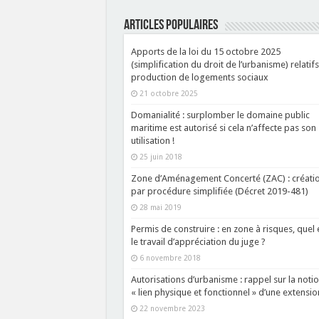
ARTICLES POPULAIRES
Apports de la loi du 15 octobre 2025
(simplification du droit de l’urbanisme) relatifs
production de logements sociaux
21 octobre 2025
Domanialité : surplomber le domaine public
maritime est autorisé si cela n’affecte pas son
utilisation !
25 juin 2018
Zone d’Aménagement Concerté (ZAC) : créati
par procédure simplifiée (Décret 2019-481)
28 mai 2019
Permis de construire : en zone à risques, quel 
le travail d’appréciation du juge ?
6 novembre 2018
Autorisations d’urbanisme : rappel sur la noti
« lien physique et fonctionnel » d’une extension
22 novembre 2023