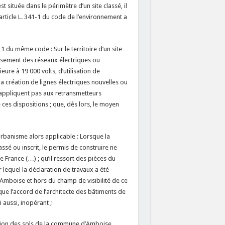
 située dans le périmètre d’un site classé, il
article L. 341-1 du code de l’environnement a
1 du même code : Sur le territoire d’un site
uissement des réseaux électriques ou
eure à 19 000 volts, d’utilisation de
a création de lignes électriques nouvelles ou
’appliquent pas aux retransmetteurs
ces dispositions ; que, dès lors, le moyen
urbanisme alors applicable : Lorsque la
assé ou inscrit, le permis de construire ne
e France (…) ; qu’il ressort des pièces du
 lequel la déclaration de travaux a été
’Amboise et hors du champ de visibilité de ce
que l’accord de l’architecte des bâtiments de
 aussi, inopérant ;
ation des sols de la commune d’Amboise