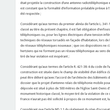
était projetée la construction d’une antenne radiotéléphonique est
est constant que la formalité d’information préalable prévue à l’
été respectée ;
Considérant qu’aux termes du premier alinéa de l’article L. 341-1
classé au titre du présent chapitre, il est fait obligation d’enfo
téléphoniques ou, pour les lignes électriques d’une tension inféri
techniques de réseaux torsadés en façade d’habitation, lors de l
de réseaux téléphoniques nouveaux ; que ces dispositions ne s
hertziens qui ne forment pas un réseau téléphonique au sens de 
tiré de leur violation est inopérant ;
Considérant qu’aux termes de l’article R. 421-38-4 du code de l’
construction est située dans le champ de visibilité d’un édifice cl
peut être délivré qu’avec l’accord de l’architecte des bâtiments d
dossier que le projet d’antenne relais de téléphonie mobile pour
déposée est situé à plus de 500 mètres de l’église Saint-Denis d
monument historique classé, le moyen tiré de la violation de ce 
France n’aurait pas été sollicité à propos de ce monument est, lui
Considérant que l’article ND 1.1 du règlement du plan d’occup