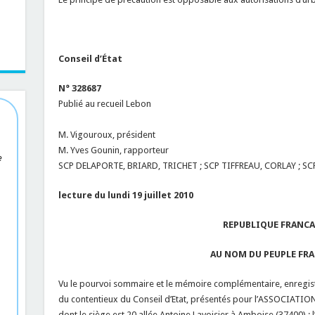
Conseil d’État
N° 328687
Publié au recueil Lebon
M. Vigouroux, président
M. Yves Gounin, rapporteur
e
SCP DELAPORTE, BRIARD, TRICHET ; SCP TIFFREAU, CORLAY ; SC
lecture du lundi 19 juillet 2010
REPUBLIQUE FRANCA
AU NOM DU PEUPLE FR
Vu le pourvoi sommaire et le mémoire complémentaire, enregistré
du contentieux du Conseil d’Etat, présentés pour l’ASSOCIAT
dont le siège est 20 allée Antoine Lavoisier à Amboise (37400