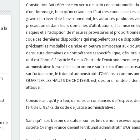
Constitution fait référence en vertu de la loi constitutionnelle d
d’un dommage, bien qu’incertaine en l’état des connaissances sc
grave et irréversible l’environnement, les autorités publiques vei
précaution et dans leurs domaines d’attributions, à la mise en 
 à la
risques et à l’adoption de mesures provisoires et proportionné
; que ces dernières dispositions qui n’appellent pas de disposit
précisant les modalités de mise en oeuvre s’imposent aux pouvoi
dans leurs domaines de compétence respectifs ; que, dès lors, e
qu’il est énoncé à l’article 5 de la Charte de l’environnement ne p
administrative lorsqu’elle se prononce sur l’octroi d’une autorisa
sur l’urbanisme, le tribunal administratif d’Orléans a commis u
on
QUARTIER LES HAUTS DE CHOISEUL est, dès lors, fondée à deman
attaque ;
Considérant qu’il y a lieu, dans les circonstances de l’espèce, de
est
l’article L. 821-2 du code de justice administrative ;
Sans qu’il soit besoin de statuer sur les fins de non-recevoir 
on de
société Orange France devant le tribunal administratif d’Orléans 
 !