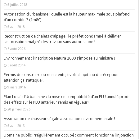
5 juillet 2018
Autorisation d’urbanisme : quelle est la hauteur maximale sous plafond
d’un comble ? (1m80)
5 avril 2018
Reconstruction de chalets d’alpage : le préfet condamné à délivrer
l’autorisation malgré des travaux sans autorisation !
6 août 2026
Environnement : l’inscription Natura 2000 s’impose au ministre !
6 août 2014
Permis de construire ou rien : tente, tivoli, chapiteau de réception…
attention ça s’attaque !
9 mars 2016
Plan Local d’Urbanisme : la mise en compatibilité d’un PLU annulé produit
des effets sur le PLU antérieur remis en vigueur !
20 janvier 2026
Association de chasseurs égale association environnementale !
5 avril 2013
Domaine public irrégulièrement occupé : comment fonctionne l’injonction