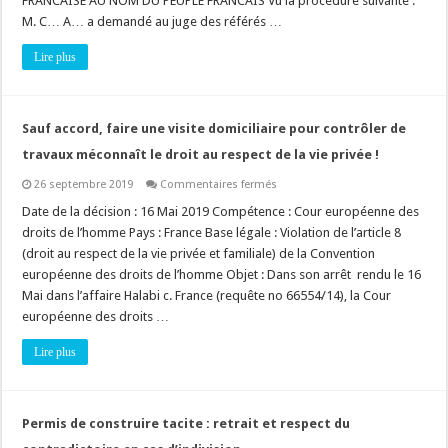
FRANCAISE AU NOM DU PEUPLE FRANCAIS Vu la procédure suivante :
à
suspendre
M. C… A… a demandé au juge des référés …
un
refus
Lire plus
de
dresser
un
procès
verbal
!
Sauf accord, faire une visite domiciliaire pour contrôler de
travaux méconnaît le droit au respect de la vie privée !
sur
26 septembre 2019
Commentaires fermés
Sauf
accord,
Date de la décision : 16 Mai 2019 Compétence : Cour européenne des
faire
droits de l’homme Pays : France Base légale : Violation de l’article 8
une
visite
(droit au respect de la vie privée et familiale) de la Convention
domiciliaire
européenne des droits de l’homme Objet : Dans son arrêt rendu le 16
pour
contrôler
Mai dans l’affaire Halabi c. France (requête no 66554/14), la Cour
de
travaux
européenne des droits …
méconnaît
le
Lire plus
droit
au
respect
de
la
vie
Permis de construire tacite : retrait et respect du
privée
!