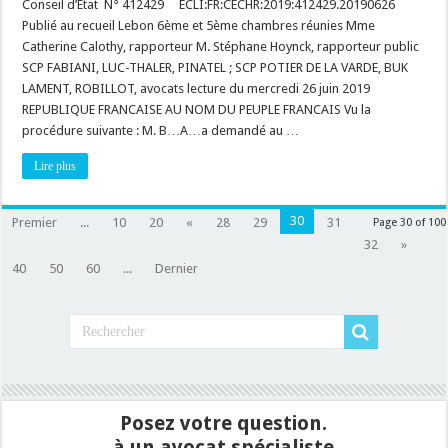
de
Conseil d’État N° 412429 ECLI:FR:CECHR:2019:412429.20190626
construire
Publié au recueil Lebon 6ème et 5ème chambres réunies Mme
:
risque
Catherine Calothy, rapporteur M. Stéphane Hoynck, rapporteur public
de
SCP FABIANI, LUC-THALER, PINATEL ; SCP POTIER DE LA VARDE, BUK
feu
de
LAMENT, ROBILLOT, avocats lecture du mercredi 26 juin 2019
forêt,
application
REPUBLIQUE FRANCAISE AU NOM DU PEUPLE FRANCAIS Vu la
de
procédure suivante : M. B…A…a demandé au …
l’article
R111-
2
Lire plus
CU
(atteinte
salubrité
et
30
Premier
...
10
20
«
28
29
31
Page 30 of 100
sécurité
publique)
32
»
40
50
60
...
Dernier
Posez votre question.
à un avocat spécialiste