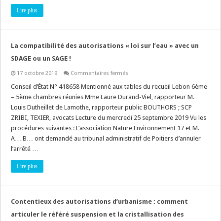
les
Lire plus
limites
de
la
cristallisation
des
règles
La compatibilité des autorisations « loi sur l’eau » avec un
d’urbanisme
?
SDAGE ou un SAGE !
sur
17 octobre 2019
Commentaires fermés
La
compatibilité
Conseil d’État N° 418658 Mentionné aux tables du recueil Lebon 6ème
des
– 5ème chambres réunies Mme Laure Durand-Viel, rapporteur M.
autorisations
« loi
Louis Dutheillet de Lamothe, rapporteur public BOUTHORS ; SCP
sur
ZRIBI, TEXIER, avocats Lecture du mercredi 25 septembre 2019 Vu les
l’eau »
avec
procédures suivantes : L’association Nature Environnement 17 et M.
un
SDAGE
A… B… ont demandé au tribunal administratif de Poitiers d’annuler
ou
l’arrêté …
un
SAGE
!
Lire plus
Contentieux des autorisations d’urbanisme : comment
articuler le référé suspension et la cristallisation des