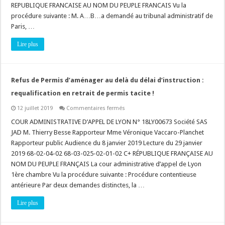
liés
REPUBLIQUE FRANCAISE AU NOM DU PEUPLE FRANCAIS Vu la
à
l’amiante
procédure suivante : M. A…B…a demandé au tribunal administratif de
!
Paris, …
Lire plus
Refus de Permis d’aménager au delà du délai d’instruction :
requalification en retrait de permis tacite !
sur
12 juillet 2019
Commentaires fermés
Refus
de
COUR ADMINISTRATIVE D’APPEL DE LYON N° 18LY00673 Société SAS
Permis
JAD M. Thierry Besse Rapporteur Mme Véronique Vaccaro-Planchet
d’aménager
au
Rapporteur public Audience du 8 janvier 2019 Lecture du 29 janvier
delà
2019 68-02-04-02 68-03-025-02-01-02 C+ RÉPUBLIQUE FRANÇAISE AU
du
délai
NOM DU PEUPLE FRANÇAIS La cour administrative d’appel de Lyon
d’instruction
:
1ère chambre Vu la procédure suivante : Procédure contentieuse
requalification
antérieure Par deux demandes distinctes, la …
en
retrait
de
Lire plus
permis
tacite
!