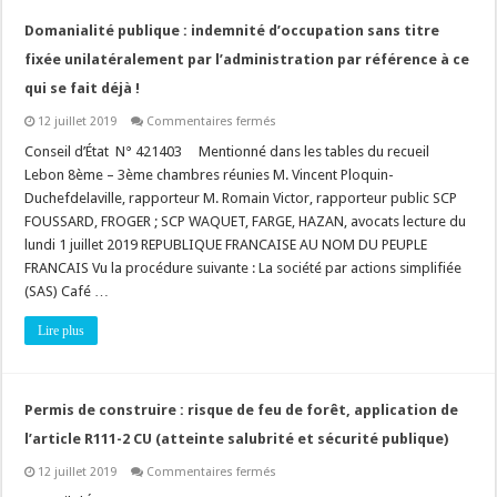
Domanialité publique : indemnité d’occupation sans titre
fixée unilatéralement par l’administration par référence à ce
qui se fait déjà !
sur
12 juillet 2019
Commentaires fermés
Domanialité
publique
Conseil d’État N° 421403 Mentionné dans les tables du recueil
:
Lebon 8ème – 3ème chambres réunies M. Vincent Ploquin-
indemnité
d’occupation
Duchefdelaville, rapporteur M. Romain Victor, rapporteur public SCP
sans
FOUSSARD, FROGER ; SCP WAQUET, FARGE, HAZAN, avocats lecture du
titre
fixée
lundi 1 juillet 2019 REPUBLIQUE FRANCAISE AU NOM DU PEUPLE
unilatéralement
par
FRANCAIS Vu la procédure suivante : La société par actions simplifiée
l’administration
(SAS) Café …
par
référence
à
Lire plus
ce
qui
se
fait
déjà
Permis de construire : risque de feu de forêt, application de
!
l’article R111-2 CU (atteinte salubrité et sécurité publique)
sur
12 juillet 2019
Commentaires fermés
Permis