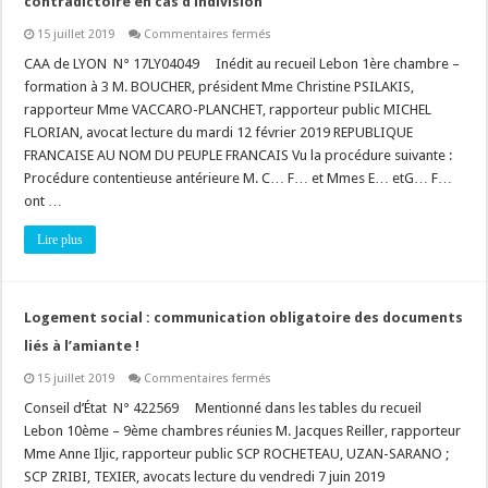
contradictoire en cas d’indivision
sur
15 juillet 2019
Commentaires fermés
Permis
de
CAA de LYON N° 17LY04049 Inédit au recueil Lebon 1ère chambre –
construire
formation à 3 M. BOUCHER, président Mme Christine PSILAKIS,
tacite
:
rapporteur Mme VACCARO-PLANCHET, rapporteur public MICHEL
retrait
FLORIAN, avocat lecture du mardi 12 février 2019 REPUBLIQUE
et
respect
FRANCAISE AU NOM DU PEUPLE FRANCAIS Vu la procédure suivante :
du
contradictoire
Procédure contentieuse antérieure M. C… F… et Mmes E… etG… F…
en
ont …
cas
d’indivision
Lire plus
Logement social : communication obligatoire des documents
liés à l’amiante !
sur
15 juillet 2019
Commentaires fermés
Logement
social
Conseil d’État N° 422569 Mentionné dans les tables du recueil
:
Lebon 10ème – 9ème chambres réunies M. Jacques Reiller, rapporteur
communication
obligatoire
Mme Anne Iljic, rapporteur public SCP ROCHETEAU, UZAN-SARANO ;
des
SCP ZRIBI, TEXIER, avocats lecture du vendredi 7 juin 2019
documents