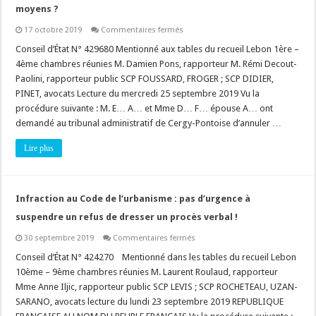
moyens ?
sur
17 octobre 2019
Commentaires fermés
Contentieux
des
Conseil d’État N° 429680 Mentionné aux tables du recueil Lebon 1ère –
autorisations
4ème chambres réunies M. Damien Pons, rapporteur M. Rémi Decout-
d’urbanisme
:
Paolini, rapporteur public SCP FOUSSARD, FROGER ; SCP DIDIER,
comment
PINET, avocats Lecture du mercredi 25 septembre 2019 Vu la
articuler
le
procédure suivante : M. E… A… et Mme D… F… épouse A… ont
référé
suspension
demandé au tribunal administratif de Cergy-Pontoise d’annuler …
et
la
Lire plus
cristallisation
des
moyens
?
Infraction au Code de l’urbanisme : pas d’urgence à
suspendre un refus de dresser un procès verbal !
sur
30 septembre 2019
Commentaires fermés
Infraction
au
Conseil d’État N° 424270 Mentionné dans les tables du recueil Lebon
Code
10ème – 9ème chambres réunies M. Laurent Roulaud, rapporteur
de
l’urbanisme
Mme Anne Iljic, rapporteur public SCP LEVIS ; SCP ROCHETEAU, UZAN-
:
SARANO, avocats lecture du lundi 23 septembre 2019 REPUBLIQUE
pas
d’urgence