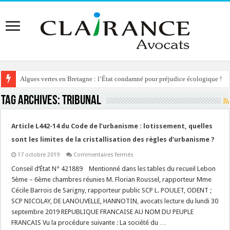
Algues vertes en Bretagne : l’État condamné pour préjudice écologique !
Tag Archives:
tribunal
Article L442-14 du Code de l’urbanisme : lotissement, quelles
sont les limites de la cristallisation des règles d’urbanisme ?
sur
17 octobre 2019
Commentaires fermés
Article
L442-
Conseil d’État N° 421889 Mentionné dans les tables du recueil Lebon
14
5ème – 6ème chambres réunies M. Florian Roussel, rapporteur Mme
du
Code
Cécile Barrois de Sarigny, rapporteur public SCP L. POULET, ODENT ;
de
SCP NICOLAY, DE LANOUVELLE, HANNOTIN, avocats lecture du lundi 30
l’urbanisme
:
septembre 2019 REPUBLIQUE FRANCAISE AU NOM DU PEUPLE
lotissement,
quelles
FRANCAIS Vu la procédure suivante : La société du …
sont