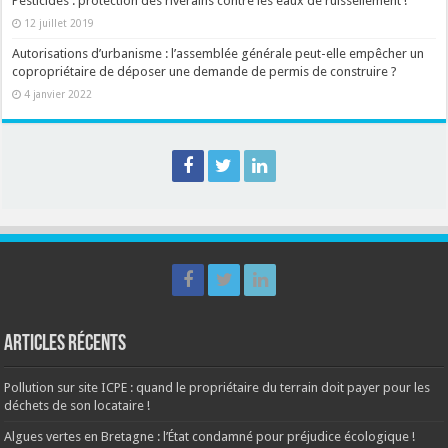
Pesticides : protection des riverains contre les eaux de ruissellement !
12 juillet 2019
Autorisations d’urbanisme : l’assemblée générale peut-elle empêcher un
copropriétaire de déposer une demande de permis de construire ?
4 janvier 2022
Articles récents
Pollution sur site ICPE : quand le propriétaire du terrain doit payer pour les
déchets de son locataire !
Algues vertes en Bretagne : l’État condamné pour préjudice écologique !