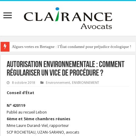
Algues vertes en Bretagne : l’État condamné pour préjudice écologique !
Autorisation environnementale : comment
régulariser un vice de procédure ?
8 octobre 2018
Environnement
,
ENVIRONNEMENT
Conseil d’État
N° 420119
Publié au recueil Lebon
6ème et 5ème chambres réunies
Mme Laure Durand-Viel, rapporteur
SCP ROCHETEAU, UZAN-SARANO, avocats