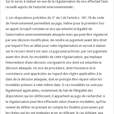
Sur le sursis à statuer en vue de la régularisation du vice affectant l’avis
recueilli auprès de l’autorité environnementale :
2. Les dispositions précitées du 2° du I de l’article L. 181-18 du code
de l’environnement permettent au juge, même pour la première fois
en appel, lorsqu’il constate un vice qui entache la légalité de
l’autorisation environnementale attaquée mais qui peut être régularisé
par une décision modificative, de rendre un jugement avant dire droit
par lequel il fixe un délai pour cette régularisation et sursoit à statuer
sur le recours dont il est saisi. Le juge peut préciser, par son jugement
avant dire droit, les modalités de cette régularisation, qui implique
l’intervention d’une décision corrigeant le vice dont est entachée la
décision attaquée. Un vice de procédure, dont l’existence et la
consistance sont appréciées au regard des règles applicables à la
date de la décision attaquée, doit en principe être réparé selon les
modalités prévues à cette même date. Si ces modalités ne sont pas
légalement applicables, notamment du fait de l’illégalité des
dispositions qui les définissent, il appartient au juge de rechercher si
la régularisation peut être effectuée selon d’autres modalités, qu’il lui
revient de définir en prenant en compte les finalités poursuivies par
les règles qui les ont instituées et en se référant, le cas échéant, aux