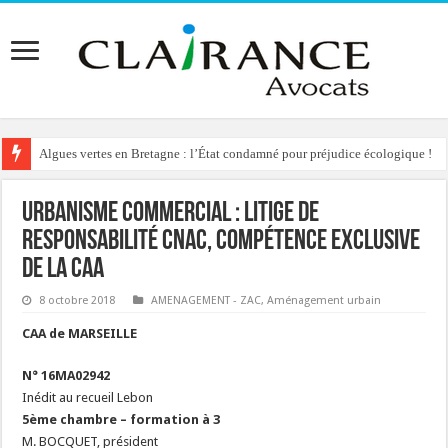
Algues vertes en Bretagne : l’État condamné pour préjudice écologique !
Reconstruction de chalets d’alpage : le préfet condamné à délivrer l’autoris
Urbanisme commercial : litige de
responsabilité CNAC, compétence exclusive
de la CAA
8 octobre 2018
AMENAGEMENT - ZAC
,
Aménagement urbain
CAA de MARSEILLE
N° 16MA02942
Inédit au recueil Lebon
5ème chambre – formation à 3
M. BOCQUET, président