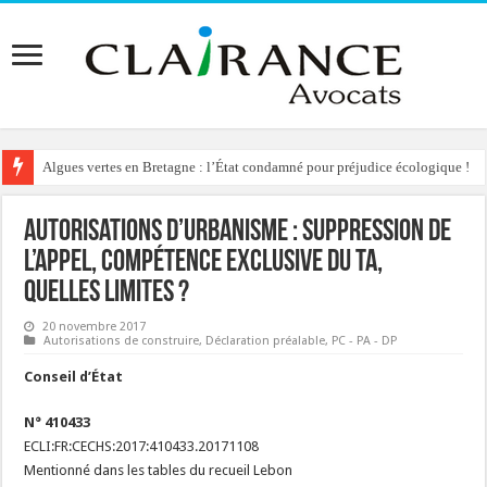
Algues vertes en Bretagne : l’État condamné pour préjudice écologique !
Reconstruction de chalets d’alpage : le préfet condamné à délivrer l’autoris
Autorisations d’urbanisme : suppression de
l’appel, compétence exclusive du TA,
quelles limites ?
20 novembre 2017
Autorisations de construire
,
Déclaration préalable
,
PC - PA - DP
Conseil d’État
N° 410433
ECLI:FR:CECHS:2017:410433.20171108
Mentionné dans les tables du recueil Lebon