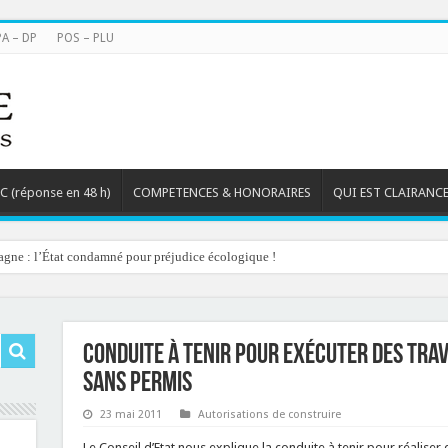
PA – DP
POS – PLU
TC (réponse en 48 h)
COMPETENCES & HONORAIRES
QUI EST CLAIRANCE
agne : l’État condamné pour préjudice écologique !
Conduite à tenir pour exécuter des tra
sans permis
23 mai 2011
Autorisations de construire
Le Conseil d’Etat nous explique la conduite à tenir pour réaliser