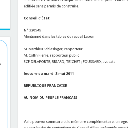
édifiée sans permis de construire.
Conseil d’État
N° 320545
Mentionné dans les tables du recueil Lebon
M. Matthieu Schlesinger, rapporteur
M. Collin Pierre, rapporteur public
SCP DELAPORTE, BRIARD, TRICHET ; FOUSSARD, avocats
e
lecture du mardi 3 mai 2011
REPUBLIQUE FRANCAISE
AU NOM DU PEUPLE FRANCAIS
Vu le pourvoi sommaire et le mémoire complémentaire, enregis
au secrétariat du contentieux du Conseil d’Etat, présentés pou