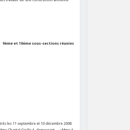
9ème et 10ème sous-sections réunies
trés les 11 septembre et 10 décembre 2008
r Mme Chantal Gisèle A, demeurant … ; Mme A