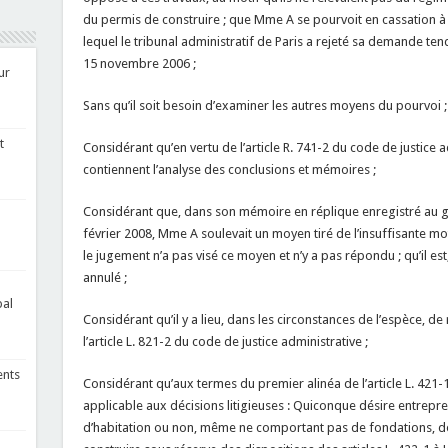
du permis de construire ; que Mme A se pourvoit en cassation à 
lequel le tribunal administratif de Paris a rejeté sa demande tend
15 novembre 2006 ;
ur
Sans qu’il soit besoin d’examiner les autres moyens du pourvoi ;
t
Considérant qu’en vertu de l’article R. 741-2 du code de justice ad
contiennent l’analyse des conclusions et mémoires ;
Considérant que, dans son mémoire en réplique enregistré au gre
février 2008, Mme A soulevait un moyen tiré de l’insuffisante mot
le jugement n’a pas visé ce moyen et n’y a pas répondu ; qu’il est,
annulé ;
pal
Considérant qu’il y a lieu, dans les circonstances de l’espèce, de
l’article L. 821-2 du code de justice administrative ;
ents
Considérant qu’aux termes du premier alinéa de l’article L. 421
applicable aux décisions litigieuses : Quiconque désire entrepr
d’habitation ou non, même ne comportant pas de fondations, doi