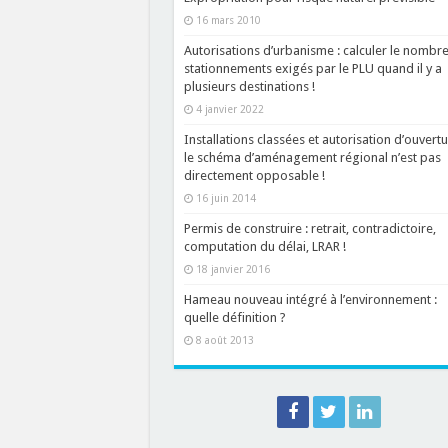
16 mars 2010
Autorisations d’urbanisme : calculer le nombr
stationnements exigés par le PLU quand il y a
plusieurs destinations !
4 janvier 2022
Installations classées et autorisation d’ouvertu
le schéma d’aménagement régional n’est pas
directement opposable !
16 juin 2014
Permis de construire : retrait, contradictoire,
computation du délai, LRAR !
18 janvier 2016
Hameau nouveau intégré à l’environnement :
quelle définition ?
8 août 2013