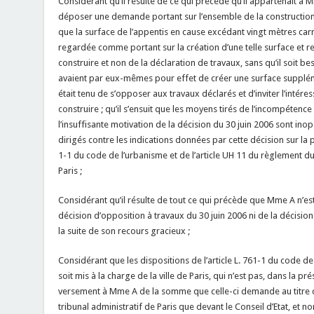
Considérant qu’il résulte de ce qui précède qu’il appartenait à M
déposer une demande portant sur l’ensemble de la construction ;
que la surface de l’appentis en cause excédant vingt mètres carr
regardée comme portant sur la création d’une telle surface et r
construire et non de la déclaration de travaux, sans qu’il soit b
avaient par eux-mêmes pour effet de créer une surface supplémen
était tenu de s’opposer aux travaux déclarés et d’inviter l’int
construire ; qu’il s’ensuit que les moyens tirés de l’incompétence 
l’insuffisante motivation de la décision du 30 juin 2006 sont in
dirigés contre les indications données par cette décision sur la 
1-1 du code de l’urbanisme et de l’article UH 11 du règlement du 
Paris ;
Considérant qu’il résulte de tout ce qui précède que Mme A n’es
décision d’opposition à travaux du 30 juin 2006 ni de la décisio
la suite de son recours gracieux ;
Considérant que les dispositions de l’article L. 761-1 du code de
soit mis à la charge de la ville de Paris, qui n’est pas, dans la pr
versement à Mme A de la somme que celle-ci demande au titre de
tribunal administratif de Paris que devant le Conseil d’Etat, et no