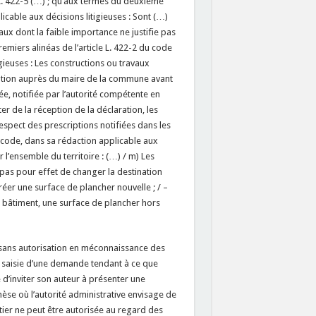
 L. 422-5 (…) ; qu’aux termes du deuxième
icable aux décisions litigieuses : Sont (…)
ux dont la faible importance ne justifie pas
emiers alinéas de l’article L. 422-2 du code
gieuses : Les constructions ou travaux
ration auprès du maire de la commune avant
, notifiée par l’autorité compétente en
r de la réception de la déclaration, les
espect des prescriptions notifiées dans les
 code, dans sa rédaction applicable aux
 l’ensemble du territoire : (…) / m) Les
 pas pour effet de changer la destination
créer une surface de plancher nouvelle ; / –
n bâtiment, une surface de plancher hors
 sans autorisation en méconnaissance des
e, saisie d’une demande tendant à ce que
 d’inviter son auteur à présenter une
èse où l’autorité administrative envisage de
tier ne peut être autorisée au regard des