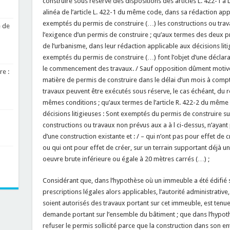
construire sous réserve des dispositions des articles L. 422-1 à
alinéa de l’article L. 422-1 du même code, dans sa rédaction appl
exemptés du permis de construire (…) les constructions ou trava
e de
l’exigence d’un permis de construire ; qu’aux termes des deux pr
de l’urbanisme, dans leur rédaction applicable aux décisions liti
exemptés du permis de construire (…) font l’objet d’une décla
le commencement des travaux. / Sauf opposition dûment motivée
re :
matière de permis de construire dans le délai d’un mois à compte
travaux peuvent être exécutés sous réserve, le cas échéant, du r
mêmes conditions ; qu’aux termes de l’article R. 422-2 du même
décisions litigieuses : Sont exemptés du permis de construire sur
constructions ou travaux non prévus aux a à l ci-dessus, n’ayant
d’une construction existante et : / – qui n’ont pas pour effet de 
ou qui ont pour effet de créer, sur un terrain supportant déjà u
oeuvre brute inférieure ou égale à 20 mètres carrés (…) ;
Considérant que, dans l’hypothèse où un immeuble a été édifié
prescriptions légales alors applicables, l’autorité administrativ
soient autorisés des travaux portant sur cet immeuble, est tenue
demande portant sur l’ensemble du bâtiment ; que dans l’hypoth
refuser le permis sollicité parce que la construction dans son en