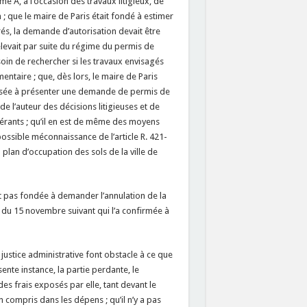
me A, à l’occasion des travaux litigieux, de
 que le maire de Paris était fondé à estimer
és, la demande d’autorisation devait être
elevait par suite du régime du permis de
esoin de rechercher si les travaux envisagés
taire ; que, dès lors, le maire de Paris
éressée à présenter une demande de permis de
de l’auteur des décisions litigieuses et de
opérants ; qu’il en est de même des moyens
possible méconnaissance de l’article R. 421-
plan d’occupation des sols de la ville de
t pas fondée à demander l’annulation de la
n du 15 novembre suivant qui l’a confirmée à
 justice administrative font obstacle à ce que
ésente instance, la partie perdante, le
s frais exposés par elle, tant devant le
n compris dans les dépens ; qu’il n’y a pas