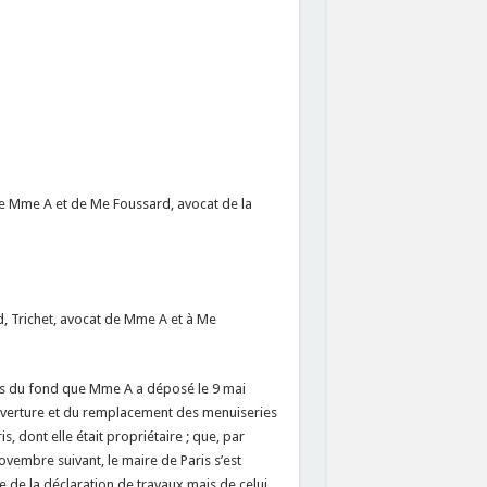
 de Mme A et de Me Foussard, avocat de la
d, Trichet, avocat de Mme A et à Me
ges du fond que Mme A a déposé le 9 mai
ouverture et du remplacement des menuiseries
s, dont elle était propriétaire ; que, par
ovembre suivant, le maire de Paris s’est
e de la déclaration de travaux mais de celui