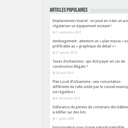
ARTICLES POPULAIRES
Emplacement réservé : on peut en créer un po
régulariser un équipement existant !
5 septembre 2017
Aménagement : attention un « plan masse » es
préférable au « graphique de détail » !
27 janvier 2014
Taxes d’urbanisme : qui doit payer en cas de
construction illégale ?
20 avril 2015
Plan Local d’Urbanisme : une concertation
différente de celle votée par le conseil munici
est régulière !
8 décembre 2015
Délivrance du permis de construire des bâtim
à édifier sur des lots
1 juillet 2009
Expropriation pour risque naturel prévisible