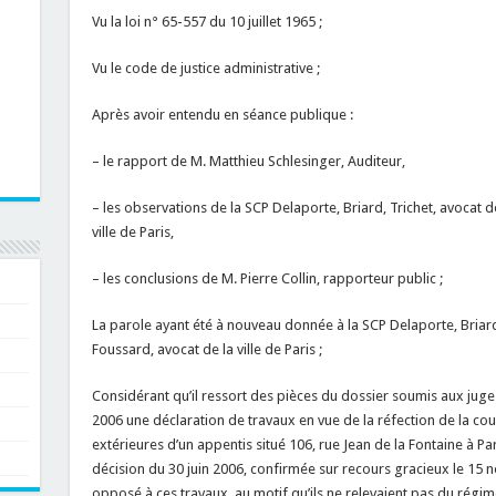
Vu la loi n° 65-557 du 10 juillet 1965 ;
Vu le code de justice administrative ;
Après avoir entendu en séance publique :
– le rapport de M. Matthieu Schlesinger, Auditeur,
– les observations de la SCP Delaporte, Briard, Trichet, avocat
ville de Paris,
– les conclusions de M. Pierre Collin, rapporteur public ;
La parole ayant été à nouveau donnée à la SCP Delaporte, Briar
Foussard, avocat de la ville de Paris ;
Considérant qu’il ressort des pièces du dossier soumis aux ju
2006 une déclaration de travaux en vue de la réfection de la c
extérieures d’un appentis situé 106, rue Jean de la Fontaine à Pari
décision du 30 juin 2006, confirmée sur recours gracieux le 15 n
opposé à ces travaux, au motif qu’ils ne relevaient pas du régim