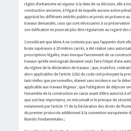
règles d’urbanisme en vigueur à la date de sa décision, elle a tou
construction ancienne, à l’égard de laquelle aucune action pénale
apprécié les différents intérêts publics et privés en présence au
travaux demandés, ceux qui sont nécessaires à sa préservation
son édification ne pourrait plus être régularisée au regard des 
Considérant que Mme A ne conteste pas que l’appentis dont elle
brute supérieure à 20 mètres carrés, a été réalisé sans autori
prescriptions légales, mais invoque l’ancienneté de sa construct
travaux qu’elle envisageait devaient seuls faire l’objet d’une auto
du régime de la déclaration de travaux ; que, toutefois, contraire
alors applicables de l’article 2262 du code civil prévoyant la pre
tant réelles que personnelles, étaient sans incidence sur la dét
applicable aux travaux litigieux ; que l’obligation de déposer u
l’ensemble de la construction en cause avant d’être autorisé à e
que soit leur importance, ne méconnaît ni le principe de sécurité
notamment par l’article 17 de la Déclaration des droits de l’homm
du premier protocole additionnel à la convention européenne 
libertés fondamentales ;