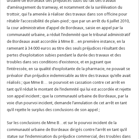
urbaine de Bordeaux des préjudices subis du fait des travaux
d’aménagement du tramway, et notamment de la surélévation du
trottoir, qui l’a amenée à réaliser des travaux dans son officine pour
rétablir l’accessibilité de plain-pied ; que par un arrêt du 6 juillet 2010,
la cour administrative d’appel de Bordeaux, saisie en appel par la
communauté urbaine, a réduit l’indemnité que le tribunal administratif
de Bordeaux avait accordée à Mme B…en première instance, en la
ramenant à 34 000 euros au titre des seuls préjudices résultant des
pertes d’exploitation subies pendant la durée des travaux et des
troubles dans ses conditions d’existence, et en jugeant que
l’intéressée, en sa qualité d’exploitante de la pharmacie, ne pouvait se
prévaloir d’un préjudice indemnisable au titre des travaux qu’elle avait
réalisés ; que Mme B… se pourvoit en cassation contre cet arrêt en
tant qu’il réduit le montant de l’indemnité qui lui est accordée et rejette
son appel incident ; que la communauté urbaine de Bordeaux, par la
voie d’un pourvoi incident, demande l’annulation de cet arrêt en tant
qu’il rejette le surplus des conclusions de son appel ;
Sur les conclusions de Mme B…et sur le pourvoi incident de la
communauté urbaine de Bordeaux dirigés contre l’arrêt en tant qu’il
statue sur l’indemnisation du préjudice commercial, des troubles dans