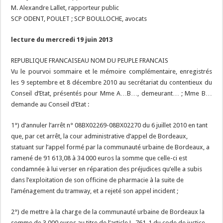
M. Alexandre Lallet, rapporteur public
SCP ODENT, POULET ; SCP BOULLOCHE, avocats
lecture du mercredi 19 juin 2013
REPUBLIQUE FRANCAISEAU NOM DU PEUPLE FRANCAIS
Vu le pourvoi sommaire et le mémoire complémentaire, enregistrés
les 9 septembre et 8 décembre 2010 au secrétariat du contentieux du
Conseil d’Etat, présentés pour Mme A…B…, demeurant… ; Mme B…
demande au Conseil d’Etat :
1°) d’annuler l’arrêt n° 08BX02269-08BX02270 du 6 juillet 2010 en tant
que, par cet arrêt, la cour administrative d’appel de Bordeaux,
statuant sur l’appel formé par la communauté urbaine de Bordeaux, a
ramené de 91 613,08 à 34 000 euros la somme que celle-ci est
condamnée à lui verser en réparation des préjudices qu’elle a subis
dans l’exploitation de son officine de pharmacie à la suite de
l’aménagement du tramway, et a rejeté son appel incident ;
2°) de mettre à la charge de la communauté urbaine de Bordeaux la
somme de 3 000 euros au titre de l’article L. 761-1 du code de justice