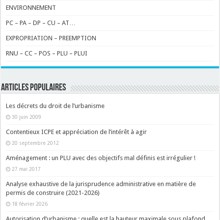
ENVIRONNEMENT
PC – PA – DP – CU – AT…
EXPROPRIATION – PREEMPTION
RNU – CC – POS – PLU – PLUI
ARTICLES POPULAIRES
Les décrets du droit de l’urbanisme
30 juin 2009
Contentieux ICPE et appréciation de l’intérêt à agir
20 septembre 2012
Aménagement : un PLU avec des objectifs mal définis est irrégulier !
27 mai 2017
Analyse exhaustive de la jurisprudence administrative en matière de
permis de construire (2021-2026)
18 février 2026
Autorisation d’urbanisme : quelle est la hauteur maximale sous plafond