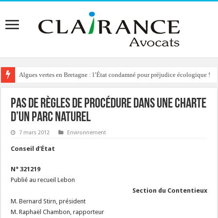
Algues vertes en Bretagne : l’État condamné pour préjudice écologique !
Reconstruction de chalets d’alpage : le préfet condamné à délivrer l’autoris
Pas de règles de procédure dans une charte
d’un parc naturel
7 mars 2012
Environnement
Conseil d’État
N° 321219
Publié au recueil Lebon
Section du Contentieux
M. Bernard Stirn, président
M. Raphaël Chambon, rapporteur