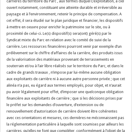
carrières du territoire du Parc , aux termes duquel L’exploitation, à ciel
ouvert notamment, constituant une atteinte durable et irréversible au
paysage et à l’environnement, retenir le principe de compensation. A
cet effet, il sera étudié sur le plan juridique et financier, les dispositifs
à mettre en oeuvre pour enrichir le patrimoine sur le site, ou à
proximité de celui-ci. Le(s) dispositif(s) sera(ont) géré(s) par le
Syndicat mixte du Parc en relation avec le comité de suivi de la
carrière. Les ressources financières pourront venir par exemple d’un
prélèvement sur le chiffre d’affaires de la carrière, des produits issus
de la valorisation des matériaux provenant de terrassements en
souterrain et/ou à l’air libre réalisés sur le territoire du Parc, et dans le
cadre de grands travaux , n’impose par lui-même aucune obligation
aux exploitants de carrière ni à aucune autre personne privée ; que cet
alinéa n’a pas, eu égard aux termes employés, pour objet, et n’aurait
pu avoir légalement pour effet, d’imposer une quelconque obligation
financière aux exploitants de carrière ; que si les décisions prises par
le préfet sur les demandes d’ouverture, d’extension ou de
renouvellement d’autorisation de carrière doivent être cohérentes
avec ces orientations et mesures, ces dernières ne méconnaissent pas
la réglementation particulière à laquelle sont soumises par ailleurs les
carrières, qu’elles ne font que compléter, conformément à l’objet de la