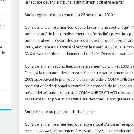
la requête devant le tribunal administratif doit être écarté;
Sur la régularité du jugement du 26 novembre 2010 ;
e,
mis
Considérant, en premier lieu, que, si la commune soutient qu’il n’a
administratif de l’accomplissement des formalités prescrites par 
administrative, il ressort des pièces du dossier que le requérant 
2007, et qu’elle en a accusé réception le 8 avril 2007 ; que le mo
le
e le
M. X devant le tribunal administratif de Saint-Denis doit par suite
Considérant, en second lieu, que le jugement du 2 juillet 2009 par
Denis, à la demande des consorts X a annulé partiellement la dél
2008 approuvant le plan local d’urbanisme de la COMMUNE DE CI
moment où ledit tribunal a examiné la demande de M. Jacques X 
même délibération ; qu’ainsi, la COMMUNE DE CILAOS n’est pas 
serait irrégulier pour avoir statué sur des conclusions qui auraie
Sur la légalité du plan local d’urbanisme ;
Considérant, en premier lieu, que le plan local d’urbanisme appro
parcelle AH 475, appartenant à M. Max Dany X, d’un emplacement 