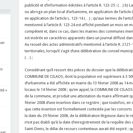
publicité et d’information édictées à l’article R. 123-25 : (…) b) 
ou abroge un plan local d’urbanisme, en application de l’article L.
en application de l’article L. 123-14 (…) ; qu’aux termes de l’art
mentionné à l’article R. 123-24 est affiché pendant un mois en ma
compétent et, dans ce cas, dans les mairies des communes mem
est insérée en caractères apparents dans un journal diffusé dans 
 un
Au recueil des actes administratifs mentionné à l’article R. 2121
territoriales, lorsqu’il s’agit d’une délibération du conseil muni
(…) ;
es
Considérant qu’il ressort des pièces du dossier que la délibérati
COMMUNE DE CILAOS, dont la population est supérieure à 3 500 
d’urbanisme a été affichée en mairie du 13 février 2008 au 14 m
locaux le 14 février 2008 ; qu’en appel, la COMMUNE DE CILAOS fa
ité »
de la commune, et produit une attestation du maire affirmant que l
février 2008 d’une insertion dans ce registre ; que toutefois, en 
que cette insertion est formellement contestée par les consorts X
la date du 29 février 2008, de la délibération litigieuse dans le r
n’est pas établi qu’à la date d’enregistrement de la requête des 
Saint-Denis, le délai de recours contentieux aurait été expiré ; qu
ixer