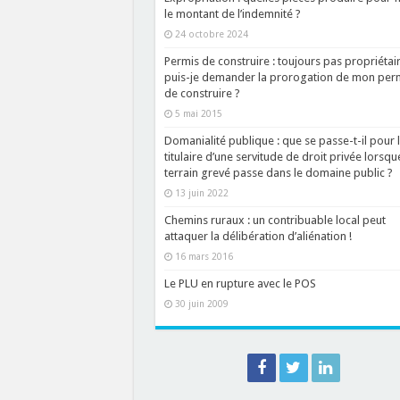
le montant de l’indemnité ?
24 octobre 2024
Permis de construire : toujours pas propriétair
puis-je demander la prorogation de mon per
de construire ?
5 mai 2015
Domanialité publique : que se passe-t-il pour 
titulaire d’une servitude de droit privée lorsqu
terrain grevé passe dans le domaine public ?
13 juin 2022
Chemins ruraux : un contribuable local peut
attaquer la délibération d’aliénation !
16 mars 2016
Le PLU en rupture avec le POS
30 juin 2009