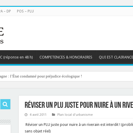
PA – DP
POS – PLU
TC (réponse en 48 h)
COMPETENCES & HONORAIRES
QUI EST CLAIRANCE
agne : l’État condamné pour préjudice écologique !
Réviser un PLU juste pour nuire à un rive
4 avril 2011
Plan local d'urbanisme
Réviser un PLU juste pour nuire à un riverain est interdit ! (prob
sans objet réel)