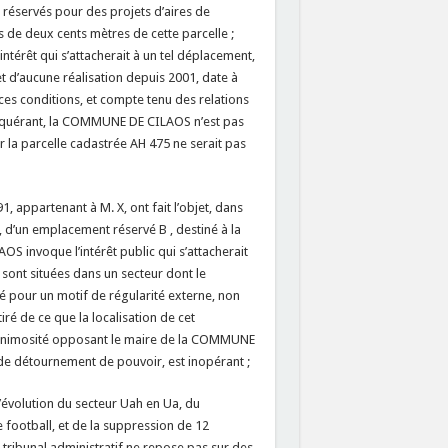
réservés pour des projets d’aires de
s de deux cents mètres de cette parcelle ;
térêt qui s’attacherait à un tel déplacement,
t d’aucune réalisation depuis 2001, date à
 ces conditions, et compte tenu des relations
requérant, la COMMUNE DE CILAOS n’est pas
 la parcelle cadastrée AH 475 ne serait pas
, appartenant à M. X, ont fait l’objet, dans
, d’un emplacement réservé B , destiné à la
 invoque l’intérêt public qui s’attacherait
 sont situées dans un secteur dont le
é pour un motif de régularité externe, non
iré de ce que la localisation de cet
d’animosité opposant le maire de la COMMUNE
 de détournement de pouvoir, est inopérant ;
’évolution du secteur Uah en Ua, du
e football, et de la suppression de 12
 tribunal administratif ne repose pas sur des