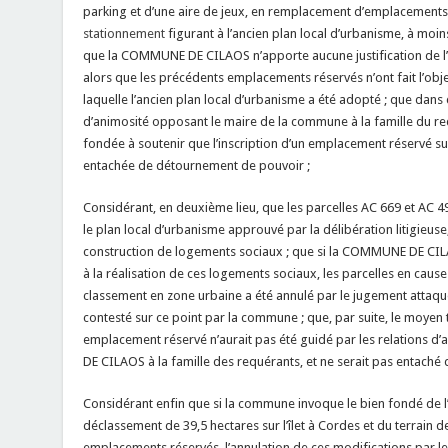
parking et d’une aire de jeux, en remplacement d’emplacements 
stationnement
figurant à l’ancien plan local d’urbanisme, à moin
que la COMMUNE DE CILAOS n’apporte aucune justification de l’in
alors que les précédents emplacements réservés n’ont fait l’obje
laquelle l’ancien plan local d’urbanisme a été adopté ; que dans
d’animosité opposant le maire de la commune à la famille du 
fondée à soutenir que l’inscription d’un emplacement réservé sur
entachée de détournement de pouvoir ;
Considérant, en deuxième lieu, que les parcelles AC 669 et AC 491
le plan local d’urbanisme approuvé par la délibération litigieuse
construction de logements sociaux ; que si la COMMUNE DE CILAOS
à la réalisation de ces logements sociaux, les parcelles en cause
classement en zone urbaine a été annulé par le jugement attaqu
contesté sur ce point par la commune ; que, par suite, le moyen t
emplacement réservé n’aurait pas été guidé par les relations 
DE CILAOS à la famille des requérants, et ne serait pas entaché
Considérant enfin que si la commune invoque le bien fondé de l
déclassement de 39,5 hectares sur l’îlet à Cordes et du terrain d
emplacements réservés, l’annulation de ces modifications par le