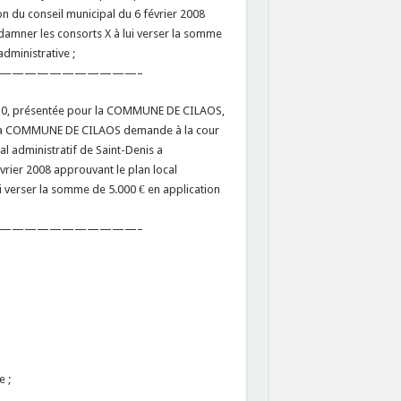
on du conseil municipal du 6 février 2008
amner les consorts X à lui verser la somme
administrative ;
———————————–
l 2010, présentée pour la COMMUNE DE CILAOS,
 ; la COMMUNE DE CILAOS demande à la cour
l administratif de Saint-Denis a
évrier 2008 approuvant le plan local
 verser la somme de 5.000 € en application
———————————–
e ;