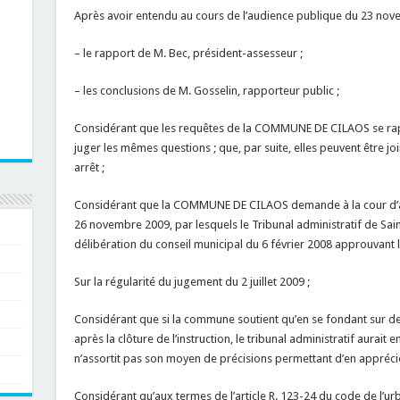
Après avoir entendu au cours de l’audience publique du 23 nov
– le rapport de M. Bec, président-assesseur ;
– les conclusions de M. Gosselin, rapporteur public ;
Considérant que les requêtes de la COMMUNE DE CILAOS se rap
juger les mêmes questions ; que, par suite, elles peuvent être joi
arrêt ;
Considérant que la COMMUNE DE CILAOS demande à la cour d’ann
26 novembre 2009, par lesquels le Tribunal administratif de Sain
délibération du conseil municipal du 6 février 2008 approuvant 
Sur la régularité du jugement du 2 juillet 2009 ;
Considérant que si la commune soutient qu’en se fondant sur de
après la clôture de l’instruction, le tribunal administratif aurait 
n’assortit pas son moyen de précisions permettant d’en apprécie
Considérant qu’aux termes de l’article R. 123-24 du code de l’ur