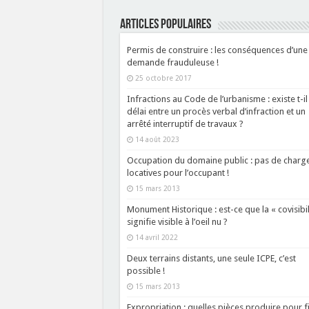
ARTICLES POPULAIRES
Permis de construire : les conséquences d’une
demande frauduleuse !
25 octobre 2017
Infractions au Code de l’urbanisme : existe t-il
délai entre un procès verbal d’infraction et un
arrêté interruptif de travaux ?
14 août 2023
Occupation du domaine public : pas de charg
locatives pour l’occupant !
15 mars 2013
Monument Historique : est-ce que la « covisibil
signifie visible à l’oeil nu ?
14 avril 2022
Deux terrains distants, une seule ICPE, c’est
possible !
15 mars 2013
Expropriation : quelles pièces produire pour f