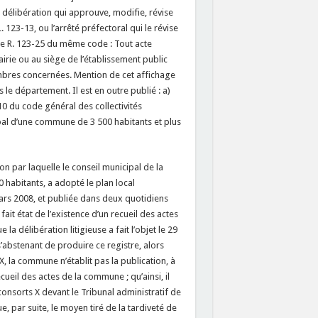
La délibération qui approuve, modifie, révise
 123-13, ou l’arrêté préfectoral qui le révise
icle R. 123-25 du même code : Tout acte
irie ou au siège de l’établissement public
bres concernées. Mention de cet affichage
le département. Il est en outre publié : a)
-10 du code général des collectivités
cipal d’une commune de 3 500 habitants et plus
on par laquelle le conseil municipal de la
habitants, a adopté le plan local
ars 2008, et publiée dans deux quotidiens
it état de l’existence d’un recueil des actes
a délibération litigieuse a fait l’objet le 29
s’abstenant de produire ce registre, alors
, la commune n’établit pas la publication, à
ecueil des actes de la commune ; qu’ainsi, il
consorts X devant le Tribunal administratif de
e, par suite, le moyen tiré de la tardiveté de