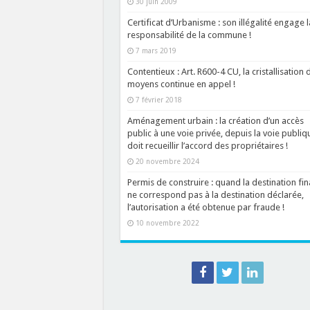
30 juin 2009
Certificat d’Urbanisme : son illégalité engage l
responsabilité de la commune !
7 mars 2019
Contentieux : Art. R600-4 CU, la cristallisation 
moyens continue en appel !
7 février 2018
Aménagement urbain : la création d’un accès
public à une voie privée, depuis la voie publiq
doit recueillir l’accord des propriétaires !
20 novembre 2024
Permis de construire : quand la destination fin
ne correspond pas à la destination déclarée,
l’autorisation a été obtenue par fraude !
10 novembre 2022