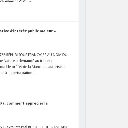
4/01/2022, 440164 …
ive d’intérêt public majeur »
 439766 RÉPUBLIQUE FRANCAISE AU NOM DU
he Nature a demandé au tribunal
equel le préfet de la Manche a autorisé la
der à la perturbation …
) : comment apprécier la
6763 Texte intégral RÉPUBLIQUE FRANCAISE