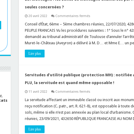
urbaine
?
seules concernées ?
sur
20 avril 2022
Commentaires fermés
Loi
Montagne
Conseil d’État, 6ème – 5ème chambres réunies, 22/07/2020,
:
PEUPLE FRANCAIS Vu les procédures suivantes : 1° Sous le n° 42
les
zones
demandé au tribunal administratif de Toulouse d’annuler l’arrêté
de
Muret-le-Château (Aveyron) a délivré à M. D… et Mme E… un p
montagne
énumérées
par
Lire plus
l’arrêté
interministériel
sont-
elles
les
seules
Servitudes d’utilité publique (protection MH) : notifié
concernées
?
PLU, la servitude est quand même opposable !
sur
11 avril 2022
Commentaires fermés
Servitudes
t.
d’utilité
La servitude affectant un immeuble classé ou inscrit aux monume
cats
publique
reçu notification (C. patr., art. R. 621-8), est opposable à tout
(protection
MH)
sols, même si elle n’est pas annexée au plan local d’urbanisme.
:
réunies, 23/09/2021, 432650 RÉPUBLIQUE FRANCAISE AU NOM 
notifiée
au
propriétaire
Lire plus
mais