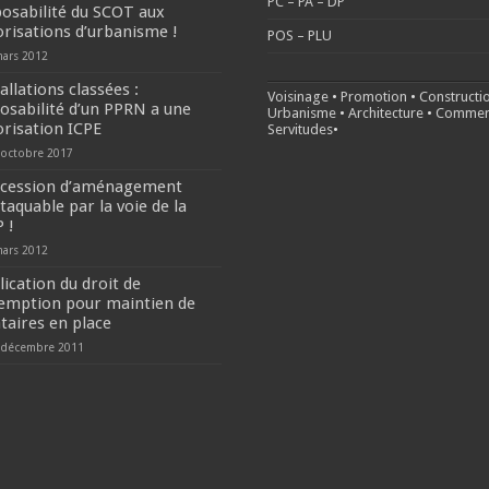
PC – PA – DP
osabilité du SCOT aux
orisations d’urbanisme !
POS – PLU
mars 2012
allations classées :
Voisinage
•
Promotion
•
Constructi
osabilité d’un PPRN a une
Urbanisme
•
Architecture
•
Commer
orisation ICPE
Servitudes
•
 octobre 2017
cession d’aménagement
taquable par la voie de la
 !
mars 2012
lication du droit de
emption pour maintien de
ataires en place
 décembre 2011