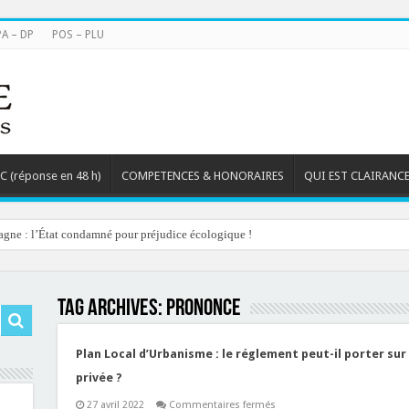
PA – DP
POS – PLU
TC (réponse en 48 h)
COMPETENCES & HONORAIRES
QUI EST CLAIRANCE
agne : l’État condamné pour préjudice écologique !
Tag Archives:
prononce
Plan Local d’Urbanisme : le réglement peut-il porter sur
privée ?
sur
27 avril 2022
Commentaires fermés