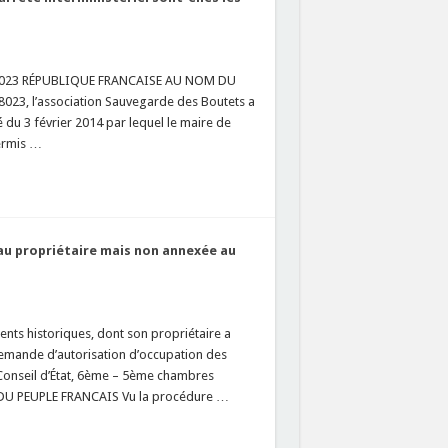
 428023 RÉPUBLIQUE FRANCAISE AU NOM DU
8023, l’association Sauvegarde des Boutets a
 du 3 février 2014 par lequel le maire de
ermis …
e au propriétaire mais non annexée au
nts historiques, dont son propriétaire a
e demande d’autorisation d’occupation des
 Conseil d’État, 6ème – 5ème chambres
DU PEUPLE FRANCAIS Vu la procédure …