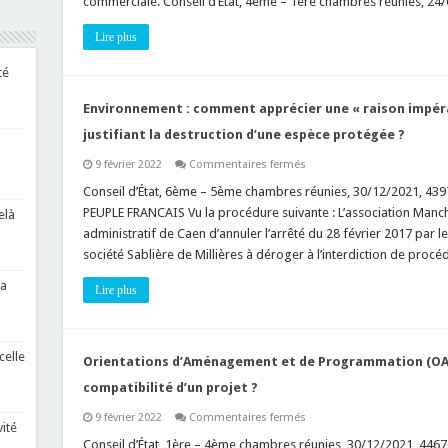
commerciale. Conseil d’État, 4ème – 1ère chambres réunies, 2
quid
de
l’intérêt
Lire plus
à
agir
de
té
la
commune
?
Environnement : comment apprécier une « raison impérat
justifiant la destruction d’une espèce protégée ?
sur
9 février 2022
Commentaires fermés
Environnement
:
Conseil d’État, 6ème – 5ème chambres réunies, 30/12/2021,
comment
PEUPLE FRANCAIS Vu la procédure suivante : L’association Manc
elà
apprécier
une
administratif de Caen d’annuler l’arrêté du 28 février 2017 par l
« raison
société Sablière de Millières à déroger à l’interdiction de procé
impérative
d’intérêt
public
la
Lire plus
majeur »
justifiant
la
destruction
d’une
celle
espèce
Orientations d’Aménagement et de Programmation (OAP
protégée
?
compatibilité d’un projet ?
sur
9 février 2022
Commentaires fermés
vité
Orientations
d’Aménagement
Conseil d’État, 1ère – 4ème chambres réunies, 30/12/2021, 44