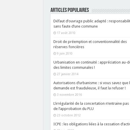
ARTICLES POPULAIRES
Défaut d’ouvrage public adapté : responsabili
sans faute d’une commune
17 août 2010
Droit de préemption et conventionnalité des
réserves foncières
9 juin 2010
Urbanisation en continuité : appréciation au-d
des limites communales !
27 janvier 2014
Autorisations d’urbanisme : si vous savez que 
demande est frauduleuse, il faut la refuser !
3 novembre 2016
L’irrégularité de la concertation n’entraine pas 
de l’approbation du PLU
23 octobre 2012
ICPE : les obligations liées à la cessation d’acti