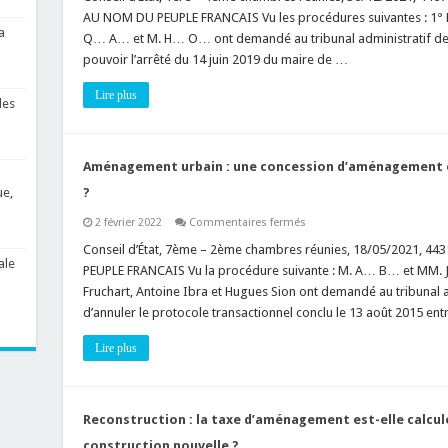
et
AU NOM DU PEUPLE FRANCAIS Vu les procédures suivantes : 
de
a
Programmation
Q… A… et M. H… O… ont demandé au tribunal administratif de 
(OAP)
pouvoir l’arrêté du 14 juin 2019 du maire de …
:
comment
apprécier
Lire plus
la
des
compatibilité
d’un
projet
?
Aménagement urbain : une concession d’aménagement es
?
ue,
sur
2 février 2022
Commentaires fermés
Aménagement
urbain
Conseil d’État, 7ème – 2ème chambres réunies, 18/05/2021,
:
ale
PEUPLE FRANCAIS Vu la procédure suivante : M. A… B… et MM. Jo
une
concession
Fruchart, Antoine Ibra et Hugues Sion ont demandé au tribunal admi
d’aménagement
d’annuler le protocole transactionnel conclu le 13 août 2015 
est-
elle
requalifiable
Lire plus
en
marché
public
?
Reconstruction : la taxe d’aménagement est-elle calculé
construction nouvelle ?