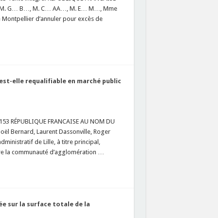
1° M. G… B…, M. C… AA…, M. E… M…, Mme
Montpellier d’annuler pour excès de
t-elle requalifiable en marché public
 443153 RÉPUBLIQUE FRANCAISE AU NOM DU
ël Bernard, Laurent Dassonville, Roger
nistratif de Lille, à titre principal,
entre la communauté d’agglomération …
e sur la surface totale de la