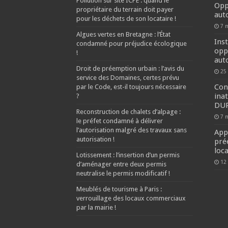
Pollution sur site ICPE : quand le
Opp
propriétaire du terrain doit payer
aut
pour les déchets de son locataire !
7 
Algues vertes en Bretagne : l’État
Inst
condamné pour préjudice écologique
opp
!
aut
Droit de préemption urbain : l’avis du
25
service des Domaines, certes prévu
Con
par le Code, est-il toujours nécessaire
inat
?
DUP
Reconstruction de chalets d’alpage :
7 
le préfet condamné à délivrer
l’autorisation malgré des travaux sans
App
autorisation !
pré
loc
Lotissement : l’insertion d’un permis
12
d’aménager entre deux permis
neutralise le permis modificatif !
Meublés de tourisme à Paris :
verrouillage des locaux commerciaux
par la mairie !