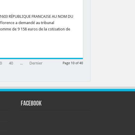
, 431603 RÉPUBLIQUE FRANCAISE AU NOM DU
 Florence a demandé au tribunal
 somme de 9 158 euros de la cotisation de
0
40
...
Dernier
Page 10 of 40
FACEBOOK