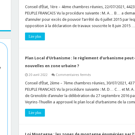
Plan
Local
Conseil d’État, 1ère – 4ème chambres réunies, 22/07/2021, 
d’Urbanisme
PEUPLE FRANCAIS Vu la procédure suivante : M. A… B… a demandé
:
le
d’annuler pour excès de pouvoir l’arrêté du 6 juillet 2015 par leq
réglement
opposition à la déclaration de travaux souscrite le 8 juin 2015 
peut-
il
porter
Lire plus
sur
les
conditions
d’accès
à
une
Plan Local d’Urbanisme : le règlement d’urbanisme peut-
propriété
privée
nouvelles en zone urbaine ?
e
?
sur
20 avril 2022
Commentaires fermés
Plan
Local
Conseil d’État, 2ème – 7ème chambres réunies, 30/07/2021,
d’Urbanisme
PEUPLE FRANCAIS Vu la procédure suivante : M. D… C… et M. A
:
le
de Grenoble d’annuler la délibération du 27 septembre 2016 par 
règlement
Veyrins-Thuellin a approuvé le plan local d’urbanisme de la 
d’urbanisme
peut-
il
Lire plus
interdire
toutes
constructions
nouvelles
en
zone
Loi Montagne : les zones de montagne énumérées par l’a