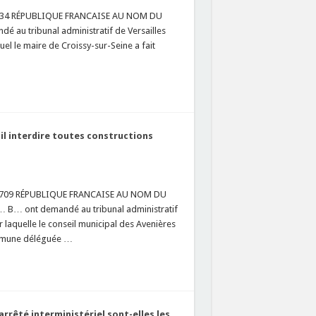
442334 RÉPUBLIQUE FRANCAISE AU NOM DU
 au tribunal administratif de Versailles
uel le maire de Croissy-sur-Seine a fait
…
il interdire toutes constructions
 437709 RÉPUBLIQUE FRANCAISE AU NOM DU
… B… ont demandé au tribunal administratif
laquelle le conseil municipal des Avenières
commune déléguée …
rrêté interministériel sont-elles les