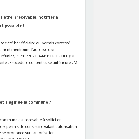
s être irrecevable, notifier à
t possible !
a société bénéficiaire du permis contesté
cument mentionne l’adresse d’un
es réunies, 20/10/2021, 444581 RÉPUBLIQUE
e : Procédure contentieuse antérieure : M.
rêt à agir de la commune ?
la commune est recevable à solliciter
e « permis de construire valant autorisation
le se prononce sur l’autorisation