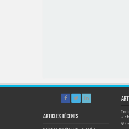
ART
Ind
Articles récents
« c
2 