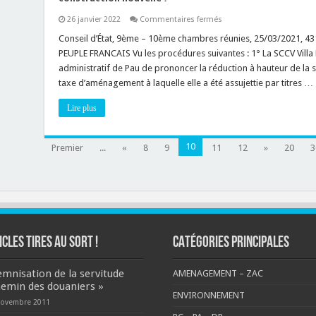
sur
26 janvier 2022
Commentaires fermés
Reconstruction
:
Conseil d’État, 9ème – 10ème chambres réunies, 25/03/2021
la
PEUPLE FRANCAIS Vu les procédures suivantes : 1° La SCCV Villa
taxe
d’aménagement
administratif de Pau de prononcer la réduction à hauteur de la
est-
taxe d’aménagement à laquelle elle a été assujettie par titres …
elle
calculée
sur
Lire plus
la
surface
totale
de
10
Premier
...
«
8
9
11
la
12
»
20
3
construction
nouvelle
?
ICLES TIRES AU SORT !
CATÉGORIES PRINCIPALES
emnisation de la servitude
AMENAGEMENT – ZAC
hemin des douaniers »
ENVIRONNEMENT
novembre 2011