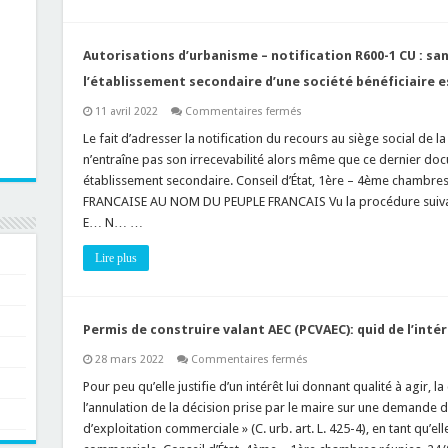
non
annexée
au
PLU,
la
Autorisations d’urbanisme – notification R600-1 CU : san
servitude
est
l’établissement secondaire d’une société bénéficiaire es
quand
même
sur
11 avril 2022
Commentaires fermés
opposable
Autorisations
!
d’urbanisme
Le fait d’adresser la notification du recours au siège social de l
–
n’entraîne pas son irrecevabilité alors même que ce dernier do
notification
R600-
établissement secondaire. Conseil d’État, 1ère – 4ème chambr
1
FRANCAISE AU NOM DU PEUPLE FRANCAIS Vu la procédure suivant
CU
:
E… N… …
sans
être
irrecevable,
Lire plus
notifier
à
l’établissement
secondaire
d’une
Permis de construire valant AEC (PCVAEC): quid de l’inté
société
bénéficiaire
est
sur
28 mars 2022
Commentaires fermés
possible
Permis
!
de
Pour peu qu’elle justifie d’un intérêt lui donnant qualité à agir, 
construire
l’annulation de la décision prise par le maire sur une demande d
valant
AEC
d’exploitation commerciale » (C. urb. art. L. 425-4), en tant qu’el
(PCVAEC):