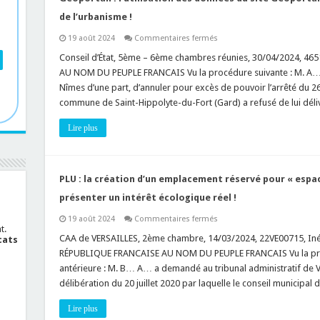
de
la
de l’urbanisme !
rubrique
41
sur
19 août 2024
Commentaires fermés
du
Géoportail
tableau
:
Conseil d’État, 5ème – 6ème chambres réunies, 30/04/2024, 46
annexé
l’utilisation
à
AU NOM DU PEUPLE FRANCAIS Vu la procédure suivante : M. A… 
des
l’article
données
Nîmes d’une part, d’annuler pour excès de pouvoir l’arrêté du 26
R.
du
122-
commune de Saint-Hippolyte-du-Fort (Gard) a refusé de lui dél
site
2
Géoportail
du
est
Code
Lire plus
autorisée
de
en
l’environnement
cas
de
contentieux
de
PLU : la création d’un emplacement réservé pour « espa
l’urbanisme
!
présenter un intérêt écologique réel !
sur
19 août 2024
Commentaires fermés
PLU
t.
:
CAA de VERSAILLES, 2ème chambre, 14/03/2024, 22VE00715, Inédi
cats
la
RÉPUBLIQUE FRANCAISE AU NOM DU PEUPLE FRANCAIS Vu la proc
création
d’un
antérieure : M. B… A… a demandé au tribunal administratif de Vers
emplacement
délibération du 20 juillet 2020 par laquelle le conseil municipa
réservé
pour
« espace
Lire plus
paysager