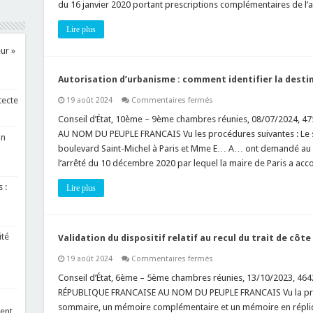
du 16 janvier 2020 portant prescriptions complémentaires de l’au
défaut
de
dérogation
Lire plus
«espèces
protégées»
au
ur »
titre
ICPE
autorisée
Autorisation d’urbanisme : comment identifier la desti
en
service
sur
tecte
19 août 2024
Commentaires fermés
?
Autorisation
d’urbanisme
Conseil d’État, 10ème – 9ème chambres réunies, 08/07/2024, 
:
AU NOM DU PEUPLE FRANCAIS Vu les procédures suivantes : Le s
comment
un
identifier
boulevard Saint-Michel à Paris et Mme E… A… ont demandé au tr
la
l’arrêté du 10 décembre 2020 par lequel la maire de Paris a ac
destination
d’un
ancien
 :
Lire plus
bâtiment
?
ité
Validation du dispositif relatif au recul du trait de côte
sur
19 août 2024
Commentaires fermés
Validation
du
Conseil d’État, 6ème – 5ème chambres réunies, 13/10/2023, 46420
dispositif
RÉPUBLIQUE FRANCAISE AU NOM DU PEUPLE FRANCAIS Vu la proc
relatif
au
sommaire, un mémoire complémentaire et un mémoire en réplique
ment
recul