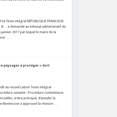
5124 Texte intégral RÉPUBLIQUE FRANCAISE
B… a demandé au tribunal administratif de
 janvier 2017 par lequel le maire de la
ivrer …
ce paysager à protéger » doit
t au recueil Lebon Texte intégral
édure suivante : Procédure contentieuse
ailles, à titre principal, d’annuler la
l de Montesson a approuvé la révision …