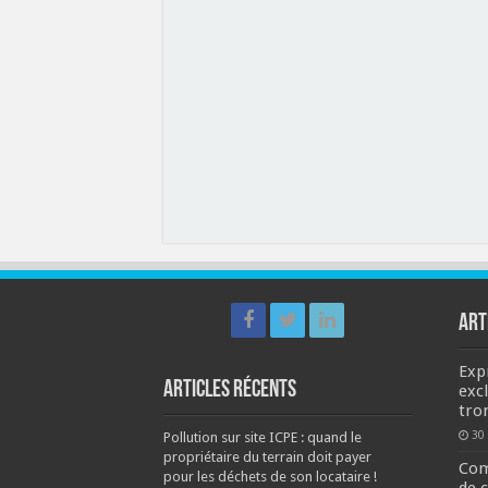
ART
Exp
Articles récents
exc
tro
30
Pollution sur site ICPE : quand le
propriétaire du terrain doit payer
Com
pour les déchets de son locataire !