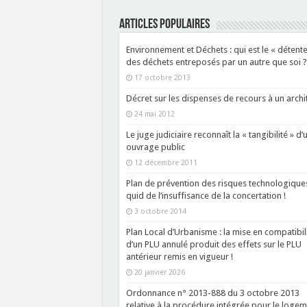
ARTICLES POPULAIRES
Environnement et Déchets : qui est le « détente
des déchets entreposés par un autre que soi ?
17 octobre 2013
Décret sur les dispenses de recours à un archi
24 mai 2012
Le juge judiciaire reconnaît la « tangibilité » d’
ouvrage public
12 décembre 2011
Plan de prévention des risques technologiques
quid de l’insuffisance de la concertation !
3 octobre 2014
Plan Local d’Urbanisme : la mise en compatibil
d’un PLU annulé produit des effets sur le PLU
antérieur remis en vigueur !
20 janvier 2026
Ordonnance n° 2013-888 du 3 octobre 2013
relative à la procédure intégrée pour le loge