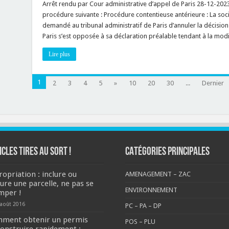
d’urbanisme
Arrêt rendu par Cour administrative d’appel de Paris 28-12-2023
:
procédure suivante : Procédure contentieuse antérieure : La soci
pour
rappel,
demandé au tribunal administratif de Paris d’annuler la décisio
changement
Paris s’est opposée à sa déclaration préalable tendant à la mod
de
destination
(ou
Lire plus
sous-
destination)
+
modification
1
2
3
4
5
»
10
20
de
30
...
Dernier
façade
(ou
structure
porteuse)
=
permis
de
construire
!
ICLES TIRES AU SORT !
CATÉGORIES PRINCIPALES
ropriation : inclure ou
AMENAGEMENT – ZAC
lure une parcelle, ne pas se
ENVIRONNEMENT
mper !
 août 2016
PC – PA – DP
ment obtenir un permis
POS – PLU