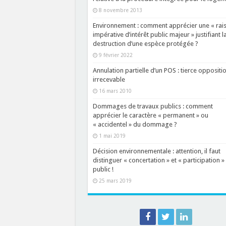
8 novembre 2013
Environnement : comment apprécier une « rai
impérative d’intérêt public majeur » justifiant l
destruction d’une espèce protégée ?
9 février 2022
Annulation partielle d’un POS : tierce oppositi
irrecevable
16 mars 2010
Dommages de travaux publics : comment
apprécier le caractère « permanent » ou
« accidentel » du dommage ?
1 mai 2019
Décision environnementale : attention, il faut
distinguer « concertation » et « participation »
public !
25 mars 2019