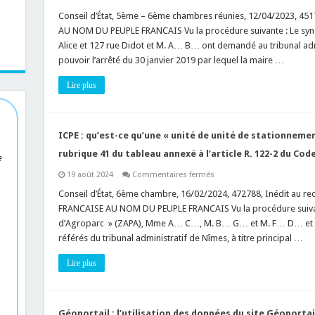
PLU
:
Conseil d’État, 5ème – 6ème chambres réunies, 12/04/2023, 45
le
AU NOM DU PEUPLE FRANCAIS Vu la procédure suivante : Le synd
règlement
du
Alice et 127 rue Didot et M. A… B… ont demandé au tribunal adm
PLU
pouvoir l’arrêté du 30 janvier 2019 par lequel la maire …
peut
fixer
des
Lire plus
règles
d’implantation
en
limite
séparative
et
ICPE : qu’est-ce qu’une « unité de unité de stationnemen
les
« conditions
rubrique 41 du tableau annexé à l’article R. 122-2 du Co
e
d’éclairement
de
sur
19 août 2024
Commentaires fermés
l’immeuble
ICPE
voisin »
:
Conseil d’État, 6ème chambre, 16/02/2024, 472788, Inédit au re
!
qu’est-
FRANCAISE AU NOM DU PEUPLE FRANCAIS Vu la procédure suivant
ce
qu’une
d’Agroparc » (ZAPA), Mme A… C…, M. B… G… et M. F… D… et
« unité
référés du tribunal administratif de Nîmes, à titre principal …
de
unité
de
Lire plus
stationnement
ouverte
au
public”
au
sens
Géoportail : l’utilisation des données du site Géoporta