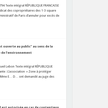
1794 Texte intégral RÉPUBLIQUE FRANCAISE
icat des copropriétaires des 1-3 square
inistratif de Paris d’annuler pour excès de
t ouverte au public” au sens de la
de de l’environnement
cueil Lebon Texte intégral RÉPUBLIQUE
e : L’association » Zone à protéger
 Mme E… D… ont demandé au juge des
il est autorisée en cas de contentieux