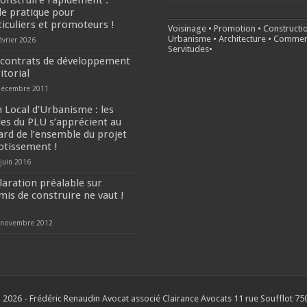
construire rapidement :
de pratique pour
ticuliers et promoteurs !
Voisinage
•
Promotion
•
Constructi
Urbanisme
•
Architecture
•
Commer
évrier 2026
Servitudes
•
 contrats de développement
itorial
décembre 2011
n Local d’Urbanisme : les
les du PLU s’apprécient au
ard de l’ensemble du projet
lotissement !
 juin 2016
laration préalable sur
mis de construire ne vaut !
 novembre 2012
 2026 - Frédéric Renaudin Avocat associé Clairance Avocats 11 rue Soufflot 750