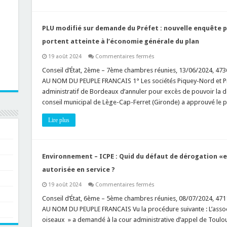
à
protéger »
doit
présenter
un
PLU modifié sur demande du Préfet : nouvelle enquête p
intérêt
écologique
portent atteinte à l’économie générale du plan
réel
!
sur
19 août 2024
Commentaires fermés
PLU
modifié
Conseil d’État, 2ème – 7ème chambres réunies, 13/06/2024, 47
sur
AU NOM DU PEUPLE FRANCAIS 1° Les sociétés Piquey-Nord et P
demande
du
administratif de Bordeaux d’annuler pour excès de pouvoir la dél
Préfet
conseil municipal de Lège-Cap-Ferret (Gironde) a approuvé le 
:
nouvelle
enquête
Lire plus
publique
lorsque
lesdites
modifications
portent
atteinte
Environnement – ICPE : Quid du défaut de dérogation «
à
l’économie
autorisée en service ?
générale
du
sur
19 août 2024
Commentaires fermés
plan
Environnement
–
Conseil d’État, 6ème – 5ème chambres réunies, 08/07/2024, 47
ICPE
AU NOM DU PEUPLE FRANCAIS Vu la procédure suivante : L’associ
:
Quid
oiseaux » a demandé à la cour administrative d’appel de Toulous
du