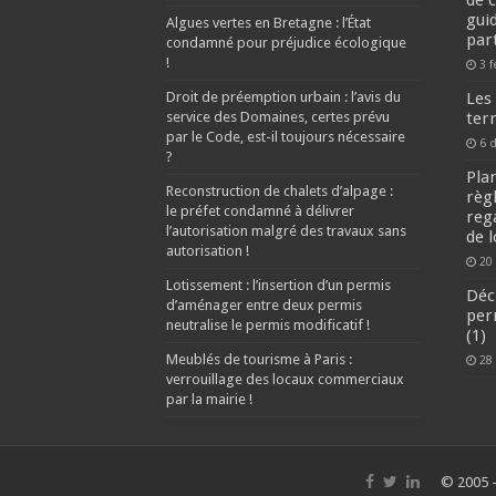
de 
gui
Algues vertes en Bretagne : l’État
par
condamné pour préjudice écologique
!
3 f
Droit de préemption urbain : l’avis du
Les
service des Domaines, certes prévu
terr
par le Code, est-il toujours nécessaire
6 
?
Pla
Reconstruction de chalets d’alpage :
règ
le préfet condamné à délivrer
reg
l’autorisation malgré des travaux sans
de 
autorisation !
20
Lotissement : l’insertion d’un permis
Déc
d’aménager entre deux permis
per
neutralise le permis modificatif !
(1)
Meublés de tourisme à Paris :
28
verrouillage des locaux commerciaux
par la mairie !
© 2005 -