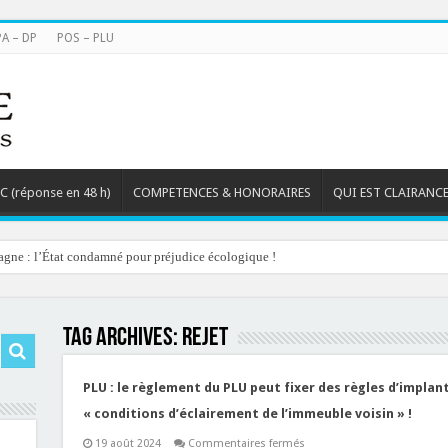
PA – DP
POS – PLU
TC (réponse en 48 h)
COMPETENCES & HONORAIRES
QUI EST CLAIRANCE
agne : l’État condamné pour préjudice écologique !
Tag Archives:
rejet
PLU : le règlement du PLU peut fixer des règles d’implan
« conditions d’éclairement de l’immeuble voisin » !
sur
19 août 2024
Commentaires fermés