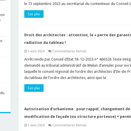
le 13 septembre 2023 au secrétariat du contentieux du Conseil d’
du
trait
de
Lire plus
son
côte
a
Droit des architectes : attention, la « perte des garant
on
radiation du tableau !
sur
3 avril 2024
Commentaires fermés
Droit
des
Arrêt rendu par Conseil d’Etat 18-12-2023 n° 466528 Texte intégra
architectes
demandé au tribunal administratif de Melun d’annuler pour excès
:
attention,
laquelle le conseil régional de l’ordre des architectes d’Ile-de-
la
du tableau de l’ordre des architectes, ainsi que la …
« perte
des
garanties
Lire plus
de
 du
moralité »
vous
expose
à
une
Autorisation d’urbanisme : pour rappel, changement de 
radiation
du
modification de façade (ou structure porteuse) = permis
tableau
!
sur
3 avril 2024
Commentaires fermés
Autorisation