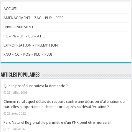
ACCUEIL
AMENAGEMENT – ZAC – PUP – PEPE
ENVIRONNEMENT
PC – PA – DP – CU – AT…
EXPROPRIATION – PREEMPTION
RNU – CC – POS – PLU – PLUI
ARTICLES POPULAIRES
Quelle procédure suivra la demande ?
23 juillet 2009
Chemin rural : quel délais de recours contre une décision d’aliénation de
parcelles supportant un chemin rural après sa désaffectation ?
29 août 2022
Parc Naturel Régional : le périmètre d’un PNR peut être morcelé !
20 juin 2016