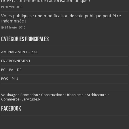
(ICPE) : contentieux de l’autorisation unique !
30 avril 2018
Voies publiques : une modification de voie publique peut être
indemnisée !
24 février 2015
CATÉGORIES PRINCIPALES
AMENAGEMENT – ZAC
ENVIRONNEMENT
PC – PA – DP
POS – PLU
Voisinage
•
Promotion
•
Construction
•
Urbanisme
•
Architecture
•
Commerce
•
Servitudes
•
FACEBOOK