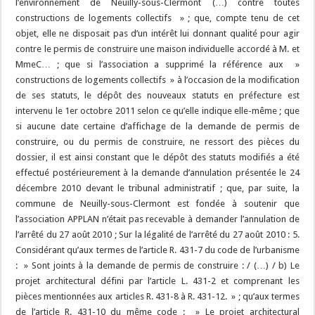
l’environnement de Neuilly-sous-Clermont (…) contre toutes
constructions de logements collectifs » ; que, compte tenu de cet
objet, elle ne disposait pas d’un intérêt lui donnant qualité pour agir
contre le permis de construire une maison individuelle accordé à M. et
MmeC… ; que si l’association a supprimé la référence aux »
constructions de logements collectifs » à l’occasion de la modification
de ses statuts, le dépôt des nouveaux statuts en préfecture est
intervenu le 1er octobre 2011 selon ce qu’elle indique elle-même ; que
si aucune date certaine d’affichage de la demande de permis de
construire, ou du permis de construire, ne ressort des pièces du
dossier, il est ainsi constant que le dépôt des statuts modifiés a été
effectué postérieurement à la demande d’annulation présentée le 24
décembre 2010 devant le tribunal administratif ; que, par suite, la
commune de Neuilly-sous-Clermont est fondée à soutenir que
l’association APPLAN n’était pas recevable à demander l’annulation de
l’arrêté du 27 août 2010 ; Sur la légalité de l’arrêté du 27 août 2010 : 5.
Considérant qu’aux termes de l’article R. 431-7 du code de l’urbanisme
: » Sont joints à la demande de permis de construire : / (…) / b) Le
projet architectural défini par l’article L. 431-2 et comprenant les
pièces mentionnées aux articles R. 431-8 à R. 431-12. » ; qu’aux termes
de l’article R. 431-10 du même code : » Le projet architectural