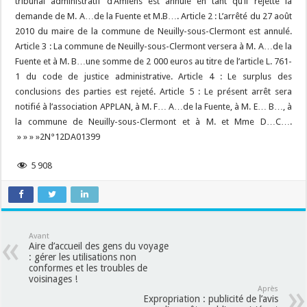
tribunal administratif d’Amiens est annulé en tant qu’il rejette la
demande de M. A…de la Fuente et M.B…. Article 2 : L’arrêté du 27 août
2010 du maire de la commune de Neuilly-sous-Clermont est annulé.
Article 3 : La commune de Neuilly-sous-Clermont versera à M. A…de la
Fuente et à M. B…une somme de 2 000 euros au titre de l’article L. 761-
1 du code de justice administrative. Article 4 : Le surplus des
conclusions des parties est rejeté. Article 5 : Le présent arrêt sera
notifié à l’association APPLAN, à M. F… A…de la Fuente, à M. E… B…, à
la commune de Neuilly-sous-Clermont et à M. et Mme D…C….
» » » »2N°12DA01399
5 908
Avant
Aire d’accueil des gens du voyage
: gérer les utilisations non
conformes et les troubles de
voisinages !
Après
Expropriation : publicité de l’avis