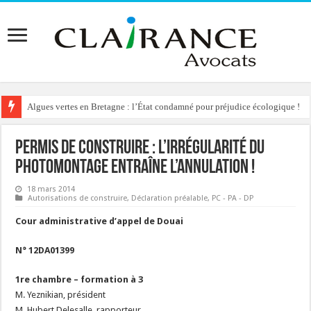
Algues vertes en Bretagne : l’État condamné pour préjudice écologique !
Permis de construire : l’irrégularité du
photomontage entraîne l’annulation !
18 mars 2014
Autorisations de construire
,
Déclaration préalable
,
PC - PA - DP
Cour administrative d’appel de Douai
N° 12DA01399
1re chambre – formation à 3
M. Yeznikian, président
M. Hubert Delesalle, rapporteur