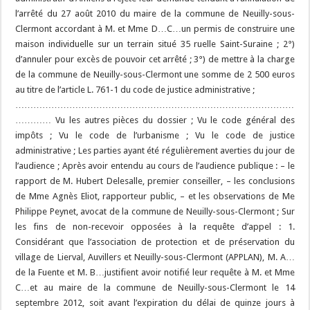
l’arrêté du 27 août 2010 du maire de la commune de Neuilly-sous-
Clermont accordant à M. et Mme D…C…un permis de construire une
maison individuelle sur un terrain situé 35 ruelle Saint-Suraine ; 2°)
d’annuler pour excès de pouvoir cet arrêté ; 3°) de mettre à la charge
de la commune de Neuilly-sous-Clermont une somme de 2 500 euros
au titre de l’article L. 761-1 du code de justice administrative ;
…………………………………………………………………………………
………… Vu les autres pièces du dossier ; Vu le code général des
impôts ; Vu le code de l’urbanisme ; Vu le code de justice
administrative ; Les parties ayant été régulièrement averties du jour de
l’audience ; Après avoir entendu au cours de l’audience publique : – le
rapport de M. Hubert Delesalle, premier conseiller, – les conclusions
de Mme Agnès Eliot, rapporteur public, – et les observations de Me
Philippe Peynet, avocat de la commune de Neuilly-sous-Clermont ; Sur
les fins de non-recevoir opposées à la requête d’appel : 1.
Considérant que l’association de protection et de préservation du
village de Lierval, Auvillers et Neuilly-sous-Clermont (APPLAN), M. A…
de la Fuente et M. B…justifient avoir notifié leur requête à M. et Mme
C…et au maire de la commune de Neuilly-sous-Clermont le 14
septembre 2012, soit avant l’expiration du délai de quinze jours à