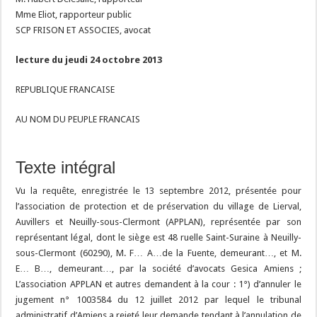
Mme Eliot, rapporteur public
SCP FRISON ET ASSOCIES, avocat
lecture du jeudi 24 octobre 2013
REPUBLIQUE FRANCAISE
AU NOM DU PEUPLE FRANCAIS
Texte intégral
Vu la requête, enregistrée le 13 septembre 2012, présentée pour
l’association de protection et de préservation du village de Lierval,
Auvillers et Neuilly-sous-Clermont (APPLAN), représentée par son
représentant légal, dont le siège est 48 ruelle Saint-Suraine à Neuilly-
sous-Clermont (60290), M. F… A…de la Fuente, demeurant…, et M.
E… B…, demeurant…, par la société d’avocats Gesica Amiens ;
L’association APPLAN et autres demandent à la cour : 1°) d’annuler le
jugement n° 1003584 du 12 juillet 2012 par lequel le tribunal
administratif d’Amiens a rejeté leur demande tendant à l’annulation de