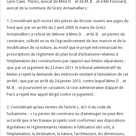
Lyon-Caen, Thiriez, avocat de Mme D…et de M. B…et à Me Foussard,
avocat de la commune de Gretz-Armainvilliers ;
1. Considérant qu’il ressort des pièces du dossier soumis aux juges du
fond que, par un arrêté du 2 avril 2009, le maire de Gretz-
Armainvilliers a refusé de délivrer à Mme D… et M. B…un permis de
construire, sollicité en vu de l’agrandissement de leur maison et de la
modification de sa toiture, au motif que le projet méconnaissait les
prescriptions du règlement du plan local d’urbanisme relatives à
l’implantation des constructions par rapport aux limites séparatives ;
que, par un jugement du 22 mars 2011, le tribunal administratif de
Melun a rejeté la demande des intéressés tendant à l’annulation de cet
arrêté ; que par un arrêt du 24 janvier 2013, contre lequel Mme D…et
M. B…se pourvoient en cassation, la cour administrative d’appel de
Paris a rejeté leur appel dirigé contre ce jugement ;
2. Considérant qu’aux termes de l’article L. 421-6 du code de
l’urbanisme : » Le permis de construire ou d’aménager ne peut être
accordé que si les travaux projetés sont conformes aux dispositions
législatives et réglementaires relatives à l’utilisation des sols, à
l’implantation, la destination, la nature, l’architecture, les dimensions,