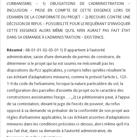
L’URBANISME) – 1) OBLIGATIONS DE L’ADMINISTRATION –
INCLUSION – PRISE EN COMPTE DE CETTE EXIGENCE LORS DE
L’EXAMEN DE LA CONFORMITÉ DU PROJET – 2) RECOURS CONTRE UNE
DÉCISION DE REFUS – POSSIBILITÉ POUR LE REQUÉRANT D’INVOQUER
CETTE EXIGENCE ALORS MÊME QU’IL N’EN AURAIT PAS FAIT ÉTAT
DANS SA DEMANDE À L’ADMINISTRATION – EXISTENCE.
Résumé :
68-01-01-02-03-01 1) Il appartient à l’autorité
administrative, saisie d’une demande de permis de construire, de
déterminer si le projet qui lui est soumis ne méconnaît pas les
dispositions du PLU applicables, y compris telles qu’elles résultent le
cas échéant d’adaptations mineures, comme le prévoit l’article L. 123-
1-9 du code de l’urbanisme, lorsque la nature particulière du sol, la
configuration des parcelles d’assiette du projet ou le caractère des
constructions avoisinantes l’exige…. ,,2) Le pétitionnaire peut, à l’appui
de sa contestation, devant le juge de l’excès de pouvoir, du refus
opposé à sa demande se prévaloir de la conformité de son projet aux
règles d’urbanisme applicables, le cas échéant assorties d’adaptations
mineures dans les conditions précisées ci-dessus, alors même qu’il n’a
pas fait état, dans sa demande à l’autorité administrative, de