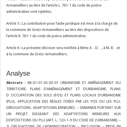
Armainvilliers au titre de l’article L. 761-1 du code de justice
administrative sont rejetées.
Article 5 : La contribution pour l’aide juridique est mise à la charge de
la commune de Gretz-Armainvilliers au titre des dispositions de
l’article R. 761-1 du code de justice administrative.
Article 6 : La présente décision sera notifiée à Mme A…D…, à M. B…et
à la commune de Gretz-Armainvilliers.
Analyse
Abstrats :
68-01-01-02-03-01 URBANISME ET AMÉNAGEMENT DU
TERRITOIRE. PLANS D’AMÉNAGEMENT ET D’URBANISME. PLANS
D`OCCUPATION DES SOLS (POS) ET PLANS LOCAUX D’URBANISME
(PLU). APPLICATION DES RÈGLES FIXÉES PAR LES POS OU LES PLU.
DÉROGATIONS. ADAPTATIONS MINEURES. – DEMANDE PORTANT SUR
UN PROJET EXIGEANT DES ADAPTATIONS MINEURES AUX
DISPOSITIONS DU PLU (ART. L. 123-1-9 DU CODE DE L’URBANISME) –
1) OBLIGATIONS DE L’ADMINISTRATION – INCLUSION – PRISE EN