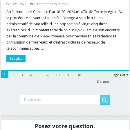
sur
3 avril 2024
Commentaires fermés
Réseau
souterrain
Arrêt rendu par Conseil d’Etat 18-03-2024 n° 470162 Texte intégral : Vu
de
la procédure suivante : La société Orange a saisi le tribunal
télécommunication
:
administratif de Marseille d’une opposition à vingt-cinq titres
au
exécutoires, d’un montant total de 557 356,52 €, émis à son encontre
fait,
à
par la commune d’Aix-en-Provence pour recouvrer les redevances
qui
appartient
d’utilisation de fourreaux et d’infrastructures de réseaux de
les
télécommunications …
fourreaux
et
les
Lire plus
infrastructures
de
réseaux
de
1
2
3
4
5
»
10
20
30
...
Page 1 of 99
télécommunications
?
Dernier
Posez votre question.