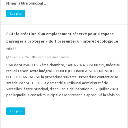
stationnement
Nîmes, à titre principal …
ouverte
au
Lire plus
public”
au
sens
de
la
rubrique
PLU : la création d’un emplacement réservé pour « espace
41
du
paysager à protéger » doit présenter un intérêt écologique
tableau
annexé
réel !
à
l’article
sur
19 août 2024
Commentaires fermés
R.
PLU
122-
:
CAA de VERSAILLES, 2ème chambre, 14/03/2024, 22VE00715, Inédit au
2
la
du
recueil Lebon Texte intégral RÉPUBLIQUE FRANCAISE AU NOM DU
création
Code
d’un
PEUPLE FRANCAIS Vu la procédure suivante : Procédure contentieuse
de
emplacement
l’environnement
antérieure : M. B… A… a demandé au tribunal administratif de
réservé
pour
Versailles, à titre principal, d’annuler la délibération du 20 juillet 2020
« espace
paysager
par laquelle le conseil municipal de Montesson a approuvé la révision
à
…
protéger »
doit
présenter
Lire plus
un
intérêt
écologique
réel
!