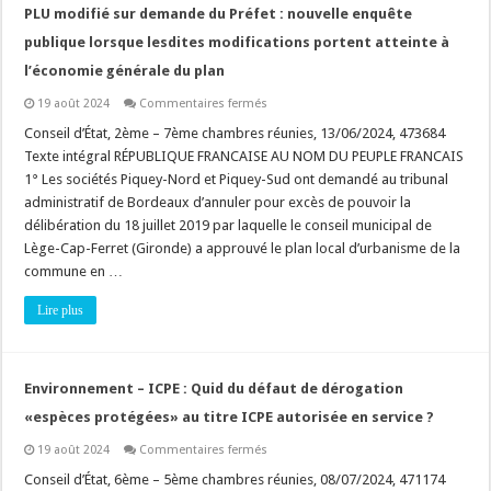
PLU modifié sur demande du Préfet : nouvelle enquête
publique lorsque lesdites modifications portent atteinte à
l’économie générale du plan
sur
19 août 2024
Commentaires fermés
PLU
modifié
Conseil d’État, 2ème – 7ème chambres réunies, 13/06/2024, 473684
sur
Texte intégral RÉPUBLIQUE FRANCAISE AU NOM DU PEUPLE FRANCAIS
demande
du
1° Les sociétés Piquey-Nord et Piquey-Sud ont demandé au tribunal
Préfet
administratif de Bordeaux d’annuler pour excès de pouvoir la
:
nouvelle
délibération du 18 juillet 2019 par laquelle le conseil municipal de
enquête
publique
Lège-Cap-Ferret (Gironde) a approuvé le plan local d’urbanisme de la
lorsque
commune en …
lesdites
modifications
portent
Lire plus
atteinte
à
l’économie
générale
du
Environnement – ICPE : Quid du défaut de dérogation
plan
«espèces protégées» au titre ICPE autorisée en service ?
sur
19 août 2024
Commentaires fermés
Environnement
–
Conseil d’État, 6ème – 5ème chambres réunies, 08/07/2024, 471174