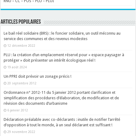
RNU – CC – POS – PLU – PLUI
ARTICLES POPULAIRES
Le bail réel solidaire (BRS) : le foncier solidaire, un outil méconnu au
service des communes et des revenus modestes
12 décembre 2022
PLU : la création d’un emplacement réservé pour « espace paysager à
protéger » doit présenter un intérêt écologique réel !
19 août 2024
Un PPRI doit prévoir un zonage précis !
20 septembre 2012
Ordonnance n° 2012-11 du 5 janvier 2012 portant clarification et
simplification des procédures d’élaboration, de modification et de
révision des documents d’urbanisme
6 janvier 2012
Déclaration préalable avec co-déclarants : inutile de notifier l’arrêté
d’opposition à tout le monde, à un seul déclarant est suffisant !
29 novembre 2022