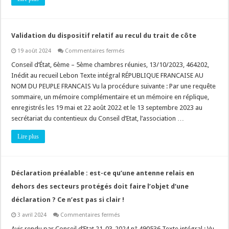
Validation du dispositif relatif au recul du trait de côte
sur
19 août 2024
Commentaires fermés
Validation
du
Conseil d’État, 6ème – 5ème chambres réunies, 13/10/2023, 464202,
dispositif
Inédit au recueil Lebon Texte intégral RÉPUBLIQUE FRANCAISE AU
relatif
au
NOM DU PEUPLE FRANCAIS Vu la procédure suivante : Par une requête
recul
sommaire, un mémoire complémentaire et un mémoire en réplique,
du
trait
enregistrés les 19 mai et 22 août 2022 et le 13 septembre 2023 au
de
côte
secrétariat du contentieux du Conseil d’Etat, l’association …
Lire plus
Déclaration préalable : est-ce qu’une antenne relais en
dehors des secteurs protégés doit faire l’objet d’une
déclaration ? Ce n’est pas si clair !
sur
3 avril 2024
Commentaires fermés
Déclaration
préalable
Avis rendu par Conseil d’Etat 21-03-2024 n° 490536 Texte intégral : Vu