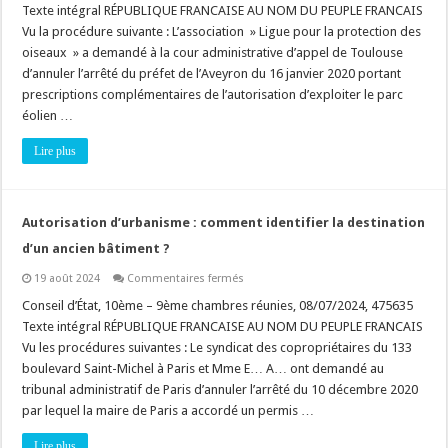
ICPE
Texte intégral RÉPUBLIQUE FRANCAISE AU NOM DU PEUPLE FRANCAIS
:
Quid
Vu la procédure suivante : L’association » Ligue pour la protection des
du
oiseaux » a demandé à la cour administrative d’appel de Toulouse
défaut
de
d’annuler l’arrêté du préfet de l’Aveyron du 16 janvier 2020 portant
dérogation
«espèces
prescriptions complémentaires de l’autorisation d’exploiter le parc
protégées»
éolien …
au
titre
ICPE
Lire plus
autorisée
en
service
?
Autorisation d’urbanisme : comment identifier la destination
d’un ancien bâtiment ?
sur
19 août 2024
Commentaires fermés
Autorisation
d’urbanisme
Conseil d’État, 10ème – 9ème chambres réunies, 08/07/2024, 475635
:
Texte intégral RÉPUBLIQUE FRANCAISE AU NOM DU PEUPLE FRANCAIS
comment
identifier
Vu les procédures suivantes : Le syndicat des copropriétaires du 133
la
boulevard Saint-Michel à Paris et Mme E… A… ont demandé au
destination
d’un
tribunal administratif de Paris d’annuler l’arrêté du 10 décembre 2020
ancien
bâtiment
par lequel la maire de Paris a accordé un permis …
?
Lire plus