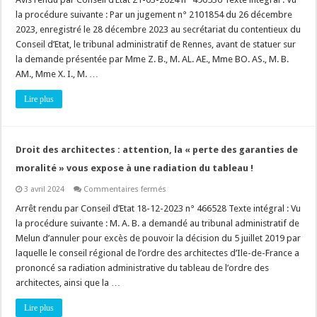
:
la procédure suivante : Par un jugement n° 2101854 du 26 décembre
est-
ce
2023, enregistré le 28 décembre 2023 au secrétariat du contentieux du
qu’une
Conseil d’Etat, le tribunal administratif de Rennes, avant de statuer sur
antenne
relais
la demande présentée par Mme Z. B., M. AL. AE., Mme BO. AS., M. B.
en
dehors
AM., Mme X. I., M. …
des
secteurs
Lire plus
protégés
doit
faire
l’objet
d’une
déclaration
Droit des architectes : attention, la « perte des garanties de
?
Ce
moralité » vous expose à une radiation du tableau !
n’est
pas
sur
3 avril 2024
Commentaires fermés
si
Droit
clair
des
Arrêt rendu par Conseil d’Etat 18-12-2023 n° 466528 Texte intégral : Vu
!
architectes
la procédure suivante : M. A. B. a demandé au tribunal administratif de
:
attention,
Melun d’annuler pour excès de pouvoir la décision du 5 juillet 2019 par
la
laquelle le conseil régional de l’ordre des architectes d’Ile-de-France a
« perte
des
prononcé sa radiation administrative du tableau de l’ordre des
garanties
de
architectes, ainsi que la …
moralité »
vous
Lire plus
expose