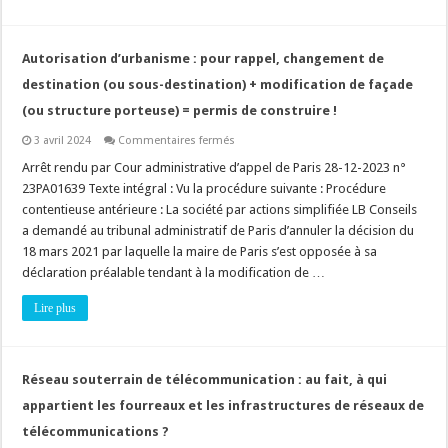
à
une
radiation
du
tableau
Autorisation d’urbanisme : pour rappel, changement de
!
destination (ou sous-destination) + modification de façade
(ou structure porteuse) = permis de construire !
sur
3 avril 2024
Commentaires fermés
Autorisation
d’urbanisme
Arrêt rendu par Cour administrative d’appel de Paris 28-12-2023 n°
:
23PA01639 Texte intégral : Vu la procédure suivante : Procédure
pour
rappel,
contentieuse antérieure : La société par actions simplifiée LB Conseils
changement
a demandé au tribunal administratif de Paris d’annuler la décision du
de
destination
18 mars 2021 par laquelle la maire de Paris s’est opposée à sa
(ou
sous-
déclaration préalable tendant à la modification de …
destination)
+
Lire plus
modification
de
façade
(ou
structure
porteuse)
Réseau souterrain de télécommunication : au fait, à qui
=
permis
appartient les fourreaux et les infrastructures de réseaux de
de
construire
télécommunications ?
!