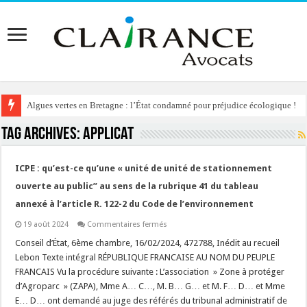
Algues vertes en Bretagne : l’État condamné pour préjudice écologique !
Tag Archives:
applicat
ICPE : qu’est-ce qu’une « unité de unité de stationnement
ouverte au public” au sens de la rubrique 41 du tableau
annexé à l’article R. 122-2 du Code de l’environnement
sur
19 août 2024
Commentaires fermés
ICPE
:
Conseil d’État, 6ème chambre, 16/02/2024, 472788, Inédit au recueil
qu’est-
Lebon Texte intégral RÉPUBLIQUE FRANCAISE AU NOM DU PEUPLE
ce
qu’une
FRANCAIS Vu la procédure suivante : L’association » Zone à protéger
« unité
d’Agroparc » (ZAPA), Mme A… C…, M. B… G… et M. F… D… et Mme
de
unité
E… D… ont demandé au juge des référés du tribunal administratif de
de