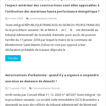
du
premier
l’aspect extérieur des constructions sont elles opposables à
avis
défavorable
l’utilisation des matériaux haute performance énergétique ?
et
des
sur
4 mars 2024
Commentaires fermés
observations
Plan
du
Local
Texte intégral RÉPUBLIQUE FRANCAISE AU NOM DU PEUPLE FRANCAIS
pétitionnaire
d’Urbanisme
?
Vu la procédure suivante : M. et Mme A… et C… B… ont demandé au
(PLU)
:
tribunal administratif de Grenoble d’annuler pour excès de pouvoir
les
l’arrêté du 17 janvier 2018 par lequel le maire de la commune de
dispositions
relatives
Montbonnot-Saint-Martin (Isère) ne s’est pas opposé à leur
à
l’aspect
déclaration préalable de travaux déposée le …
extérieur
des
Lire plus
constructions
sont
elles
opposables
à
l’utilisation
Autorisations d’urbanisme : quand il y a urgence à suspendre
des
matériaux
une mise en demeure de démolir !
haute
performance
sur
11 janvier 2024
Commentaires fermés
énergétique
Autorisations
?
d’urbanisme
Arrêt rendu par Conseil d’Etat 11-12-2023 n° 407207 Texte intégral : Vu
:
la procédure suivante : La société civile immobilière (SCI) Brunetière a
quand
il
demandé au juge des référés du tribunal administratif de Montreuil,