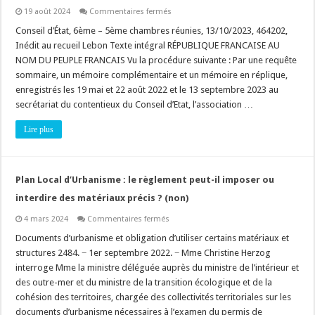
sur
19 août 2024
Commentaires fermés
Validation
du
Conseil d’État, 6ème – 5ème chambres réunies, 13/10/2023, 464202,
dispositif
Inédit au recueil Lebon Texte intégral RÉPUBLIQUE FRANCAISE AU
relatif
au
NOM DU PEUPLE FRANCAIS Vu la procédure suivante : Par une requête
recul
sommaire, un mémoire complémentaire et un mémoire en réplique,
du
trait
enregistrés les 19 mai et 22 août 2022 et le 13 septembre 2023 au
de
côte
secrétariat du contentieux du Conseil d’Etat, l’association …
Lire plus
Plan Local d’Urbanisme : le règlement peut-il imposer ou
interdire des matériaux précis ? (non)
sur
4 mars 2024
Commentaires fermés
Plan
Local
Documents d’urbanisme et obligation d’utiliser certains matériaux et
d’Urbanisme
structures 2484. − 1er septembre 2022. − Mme Christine Herzog
:
le
interroge Mme la ministre déléguée auprès du ministre de l’intérieur et
règlement
des outre-mer et du ministre de la transition écologique et de la
peut-
il
cohésion des territoires, chargée des collectivités territoriales sur les
imposer
ou
documents d’urbanisme nécessaires à l’examen du permis de