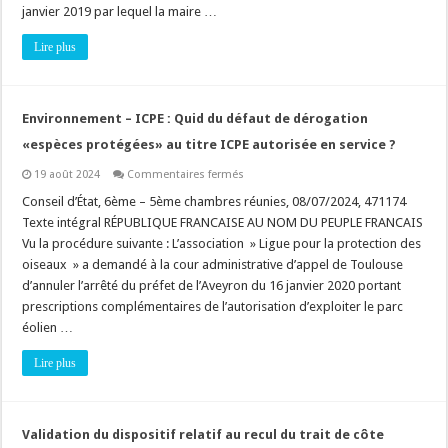
règles
janvier 2019 par lequel la maire …
d’implantation
en
Lire plus
limite
séparative
et
les
« conditions
d’éclairement
Environnement – ICPE : Quid du défaut de dérogation
de
l’immeuble
«espèces protégées» au titre ICPE autorisée en service ?
voisin »
!
sur
19 août 2024
Commentaires fermés
Environnement
–
Conseil d’État, 6ème – 5ème chambres réunies, 08/07/2024, 471174
ICPE
Texte intégral RÉPUBLIQUE FRANCAISE AU NOM DU PEUPLE FRANCAIS
:
Quid
Vu la procédure suivante : L’association » Ligue pour la protection des
du
oiseaux » a demandé à la cour administrative d’appel de Toulouse
défaut
de
d’annuler l’arrêté du préfet de l’Aveyron du 16 janvier 2020 portant
dérogation
«espèces
prescriptions complémentaires de l’autorisation d’exploiter le parc
protégées»
éolien …
au
titre
ICPE
Lire plus
autorisée
en
service
?
Validation du dispositif relatif au recul du trait de côte