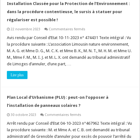
Installation Classée pour la Protection de l’Environnement :
dans la procédure contentieuse, le sursis à statuer pour
régulariser est possible !
sur
22 novembre 2023
Commentaires fermés
Installation
Classée
Avis rendu par Conseil d’Etat 10-11-2023 n° 474431 Texte intégral : Vu
pour
la procédure suivante : L’association Limousin nature environnement,
la
Protection
M. A. G. et Mme D. G., M. C. K. et Mme B. K., M. N. T., M. H. M. et Mme U.
de
M., Mme F. M., M. I. J. et M. L. X. ont demandé au tribunal administratif
l’Environnement
:
de Limoges d’annuler, d’une part, …
dans
la
procédure
Lire plus
contentieuse,
le
sursis
à
statuer
Plan Local d’Urbanisme (PLU) : peut-on l’opposer à
pour
régulariser
l’installation de panneaux solaires ?
est
possible
!
sur
30 octobre 2023
Commentaires fermés
Plan
Local
Arrêt rendu par Conseil d’Etat 04-10-2023 n°467962 Texte intégral : Vu
d’Urbanisme
la procédure suivante : M. et Mme A. et C. B. ont demandé au tribunal
(PLU)
:
administratif de Grenoble d’annuler pour excès de pouvoir l’arrêté du
peut-