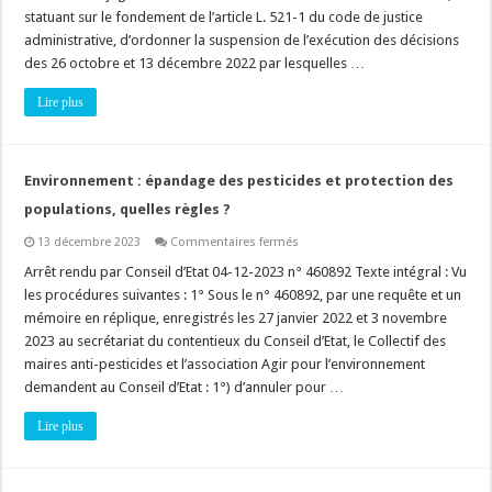
y
statuant sur le fondement de l’article L. 521-1 du code de justice
a
urgence
administrative, d’ordonner la suspension de l’exécution des décisions
à
suspendre
des 26 octobre et 13 décembre 2022 par lesquelles …
une
mise
Lire plus
en
demeure
de
démolir
!
Environnement : épandage des pesticides et protection des
populations, quelles règles ?
sur
13 décembre 2023
Commentaires fermés
Environnement
:
Arrêt rendu par Conseil d’Etat 04-12-2023 n° 460892 Texte intégral : Vu
épandage
les procédures suivantes : 1° Sous le n° 460892, par une requête et un
des
pesticides
mémoire en réplique, enregistrés les 27 janvier 2022 et 3 novembre
et
2023 au secrétariat du contentieux du Conseil d’Etat, le Collectif des
protection
des
maires anti-pesticides et l’association Agir pour l’environnement
populations,
quelles
demandent au Conseil d’Etat : 1°) d’annuler pour …
règles
?
Lire plus