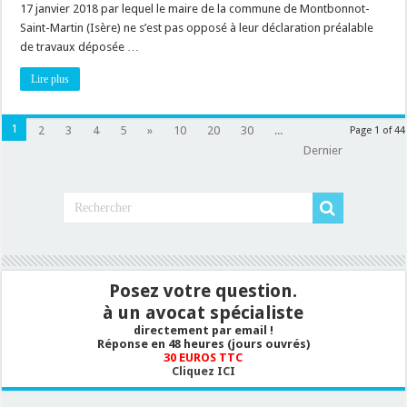
17 janvier 2018 par lequel le maire de la commune de Montbonnot-
on
l’opposer
Saint-Martin (Isère) ne s’est pas opposé à leur déclaration préalable
à
l’installation
de travaux déposée …
de
panneaux
Lire plus
solaires
?
1
2
3
4
5
»
10
20
30
...
Page 1 of 44
Dernier
Posez votre question.
à un avocat spécialiste
directement par email !
Réponse en 48 heures (jours ouvrés)
30 EUROS TTC
Cliquez ICI