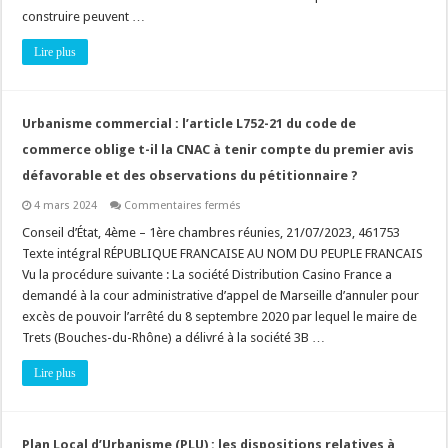
interdire
construire peuvent …
des
matériaux
précis
Lire plus
?
(non)
Urbanisme commercial : l’article L752-21 du code de
commerce oblige t-il la CNAC à tenir compte du premier avis
défavorable et des observations du pétitionnaire ?
sur
4 mars 2024
Commentaires fermés
Urbanisme
commercial
Conseil d’État, 4ème – 1ère chambres réunies, 21/07/2023, 461753
:
Texte intégral RÉPUBLIQUE FRANCAISE AU NOM DU PEUPLE FRANCAIS
l’article
L752-
Vu la procédure suivante : La société Distribution Casino France a
21
demandé à la cour administrative d’appel de Marseille d’annuler pour
du
code
excès de pouvoir l’arrêté du 8 septembre 2020 par lequel le maire de
de
commerce
Trets (Bouches-du-Rhône) a délivré à la société 3B …
oblige
t-
Lire plus
il
la
CNAC
à
tenir
compte
Plan Local d’Urbanisme (PLU) : les dispositions relatives à