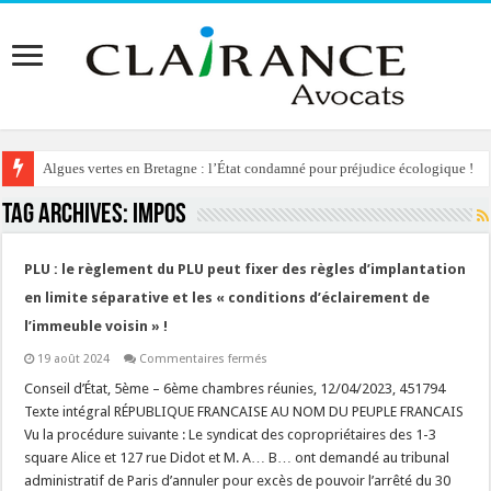
Algues vertes en Bretagne : l’État condamné pour préjudice écologique !
Tag Archives:
impos
PLU : le règlement du PLU peut fixer des règles d’implantation
en limite séparative et les « conditions d’éclairement de
l’immeuble voisin » !
sur
19 août 2024
Commentaires fermés
PLU
:
Conseil d’État, 5ème – 6ème chambres réunies, 12/04/2023, 451794
le
Texte intégral RÉPUBLIQUE FRANCAISE AU NOM DU PEUPLE FRANCAIS
règlement
du
Vu la procédure suivante : Le syndicat des copropriétaires des 1-3
PLU
square Alice et 127 rue Didot et M. A… B… ont demandé au tribunal
peut
fixer
administratif de Paris d’annuler pour excès de pouvoir l’arrêté du 30
des