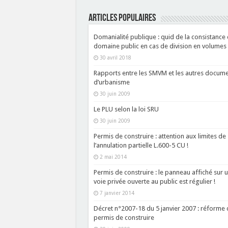
ARTICLES POPULAIRES
Domanialité publique : quid de la consistance
domaine public en cas de division en volumes 
30 avril 2018
Rapports entre les SMVM et les autres docum
d’urbanisme
30 juin 2009
Le PLU selon la loi SRU
30 juin 2009
Permis de construire : attention aux limites de
l’annulation partielle L.600-5 CU !
2 mai 2014
Permis de construire : le panneau affiché sur 
voie privée ouverte au public est régulier !
7 janvier 2014
Décret n°2007-18 du 5 janvier 2007 : réforme 
permis de construire