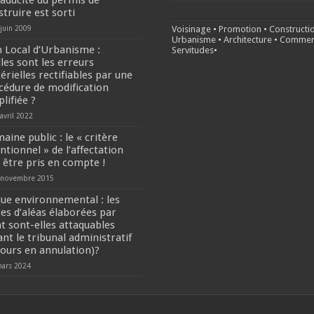
caducité du permis de
truire est sorti
 juin 2009
Voisinage
•
Promotion
•
Constructi
Urbanisme
•
Architecture
•
Commer
n Local d’Urbanisme :
Servitudes
•
lles sont les erreurs
érielles rectifiables par une
cédure de modification
lifiée ?
avril 2022
aine public : le « critère
ntionnel » de l’affectation
t être pris en compte !
 novembre 2015
que environnemental : les
tes d’aléas élaborées par
at sont-elles attaquables
ant le tribunal administratif
cours en annulation)?
mars 2024