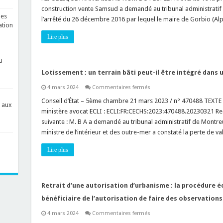
maire
le
construction vente Samsud a demandé au tribunal administratif
ne
projet
nes
sont
l’arrêté du 26 décembre 2016 par lequel le maire de Gorbio (Alp
en
pas
ation
cours
les
d’instruction
mêmes
Lire plus
du
!
permis
de
construire
u
est-
il
Lotissement : un terrain bâti peut-il être intégré dans 
possible
?
sur
4 mars 2024
Commentaires fermés
Lotissement
:
Conseil d’État – 5ème chambre 21 mars 2023 / n° 470488 TEXTE
s aux
un
ministère avocat ECLI : ECLI:FR:CECHS:2023:470488.20230321 Re
terrain
bâti
suivante : M. B A a demandé au tribunal administratif de Montreui
peut-
ministre de l’intérieur et des outre-mer a constaté la perte de v
il
être
intégré
Lire plus
dans
un
lotissement
?
Retrait d’une autorisation d’urbanisme : la procédure é
bénéficiaire de l’autorisation de faire des observations
sur
4 mars 2024
Commentaires fermés
Retrait