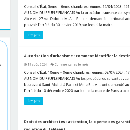
PLU
:
Conseil d’État, 5ème – 6ème chambres réunies, 12/04/2023, 45
le
AU NOM DU PEUPLE FRANCAIS Vu la procédure suivante : Le synd
règlement
du
Alice et 127 rue Didot et M. A… B… ont demandé au tribunal adm
PLU
pouvoir l’arrêté du 30 janvier 2019 par lequel la maire …
peut
fixer
des
Lire plus
règles
d’implantation
en
limite
séparative
et
Autorisation d’urbanisme : comment identifier la desti
les
« conditions
sur
19 août 2024
Commentaires fermés
e
d’éclairement
Autorisation
de
d’urbanisme
Conseil d’État, 10ème – 9ème chambres réunies, 08/07/2024, 
l’immeuble
:
voisin »
AU NOM DU PEUPLE FRANCAIS Vu les procédures suivantes : Le s
comment
!
identifier
boulevard Saint-Michel à Paris et Mme E… A… ont demandé au tr
la
l’arrêté du 10 décembre 2020 par lequel la maire de Paris a ac
destination
d’un
ancien
Lire plus
bâtiment
?
Droit des architectes : attention, la « perte des garant
radiation du tableau !