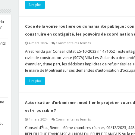
de
Lire plus
construire
en
cours
d’instruction,
explications
 du
par
Code de la voirie routière ou domanialité publique : con
?
le
Conseil
construire en contiguïté, les pouvoirs de coordination 
d’Etat
!
sur
ents
4 mars 2024
Commentaires fermés
Code
de
Arrêt rendu par Conseil d’Etat 25-10-2023 n° 471052 Texte intégra
la
civile de construction-vente (SCCV) Villa Les Guilands a demandé
voirie
routière
d’annuler, d’une part, les décisions implicites de refus nées les 1
ou
le maire de Montreuil sur ses demandes d’autorisation d’occup
domanialité
publique
:
Lire plus
construire
sur
la
voie
publique
ou
une
Autorisation d’urbanisme : modifier le projet en cours 
construire
en
est-il possible ?
contiguïté,
les
sur
4 mars 2024
Commentaires fermés
pouvoirs
Autorisation
du
de
d’urbanisme
Conseil d’État, 5ème – 6ème chambres réunies, 01/12/2023, 4489
coordination
:
du
RÉPUBLIQUE FRANCAISE AU NOM DU PEUPLE FRANCAIS Vu la procéd
modifier