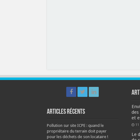
ART
Env
Articles récents
des
et 
11 
Pollution sur site ICPE : quand le
propriétaire du terrain doit payer
Le 
pour les déchets de son locataire !