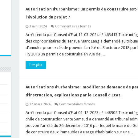
modification
de
façade
Autorisation d’urbanisme : un permis de construire est-i
(ou
structure
l’évolution du projet ?
porteuse)
=
sur
3 avril 2024
Commentaires fermés
permis
Autorisation
de
d’urbanisme
Arrêt rendu par Conseil d’Etat 11-03-2024 n° 463413 Texte intégr
construire
:
!
des copropriétaires du 1er rue Marx Lang a demandé au tribuna
un
permis
d’annuler pour excès de pouvoir l’arrêté du 3 octobre 2018 par 
de
Fly 2018 un permis de construire en vue de …
construire
est-
il
Lire plus
régularisable
en
fonction
de
l’évolution
du
Autorisations d’urbanisme : modifier sa demande de per
projet
?
d’instruction, explications par le Conseil d’Etat !
sur
12 mars 2024
Commentaires fermés
Autorisations
d’urbanisme
Arrêt rendu par Conseil d’Etat 01-12-2023 n° 448905 Texte intégra
:
civile de construction vente Samsud a demandé au tribunal admi
modifier
sa
pouvoir l’arrêté du 26 décembre 2016 par lequel le maire de Gor
demande
de construire deux immeubles à usage d’habitation sur une …
de
permis