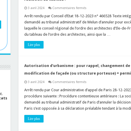
sur
3 avril 2024
Commentaires fermés
Droit
des
Arrêt rendu par Conseil d’Etat 18-12-2023 n° 466528 Texte intégra
architectes
demandé au tribunal administratif de Melun d’annuler pour excès
:
attention,
laquelle le conseil régional de l’ordre des architectes d’Ile-de-
la
du tableau de l’ordre des architectes, ainsi que la …
« perte
des
garanties
Lire plus
de
moralité »
vous
expose
à
une
Autorisation d’urbanisme : pour rappel, changement de 
radiation
du
modification de façade (ou structure porteuse) = permis
tableau
!
sur
3 avril 2024
Commentaires fermés
Autorisation
d’urbanisme
Arrêt rendu par Cour administrative d’appel de Paris 28-12-2023
:
t.
procédure suivante : Procédure contentieuse antérieure : La soci
pour
cats
rappel,
demandé au tribunal administratif de Paris d’annuler la décisio
changement
Paris s’est opposée à sa déclaration préalable tendant à la mod
de
destination
(ou
Lire plus
sous-
destination)
+