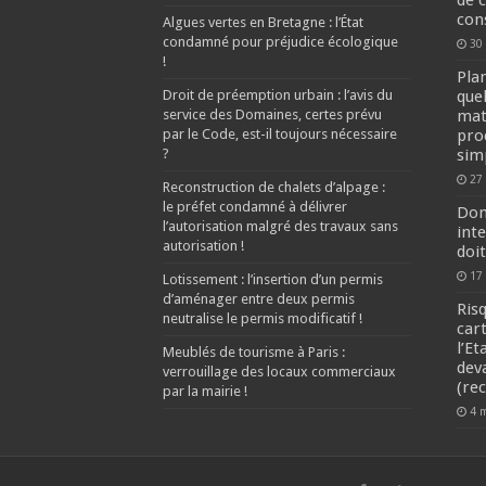
de 
cons
Algues vertes en Bretagne : l’État
condamné pour préjudice écologique
30
!
Pla
Droit de préemption urbain : l’avis du
que
service des Domaines, certes prévu
mat
par le Code, est-il toujours nécessaire
pro
?
simp
27 
Reconstruction de chalets d’alpage :
le préfet condamné à délivrer
Dom
l’autorisation malgré des travaux sans
inte
autorisation !
doi
17
Lotissement : l’insertion d’un permis
d’aménager entre deux permis
Ris
neutralise le permis modificatif !
car
l’Et
Meublés de tourisme à Paris :
dev
verrouillage des locaux commerciaux
(re
par la mairie !
4 