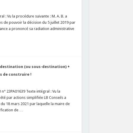
l : Vu la procédure suivante : M. A. B. a
 de pouvoir la décision du 5 juillet 2019 par
France a prononcé sa radiation administrative
destination (ou sous-destination) +
 de construire !
 n° 23PA01639 Texte intégral : Vu la
été par actions simplifiée LB Conseils a
n du 18 mars 2021 par laquelle la maire de
ification de …