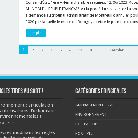
d’une
Conseil d’État, 1ère – 4ème chambres réunies, 12/06/2023, 46
autorisation
AU NOM DU PEUPLE FRANCAIS Vu la procédure suivante : La soc
d’urbanisme
:
a demandé au tribunal administratif de Montreuil d’annuler pou
la
2020 par laquelle le maire de Bobigny a retiré le permis de con
procédure
écrite
contradictoire
Lire plus
permet-
elle
au
bénéficiaire
1
2
3
4
5
»
10
20
de
...
Dernier
l’autorisation
de
faire
des
observations
orales
?
ICLES TIRES AU SORT !
CATÉGORIES PRINCIPALES
ironnement : articulation
AMENAGEMENT – ZAC
 autorisations d’urbanisme
ENVIRONNEMENT
environnementales !
avril 2016
PC – PA – DP
décret modifiant les règles
POS – PLU