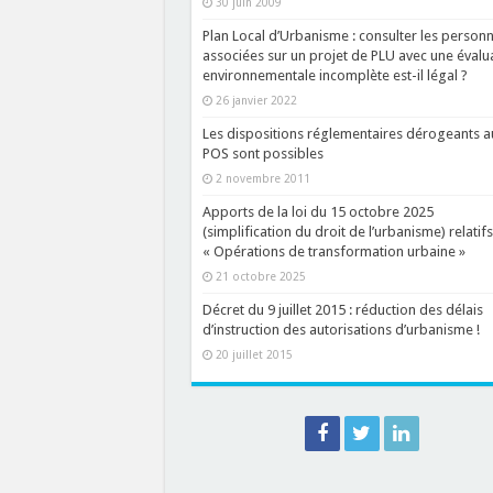
30 juin 2009
Plan Local d’Urbanisme : consulter les person
associées sur un projet de PLU avec une évalu
environnementale incomplète est-il légal ?
26 janvier 2022
Les dispositions réglementaires dérogeants a
POS sont possibles
2 novembre 2011
Apports de la loi du 15 octobre 2025
(simplification du droit de l’urbanisme) relatif
« Opérations de transformation urbaine »
21 octobre 2025
Décret du 9 juillet 2015 : réduction des délais
d’instruction des autorisations d’urbanisme !
20 juillet 2015