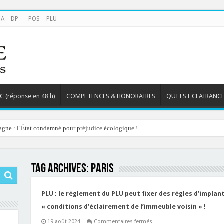
PA – DP
POS – PLU
TC (réponse en 48 h)
COMPETENCES & HONORAIRES
QUI EST CLAIRANCE
agne : l’État condamné pour préjudice écologique !
Tag Archives:
paris
PLU : le règlement du PLU peut fixer des règles d’implan
« conditions d’éclairement de l’immeuble voisin » !
sur
19 août 2024
Commentaires fermés