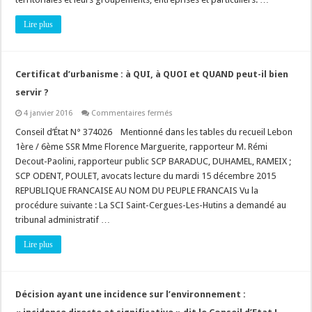
Lire plus
Certificat d’urbanisme : à QUI, à QUOI et QUAND peut-il bien
servir ?
sur
4 janvier 2016
Commentaires fermés
Certificat
d’urbanisme
Conseil d’État N° 374026 Mentionné dans les tables du recueil Lebon
:
1ère / 6ème SSR Mme Florence Marguerite, rapporteur M. Rémi
à
QUI,
Decout-Paolini, rapporteur public SCP BARADUC, DUHAMEL, RAMEIX ;
à
SCP ODENT, POULET, avocats lecture du mardi 15 décembre 2015
QUOI
et
REPUBLIQUE FRANCAISE AU NOM DU PEUPLE FRANCAIS Vu la
QUAND
peut-
procédure suivante : La SCI Saint-Cergues-Les-Hutins a demandé au
il
tribunal administratif …
bien
servir
?
Lire plus
Décision ayant une incidence sur l’environnement :