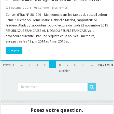
« incidence directe et significative » dit le Conseil d’Etat !
sur
8 décembre 2015
Commentaires fermés
Décision
ayant
Conseil d’État N° 381249 Mentionné dans les tables du recueil Lebon
une
9ème / 10ème SSR Mme Marie-Gabrielle Merloz, rapporteur M.
incidence
sur
Frédéric Aladjidi, rapporteur public lecture du lundi 23 novembre 2015
l’environnement
REPUBLIQUE FRANCAISE AU NOM DU PEUPLE FRANCAIS Vu la
:
« incidence
procédure suivante : Par une requête et un nouveau mémoire,
directe
et
enregistrés les 13 juin 2014 et 4 mai 2015 au …
significative »
dit
Lire plus
le
Conseil
d’Etat
!
5
Premier
...
«
3
4
6
7
»
10
...
Page 5 of 13
Dernier
Posez votre question.