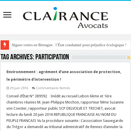
Algues vertes en Bretagne : l’État condamné pour préjudice écologique !
Tag Archives:
participation
Environnement : agrément d’une association de protection,
le périmètre d’intervention !
sur
29 juin 2016
Commentaires fermés
Environnement
:
Conseil d’État N° 389592 Inédit au recueil Lebon 6ème et 1ère
agrément
chambres réunies M. Jean-Philippe Mochon, rapporteur Mme Suzanne
d’une
association
von Coester, rapporteur public SCP DELVOLVE ET TRICHET, avocat
de
lecture du lundi 20 juin 2016 REPUBLIQUE FRANCAISE AU NOM DU
protection,
le
PEUPLE FRANCAIS Vu la procédure suivante : L’association Sauvegarde
périmètre
d’intervention
du Trégor a demandé au tribunal administratif de Rennes d’annuler la
!