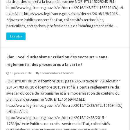
du droit des sols et à la fiscalité associée NOR: ETLL1522924D ELI:
ans,
prolongeable
http://www.legifrance.gouv.fr/eli/decret/2016/1/5/ETLL1522924D/jo/t
1
an,
exte Alias: http://www.legifrance.gouv.fr/eli/decret/2016/1/5/2016-
re-
6/jo/texte Publics concernés : Etat, collectivités territoriales,
prolongeable
1
particuliers, entreprises, professionnels de l’aménagement et de …
an
!
Lire plus
Plan Local d’Urbanisme : création des secteurs « sans
réglement », des procédures à la carte !
sur
18 janvier 2016
Commentaires fermés
Plan
Local
JORF n°0301 du 29 décembre 2015 page 24530 texte n° 78 Décret n°
d’Urbanisme
2015-1783 du 28 décembre 2015 relatif à la partie réglementaire du
:
création
livre Ier du code de l’urbanisme et à la modernisation du contenu du
des
plan local d’urbanisme NOR: ETLL1516944D ELI:
secteurs
« sans
http://www.legifrance.gouv.fr/eli/decret/2015/12/28/ETLL1516944D/j
réglement »,
des
o/texte Alias:
procédures
http://www.legifrance.gouv.fr/eli/decret/2015/12/28/2015-
à
la
1783/jo/texte Publics concernés : services de l’Etat, collectivités
carte
territoriales et leurs groupements, entreprises et particuliers. …
!