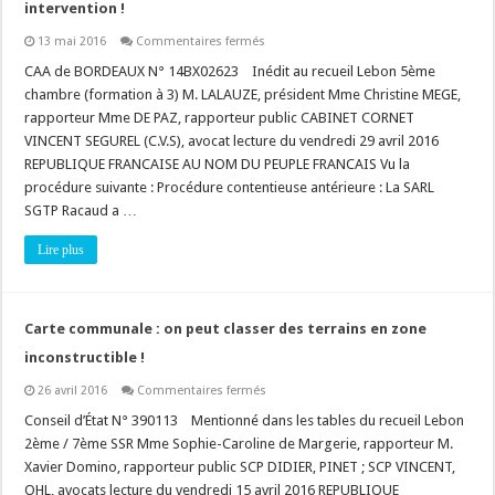
intervention !
sur
13 mai 2016
Commentaires fermés
Environnement
et
CAA de BORDEAUX N° 14BX02623 Inédit au recueil Lebon 5ème
pollution
chambre (formation à 3) M. LALAUZE, président Mme Christine MEGE,
:
le
rapporteur Mme DE PAZ, rapporteur public CABINET CORNET
SDIS
VINCENT SEGUREL (C.V.S), avocat lecture du vendredi 29 avril 2016
peut
faire
REPUBLIQUE FRANCAISE AU NOM DU PEUPLE FRANCAIS Vu la
payer
son
procédure suivante : Procédure contentieuse antérieure : La SARL
intervention
SGTP Racaud a …
!
Lire plus
Carte communale : on peut classer des terrains en zone
inconstructible !
sur
26 avril 2016
Commentaires fermés
Carte
communale
Conseil d’État N° 390113 Mentionné dans les tables du recueil Lebon
:
2ème / 7ème SSR Mme Sophie-Caroline de Margerie, rapporteur M.
on
peut
Xavier Domino, rapporteur public SCP DIDIER, PINET ; SCP VINCENT,
classer
OHL, avocats lecture du vendredi 15 avril 2016 REPUBLIQUE
des