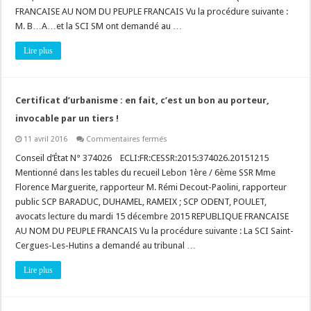
terrains
FRANCAISE AU NOM DU PEUPLE FRANCAIS Vu la procédure suivante :
en
zone
M. B…A…et la SCI SM ont demandé au …
inconstructible
!
Lire plus
Certificat d’urbanisme : en fait, c’est un bon au porteur,
invocable par un tiers !
sur
11 avril 2016
Commentaires fermés
Certificat
d’urbanisme
Conseil d’État N° 374026 ECLI:FR:CESSR:2015:374026.20151215
:
Mentionné dans les tables du recueil Lebon 1ère / 6ème SSR Mme
en
fait,
Florence Marguerite, rapporteur M. Rémi Decout-Paolini, rapporteur
c’est
public SCP BARADUC, DUHAMEL, RAMEIX ; SCP ODENT, POULET,
un
bon
avocats lecture du mardi 15 décembre 2015 REPUBLIQUE FRANCAISE
au
porteur,
AU NOM DU PEUPLE FRANCAIS Vu la procédure suivante : La SCI Saint-
invocable
Cergues-Les-Hutins a demandé au tribunal …
par
un
tiers
Lire plus
!