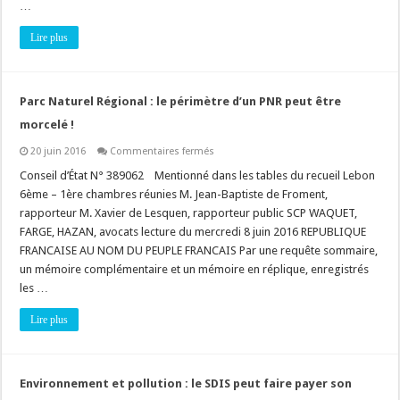
…
Lire plus
Parc Naturel Régional : le périmètre d’un PNR peut être
morcelé !
sur
20 juin 2016
Commentaires fermés
Parc
Naturel
Conseil d’État N° 389062 Mentionné dans les tables du recueil Lebon
Régional
6ème – 1ère chambres réunies M. Jean-Baptiste de Froment,
:
le
rapporteur M. Xavier de Lesquen, rapporteur public SCP WAQUET,
périmètre
FARGE, HAZAN, avocats lecture du mercredi 8 juin 2016 REPUBLIQUE
d’un
PNR
FRANCAISE AU NOM DU PEUPLE FRANCAIS Par une requête sommaire,
peut
être
un mémoire complémentaire et un mémoire en réplique, enregistrés
morcelé
les …
!
Lire plus
Environnement et pollution : le SDIS peut faire payer son