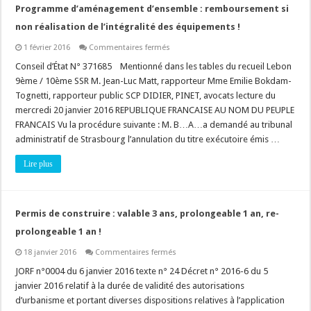
Programme d’aménagement d’ensemble : remboursement si
non réalisation de l’intégralité des équipements !
sur
1 février 2016
Commentaires fermés
Programme
d’aménagement
Conseil d’État N° 371685 Mentionné dans les tables du recueil Lebon
d’ensemble
9ème / 10ème SSR M. Jean-Luc Matt, rapporteur Mme Emilie Bokdam-
:
remboursement
Tognetti, rapporteur public SCP DIDIER, PINET, avocats lecture du
si
mercredi 20 janvier 2016 REPUBLIQUE FRANCAISE AU NOM DU PEUPLE
non
réalisation
FRANCAIS Vu la procédure suivante : M. B…A…a demandé au tribunal
de
l’intégralité
administratif de Strasbourg l’annulation du titre exécutoire émis …
des
équipements
Lire plus
!
Permis de construire : valable 3 ans, prolongeable 1 an, re-
prolongeable 1 an !
sur
18 janvier 2016
Commentaires fermés
Permis
de
JORF n°0004 du 6 janvier 2016 texte n° 24 Décret n° 2016-6 du 5
construire
janvier 2016 relatif à la durée de validité des autorisations
:
valable
d’urbanisme et portant diverses dispositions relatives à l’application
3