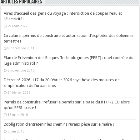
ARTICLES POPULAIRES
Aires d’accueil des gens du voyage : interdiction de couper l’eau et
l’électricité !
29 août 2022
Circulaire : permis de construire et autorisation d’exploiter des éoliennes
terrestres
9 décembre 2011
Plan de Prévention des Risques Technologiques (PPRT) : quel contrôle du
juge administratif ?
3 novembre 2016
Décret n° 2026-117 du 20 février 2026 : synthèse des mesures de
simplification de l’urbanisme.
24 février 2026
Permis de construire : refuser le permis sur la base du R111-2 CU alors
qu’un PPRI existe !
16 mars 2016
L’obligation d’entretenir les chemins ruraux pèse sur le maire !
3 juin 2013