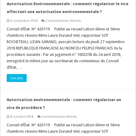
Autorisation Environnementale : comment régulariser le vice
affectant une autorisation environnementale ?
sur
6 novembre 2018
Commentaires fermés
Autorisation
Environnementale
Conseil d’État N° 420119 Publié au recueil Lebon 6ème et 5ème
:
chambres réunies Mme Laure Durand-Viel, rapporteur SCP
comment
régulariser
ROCHETEAU, UZAN-SARANO, avocats lecture du jeudi 27 septembre
le
2018 REPUBLIQUE FRANCAISE AU NOM DU PEUPLE FRANCAIS Vu la
vice
affectant
procédure suivante : Par un jugement n° 1602358 du 24 avril 2018,
une
autorisation
enregistré le même jour au secrétariat du contentieux du Conseil
environnementale
d’Etat, …
?
Lire plus
Autorisation environnementale : comment régulariser un
vice de procédure ?
sur
8 octobre 2018
Commentaires fermés
Autorisation
environnementale
Conseil d’État N° 420119 Publié au recueil Lebon 6ème et 5ème
:
chambres réunies Mme Laure Durand-Viel, rapporteur SCP
comment