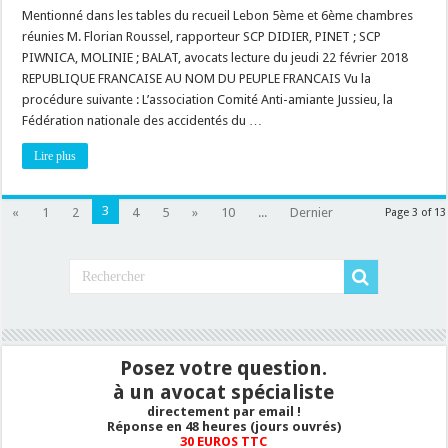
1
Mentionné dans les tables du recueil Lebon 5ème et 6ème chambres
du
Code
réunies M. Florian Roussel, rapporteur SCP DIDIER, PINET ; SCP
de
PIWNICA, MOLINIE ; BALAT, avocats lecture du jeudi 22 février 2018
l’urbanisme,
cadrage
REPUBLIQUE FRANCAISE AU NOM DU PEUPLE FRANCAIS Vu la
de
la
procédure suivante : L’association Comité Anti-amiante Jussieu, la
régularisation
Fédération nationale des accidentés du …
de
permis
en
Lire plus
cours
d’instance
3
«
1
2
4
5
»
10
...
Dernier
Page 3 of 13
Posez votre question.
à un avocat spécialiste
directement par email !
Réponse en 48 heures (jours ouvrés)
30 EUROS TTC