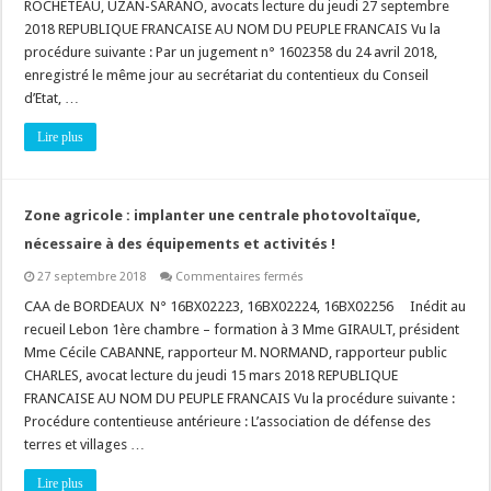
régulariser
ROCHETEAU, UZAN-SARANO, avocats lecture du jeudi 27 septembre
un
2018 REPUBLIQUE FRANCAISE AU NOM DU PEUPLE FRANCAIS Vu la
vice
de
procédure suivante : Par un jugement n° 1602358 du 24 avril 2018,
procédure
?
enregistré le même jour au secrétariat du contentieux du Conseil
d’Etat, …
Lire plus
Zone agricole : implanter une centrale photovoltaïque,
nécessaire à des équipements et activités !
sur
27 septembre 2018
Commentaires fermés
Zone
agricole
CAA de BORDEAUX N° 16BX02223, 16BX02224, 16BX02256 Inédit au
:
recueil Lebon 1ère chambre – formation à 3 Mme GIRAULT, président
implanter
une
Mme Cécile CABANNE, rapporteur M. NORMAND, rapporteur public
centrale
CHARLES, avocat lecture du jeudi 15 mars 2018 REPUBLIQUE
photovoltaïque,
nécessaire
FRANCAISE AU NOM DU PEUPLE FRANCAIS Vu la procédure suivante :
à
des
Procédure contentieuse antérieure : L’association de défense des
équipements
terres et villages …
et
activités
!
Lire plus