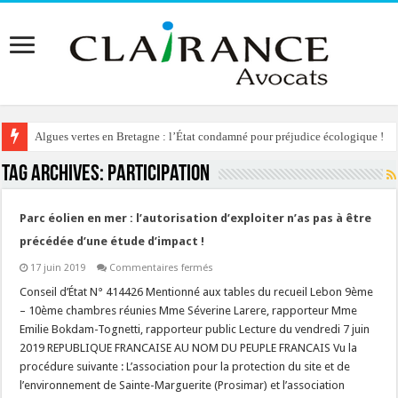
Algues vertes en Bretagne : l’État condamné pour préjudice écologique !
Tag Archives:
participation
Parc éolien en mer : l’autorisation d’exploiter n’as pas à être
précédée d’une étude d’impact !
sur
17 juin 2019
Commentaires fermés
Parc
éolien
Conseil d’État N° 414426 Mentionné aux tables du recueil Lebon 9ème
en
– 10ème chambres réunies Mme Séverine Larere, rapporteur Mme
mer
:
Emilie Bokdam-Tognetti, rapporteur public Lecture du vendredi 7 juin
l’autorisation
2019 REPUBLIQUE FRANCAISE AU NOM DU PEUPLE FRANCAIS Vu la
d’exploiter
n’as
procédure suivante : L’association pour la protection du site et de
pas
à
l’environnement de Sainte-Marguerite (Prosimar) et l’association
être