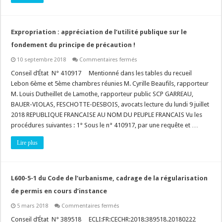
Expropriation : appréciation de l’utilité publique sur le
fondement du principe de précaution !
sur
10 septembre 2018
Commentaires fermés
Expropriation
:
Conseil d’État N° 410917 Mentionné dans les tables du recueil
appréciation
Lebon 6ème et 5ème chambres réunies M. Cyrille Beaufils, rapporteur
de
l’utilité
M. Louis Dutheillet de Lamothe, rapporteur public SCP GARREAU,
publique
BAUER-VIOLAS, FESCHOTTE-DESBOIS, avocats lecture du lundi 9 juillet
sur
le
2018 REPUBLIQUE FRANCAISE AU NOM DU PEUPLE FRANCAIS Vu les
fondement
du
procédures suivantes : 1° Sous le n° 410917, par une requête et …
principe
de
Lire plus
précaution
!
L600-5-1 du Code de l’urbanisme, cadrage de la régularisation
de permis en cours d’instance
sur
5 mars 2018
Commentaires fermés
L600-
5-
Conseil d’État N° 389518 ECLI:FR:CECHR:2018:389518.20180222