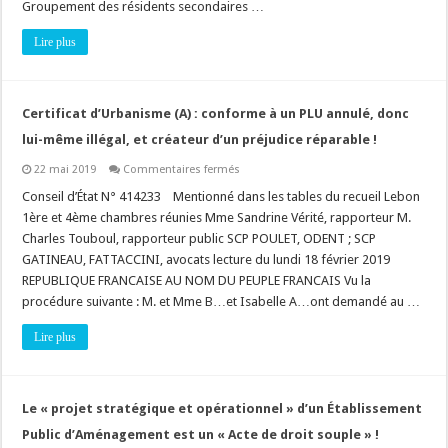
Groupement des résidents secondaires …
précédée
d’une
étude
Lire plus
d’impact
!
Certificat d’Urbanisme (A) : conforme à un PLU annulé, donc
lui-même illégal, et créateur d’un préjudice réparable !
sur
22 mai 2019
Commentaires fermés
Certificat
d’Urbanisme
Conseil d’État N° 414233 Mentionné dans les tables du recueil Lebon
(A)
1ère et 4ème chambres réunies Mme Sandrine Vérité, rapporteur M.
:
conforme
Charles Touboul, rapporteur public SCP POULET, ODENT ; SCP
à
GATINEAU, FATTACCINI, avocats lecture du lundi 18 février 2019
un
PLU
REPUBLIQUE FRANCAISE AU NOM DU PEUPLE FRANCAIS Vu la
annulé,
donc
procédure suivante : M. et Mme B…et Isabelle A…ont demandé au …
lui-
même
Lire plus
illégal,
et
créateur
d’un
préjudice
réparable
Le « projet stratégique et opérationnel » d’un Établissement
!
Public d’Aménagement est un « Acte de droit souple » !