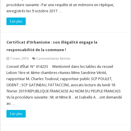
et
« participation »
procédure suivante : Par une requête et un mémoire en réplique,
du
enregistrés les 9 octobre 2017 …
public
!
Lire plus
Certificat d’Urbanisme : son illégalité engage la
responsabilité de la commune !
sur
7 mars 2019
Commentaires fermés
Certificat
d’Urbanisme
Conseil d’État N° 414233 Mentionné dans les tables du recueil
:
Lebon 1ère et 4ème chambres réunies Mme Sandrine Vérité,
son
illégalité
rapporteur M. Charles Touboul, rapporteur public SCP POULET,
engage
ODENT ; SCP GATINEAU, FATTACCINI, avocats lecture du lundi 18
la
responsabilité
février 2019 REPUBLIQUE FRANCAISE AU NOM DU PEUPLE FRANCAIS
de
la
Vu la procédure suivante : M. et Mme B…et Isabelle A…ont demandé
commune
au …
!
Lire plus