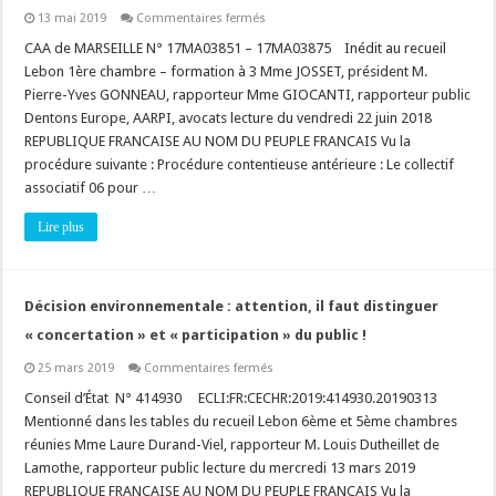
sur
13 mai 2019
Commentaires fermés
Le
« projet
CAA de MARSEILLE N° 17MA03851 – 17MA03875 Inédit au recueil
stratégique
Lebon 1ère chambre – formation à 3 Mme JOSSET, président M.
et
opérationnel »
Pierre-Yves GONNEAU, rapporteur Mme GIOCANTI, rapporteur public
d’un
Dentons Europe, AARPI, avocats lecture du vendredi 22 juin 2018
Établissement
Public
REPUBLIQUE FRANCAISE AU NOM DU PEUPLE FRANCAIS Vu la
d’Aménagement
est
procédure suivante : Procédure contentieuse antérieure : Le collectif
un
associatif 06 pour …
« Acte
de
droit
Lire plus
souple »
!
Décision environnementale : attention, il faut distinguer
« concertation » et « participation » du public !
sur
25 mars 2019
Commentaires fermés
Décision
environnementale
Conseil d’État N° 414930 ECLI:FR:CECHR:2019:414930.20190313
:
Mentionné dans les tables du recueil Lebon 6ème et 5ème chambres
attention,
il
réunies Mme Laure Durand-Viel, rapporteur M. Louis Dutheillet de
faut
Lamothe, rapporteur public lecture du mercredi 13 mars 2019
distinguer
« concertation »
REPUBLIQUE FRANCAISE AU NOM DU PEUPLE FRANCAIS Vu la