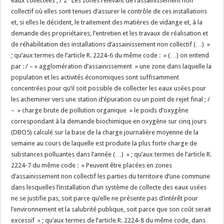
eaux collectées ; / 2° Les zones relevant de l’assainissement non
collectif où elles sont tenues d’assurer le contrôle de ces installations
et, si elles le décident, le traitement des matières de vidange et, à la
demande des propriétaires, l’entretien et les travaux de réalisation et
de réhabilitation des installations d’assainissement non collectif (…) »
; qu’aux termes de l’article R. 2224-6 du même code : » (…) on entend
par : / – » agglomération d’assainissement » une zone dans laquelle la
population et les activités économiques sont suffisamment
concentrées pour qu’il soit possible de collecter les eaux usées pour
les acheminer vers une station d’épuration ou un point de rejet final ; /
– » charge brute de pollution organique » le poids d’oxygène
correspondant à la demande biochimique en oxygène sur cinq jours
(DBO5) calculé sur la base de la charge journalière moyenne de la
semaine au cours de laquelle est produite la plus forte charge de
substances polluantes dans l’année (…) » ; qu’aux termes de l’article R.
2224-7 du même code : » Peuvent être placées en zones
d’assainissement non collectif les parties du territoire d’une commune
dans lesquelles l’installation d’un système de collecte des eaux usées
ne se justifie pas, soit parce qu’elle ne présente pas d’intérêt pour
l’environnement et la salubrité publique, soit parce que son coût serait
excessif » ; qu’aux termes de l’article R. 2224-8 du même code, dans