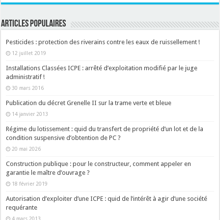
ARTICLES POPULAIRES
Pesticides : protection des riverains contre les eaux de ruissellement !
12 juillet 2019
Installations Classées ICPE : arrêté d’exploitation modifié par le juge
administratif !
30 mars 2016
Publication du décret Grenelle II sur la trame verte et bleue
14 janvier 2013
Régime du lotissement : quid du transfert de propriété d’un lot et de la
condition suspensive d’obtention de PC ?
20 mai 2026
Construction publique : pour le constructeur, comment appeler en
garantie le maître d’ouvrage ?
18 février 2019
Autorisation d’exploiter d’une ICPE : quid de l’intérêt à agir d’une société
requérante
4 mars 2013