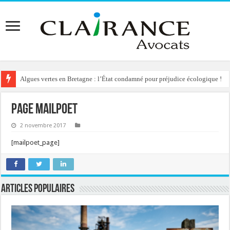
Algues vertes en Bretagne : l’État condamné pour préjudice écologique !
Page MailPoet
2 novembre 2017
[mailpoet_page]
Articles populaires