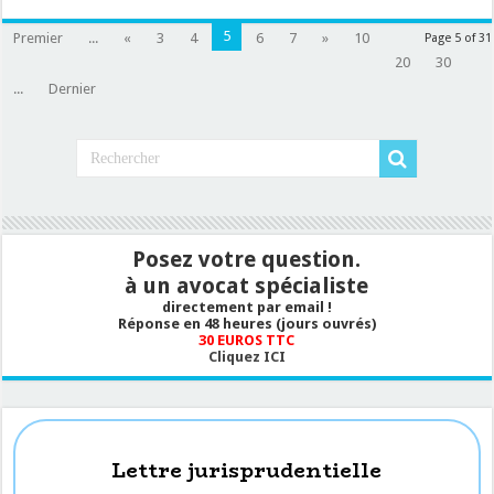
d’appréciation »
!
5
Premier
...
«
3
4
6
7
»
10
Page 5 of 31
20
30
...
Dernier
Posez votre question.
à un avocat spécialiste
directement par email !
Réponse en 48 heures (jours ouvrés)
30 EUROS TTC
Cliquez ICI
Lettre jurisprudentielle