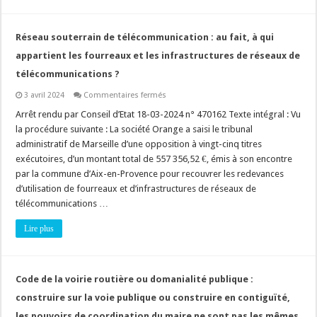
sens
de
la
rubrique
Réseau souterrain de télécommunication : au fait, à qui
41
du
appartient les fourreaux et les infrastructures de réseaux de
tableau
annexé
télécommunications ?
à
l’article
sur
3 avril 2024
Commentaires fermés
R.
Réseau
122-
souterrain
Arrêt rendu par Conseil d’Etat 18-03-2024 n° 470162 Texte intégral : Vu
2
de
du
la procédure suivante : La société Orange a saisi le tribunal
télécommunication
Code
:
administratif de Marseille d’une opposition à vingt-cinq titres
de
au
l’environnement
exécutoires, d’un montant total de 557 356,52 €, émis à son encontre
fait,
à
par la commune d’Aix-en-Provence pour recouvrer les redevances
qui
appartient
d’utilisation de fourreaux et d’infrastructures de réseaux de
les
télécommunications …
fourreaux
et
les
Lire plus
infrastructures
de
réseaux
de
télécommunications
Code de la voirie routière ou domanialité publique :
?
construire sur la voie publique ou construire en contiguïté,
les pouvoirs de coordination du maire ne sont pas les mêmes