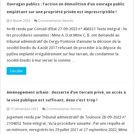
compte
Ouvrages publics : l’action en démolition d’un ouvrage public
du
premier
empiétant sur une propriété privée est imprescriptible !
avis
défavorable
sur
6 février 2024
Commentaires fermés
et
Ouvrages
des
publics
Arrêt rendu par Conseil d’Etat 27-09-2023 n° 466321 Texte intégral : Vu
observations
:
du
les procédures suivantes : Mme A. D.et Mme C. B. ont demandé au
l’action
pétitionnaire
en
tribunal administratif de Cergy-Pontoise d’annuler la décision de la
?
démolition
société Enedis du 4 août 2017 refusant de procéder à la dépose du
d’un
ouvrage
pylône implanté irrégulièrement sur leur terrain, de condamner la
public
empiétant
société Enedis à leur verser la somme …
sur
une
Lire plus
propriété
privée
est
imprescriptible
!
Aménagement urbain : desserte d’un terrain privé, un accès à
la voie publique est suffisant, deux c’est trop !
sur
13 décembre 2023
Commentaires fermés
Aménagement
urbain
Jugement rendu par Tribunal administratif de Toulouse 28-09-2023 n°
:
2104652 Texte intégral : Vu la procédure suivante : Par une requête et
desserte
d’un
un mémoire, enregistrés les 29 juillet 2021 et 27 septembre 2022, Mme
terrain