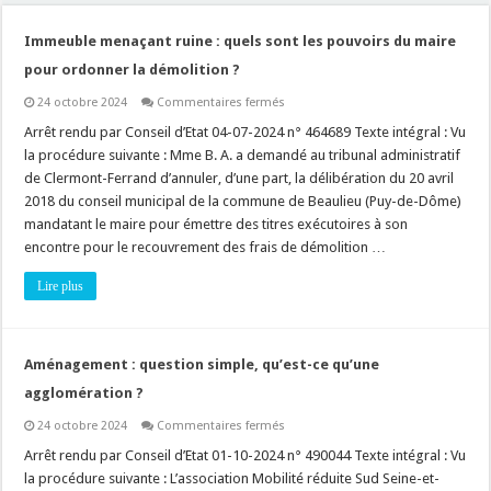
Immeuble menaçant ruine : quels sont les pouvoirs du maire
pour ordonner la démolition ?
sur
24 octobre 2024
Commentaires fermés
Immeuble
menaçant
Arrêt rendu par Conseil d’Etat 04-07-2024 n° 464689 Texte intégral : Vu
ruine
la procédure suivante : Mme B. A. a demandé au tribunal administratif
:
quels
de Clermont-Ferrand d’annuler, d’une part, la délibération du 20 avril
sont
2018 du conseil municipal de la commune de Beaulieu (Puy-de-Dôme)
les
pouvoirs
mandatant le maire pour émettre des titres exécutoires à son
du
maire
encontre pour le recouvrement des frais de démolition …
pour
ordonner
Lire plus
la
démolition
?
Aménagement : question simple, qu’est-ce qu’une
agglomération ?
sur
24 octobre 2024
Commentaires fermés
Aménagement
:
Arrêt rendu par Conseil d’Etat 01-10-2024 n° 490044 Texte intégral : Vu
question
la procédure suivante : L’association Mobilité réduite Sud Seine-et-
simple,