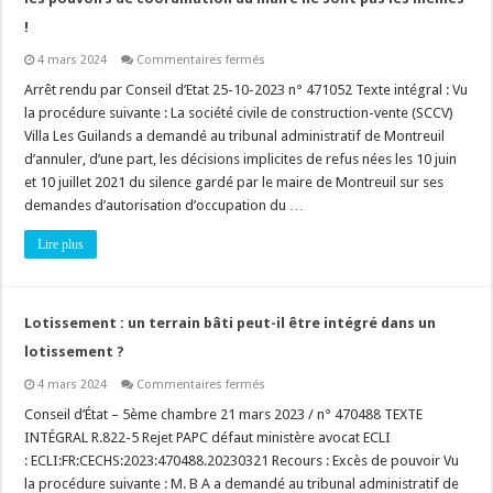
!
sur
4 mars 2024
Commentaires fermés
Code
de
Arrêt rendu par Conseil d’Etat 25-10-2023 n° 471052 Texte intégral : Vu
la
la procédure suivante : La société civile de construction-vente (SCCV)
voirie
routière
Villa Les Guilands a demandé au tribunal administratif de Montreuil
ou
d’annuler, d’une part, les décisions implicites de refus nées les 10 juin
domanialité
publique
et 10 juillet 2021 du silence gardé par le maire de Montreuil sur ses
:
construire
demandes d’autorisation d’occupation du …
sur
la
Lire plus
voie
publique
ou
construire
en
contiguïté,
Lotissement : un terrain bâti peut-il être intégré dans un
les
pouvoirs
lotissement ?
de
coordination
sur
4 mars 2024
Commentaires fermés
du
Lotissement
maire
:
Conseil d’État – 5ème chambre 21 mars 2023 / n° 470488 TEXTE
ne
un
sont
INTÉGRAL R.822-5 Rejet PAPC défaut ministère avocat ECLI
terrain
pas
bâti
: ECLI:FR:CECHS:2023:470488.20230321 Recours : Excès de pouvoir Vu
les
peut-
mêmes
la procédure suivante : M. B A a demandé au tribunal administratif de
il
!