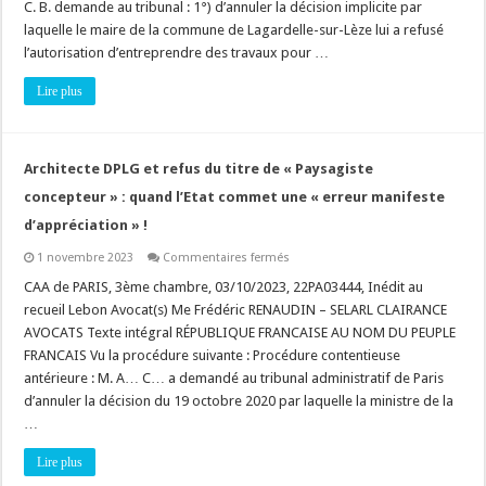
C. B. demande au tribunal : 1°) d’annuler la décision implicite par
privé,
un
laquelle le maire de la commune de Lagardelle-sur-Lèze lui a refusé
accès
à
l’autorisation d’entreprendre des travaux pour …
la
voie
Lire plus
publique
est
suffisant,
deux
c’est
trop
Architecte DPLG et refus du titre de « Paysagiste
!
concepteur » : quand l’Etat commet une « erreur manifeste
d’appréciation » !
sur
1 novembre 2023
Commentaires fermés
Architecte
DPLG
CAA de PARIS, 3ème chambre, 03/10/2023, 22PA03444, Inédit au
et
recueil Lebon Avocat(s) Me Frédéric RENAUDIN – SELARL CLAIRANCE
refus
du
AVOCATS Texte intégral RÉPUBLIQUE FRANCAISE AU NOM DU PEUPLE
titre
FRANCAIS Vu la procédure suivante : Procédure contentieuse
de
« Paysagiste
antérieure : M. A… C… a demandé au tribunal administratif de Paris
concepteur »
:
d’annuler la décision du 19 octobre 2020 par laquelle la ministre de la
quand
…
l’Etat
commet
une
Lire plus
« erreur
manifeste