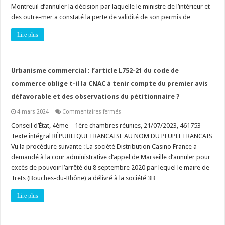
être
Montreuil d’annuler la décision par laquelle le ministre de l’intérieur et
intégré
dans
des outre-mer a constaté la perte de validité de son permis de …
un
lotissement
Lire plus
?
Urbanisme commercial : l’article L752-21 du code de
commerce oblige t-il la CNAC à tenir compte du premier avis
défavorable et des observations du pétitionnaire ?
sur
4 mars 2024
Commentaires fermés
Urbanisme
commercial
Conseil d’État, 4ème – 1ère chambres réunies, 21/07/2023, 461753
:
Texte intégral RÉPUBLIQUE FRANCAISE AU NOM DU PEUPLE FRANCAIS
l’article
L752-
Vu la procédure suivante : La société Distribution Casino France a
21
demandé à la cour administrative d’appel de Marseille d’annuler pour
du
code
excès de pouvoir l’arrêté du 8 septembre 2020 par lequel le maire de
de
commerce
Trets (Bouches-du-Rhône) a délivré à la société 3B …
oblige
t-
Lire plus
il
la
CNAC
à
tenir