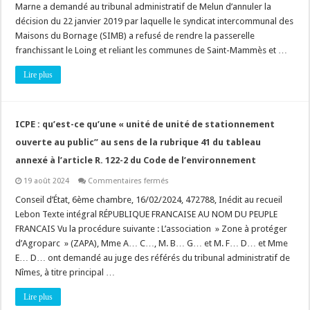
qu’est-
Marne a demandé au tribunal administratif de Melun d’annuler la
ce
décision du 22 janvier 2019 par laquelle le syndicat intercommunal des
qu’une
agglomération
Maisons du Bornage (SIMB) a refusé de rendre la passerelle
?
franchissant le Loing et reliant les communes de Saint-Mammès et …
Lire plus
ICPE : qu’est-ce qu’une « unité de unité de stationnement
ouverte au public” au sens de la rubrique 41 du tableau
annexé à l’article R. 122-2 du Code de l’environnement
sur
19 août 2024
Commentaires fermés
ICPE
:
Conseil d’État, 6ème chambre, 16/02/2024, 472788, Inédit au recueil
qu’est-
Lebon Texte intégral RÉPUBLIQUE FRANCAISE AU NOM DU PEUPLE
ce
qu’une
FRANCAIS Vu la procédure suivante : L’association » Zone à protéger
« unité
d’Agroparc » (ZAPA), Mme A… C…, M. B… G… et M. F… D… et Mme
de
unité
E… D… ont demandé au juge des référés du tribunal administratif de
de
stationnement
Nîmes, à titre principal …
ouverte
au
Lire plus
public”
au