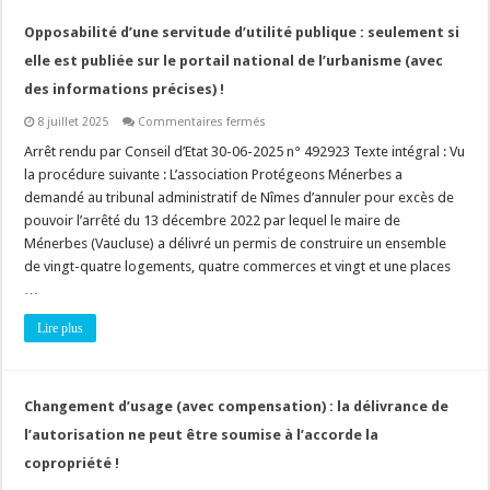
?
Opposabilité d’une servitude d’utilité publique : seulement si
elle est publiée sur le portail national de l’urbanisme (avec
des informations précises) !
sur
8 juillet 2025
Commentaires fermés
Opposabilité
d’une
Arrêt rendu par Conseil d’Etat 30-06-2025 n° 492923 Texte intégral : Vu
servitude
la procédure suivante : L’association Protégeons Ménerbes a
d’utilité
publique
demandé au tribunal administratif de Nîmes d’annuler pour excès de
:
pouvoir l’arrêté du 13 décembre 2022 par lequel le maire de
seulement
si
Ménerbes (Vaucluse) a délivré un permis de construire un ensemble
elle
est
de vingt-quatre logements, quatre commerces et vingt et une places
publiée
…
sur
le
portail
Lire plus
national
de
l’urbanisme
(avec
des
Changement d’usage (avec compensation) : la délivrance de
informations
précises)
l’autorisation ne peut être soumise à l’accorde la
!
copropriété !