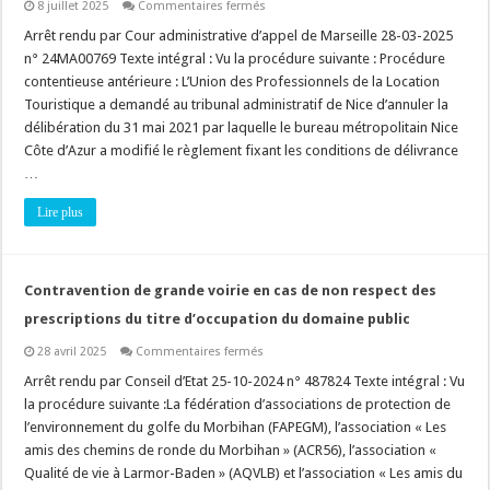
sur
8 juillet 2025
Commentaires fermés
Changement
d’usage
Arrêt rendu par Cour administrative d’appel de Marseille 28-03-2025
(avec
n° 24MA00769 Texte intégral : Vu la procédure suivante : Procédure
compensation)
:
contentieuse antérieure : L’Union des Professionnels de la Location
la
Touristique a demandé au tribunal administratif de Nice d’annuler la
délivrance
de
délibération du 31 mai 2021 par laquelle le bureau métropolitain Nice
l’autorisation
ne
Côte d’Azur a modifié le règlement fixant les conditions de délivrance
peut
…
être
soumise
à
Lire plus
l’accorde
la
copropriété
!
Contravention de grande voirie en cas de non respect des
prescriptions du titre d’occupation du domaine public
sur
28 avril 2025
Commentaires fermés
Contravention
de
Arrêt rendu par Conseil d’Etat 25-10-2024 n° 487824 Texte intégral : Vu
grande
la procédure suivante :La fédération d’associations de protection de
voirie
en
l’environnement du golfe du Morbihan (FAPEGM), l’association « Les
cas
amis des chemins de ronde du Morbihan » (ACR56), l’association «
de
non
Qualité de vie à Larmor-Baden » (AQVLB) et l’association « Les amis du
respect