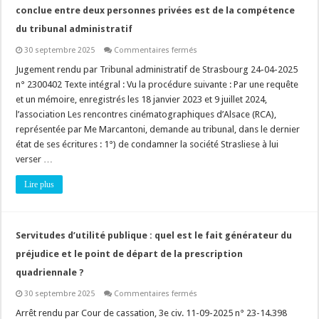
!
conclue entre deux personnes privées est de la compétence
du tribunal administratif
sur
30 septembre 2025
Commentaires fermés
Occupation
du
Jugement rendu par Tribunal administratif de Strasbourg 24-04-2025
domaine
n° 2300402 Texte intégral : Vu la procédure suivante : Par une requête
public
:
et un mémoire, enregistrés les 18 janvier 2023 et 9 juillet 2024,
une
l’association Les rencontres cinématographiques d’Alsace (RCA),
convention
d’occupation
représentée par Me Marcantoni, demande au tribunal, dans le dernier
conclue
entre
état de ses écritures : 1°) de condamner la société Strasliese à lui
deux
verser …
personnes
privées
est
Lire plus
de
la
compétence
du
tribunal
Servitudes d’utilité publique : quel est le fait générateur du
administratif
préjudice et le point de départ de la prescription
quadriennale ?
sur
30 septembre 2025
Commentaires fermés
Servitudes
d’utilité
Arrêt rendu par Cour de cassation, 3e civ. 11-09-2025 n° 23-14.398