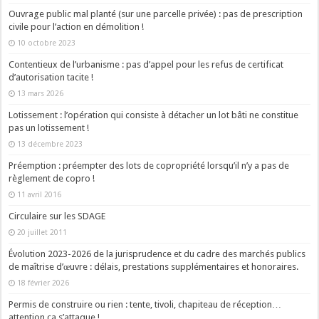
Ouvrage public mal planté (sur une parcelle privée) : pas de prescription
civile pour l’action en démolition !
10 octobre 2023
Contentieux de l’urbanisme : pas d’appel pour les refus de certificat
d’autorisation tacite !
13 mars 2026
Lotissement : l’opération qui consiste à détacher un lot bâti ne constitue
pas un lotissement !
13 décembre 2023
Préemption : préempter des lots de copropriété lorsqu’il n’y a pas de
règlement de copro !
11 avril 2016
Circulaire sur les SDAGE
20 juillet 2011
Évolution 2023-2026 de la jurisprudence et du cadre des marchés publics
de maîtrise d’œuvre : délais, prestations supplémentaires et honoraires.
18 février 2026
Permis de construire ou rien : tente, tivoli, chapiteau de réception…
attention ça s’attaque !