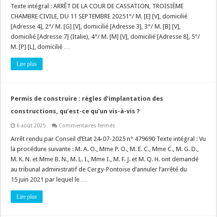
publique
Texte intégral : ARRÊT DE LA COUR DE CASSATION, TROISIÈME
:
quel
CHAMBRE CIVILE, DU 11 SEPTEMBRE 20251°/ M. [E] [V], domicilié
est
[Adresse 4], 2°/ M. [G] [V], domicilié [Adresse 3], 3°/ M. [B] [V],
le
fait
domicilié [Adresse 7] (Italie), 4°/ M. [M] [V], domicilié [Adresse 8], 5°/
générateur
du
M. [P] [L], domicilié …
préjudice
et
Lire plus
le
point
de
départ
de
la
Permis de construire : règles d’implantation des
prescription
quadriennale
constructions, qu’est-ce qu’un vis-à-vis ?
?
sur
6 août 2025
Commentaires fermés
Permis
de
Arrêt rendu par Conseil d’Etat 24-07-2025 n° 479690 Texte intégral : Vu
construire
la procédure suivante : M. A. O., Mme P. O., M. E. C., Mme C., M. G. D.,
:
règles
M. K. N. et Mme B. N., M. L. I., Mme I., M. F. J. et M. Q. H. ont demandé
d’implantation
au tribunal administratif de Cergy-Pontoise d’annuler l’arrêté du
des
constructions,
15 juin 2021 par lequel le …
qu’est-
ce
qu’un
Lire plus
vis-
à-
vis