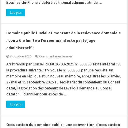
Bouches-du-Rhône a déféré au tribunal administratif de …
foncière,
l’assiette
du
Lire plus
projet,
non
nécessairement
à
la
Domaine public fluvial et montant de la redevance domaniale
parcelle
!
: contrôle limité à l’erreur manifeste par le juge
administratif !
sur
8 octobre 2025
Commentaires fermés
Domaine
public
Arrêt rendu par Conseil d’Etat 26-09-2025 n° 500350 Texte intégral : Vu
fluvial
la procédure suivante : 1°/ Sous le n° 500350, par une requête, un
et
montant
mémoire en réplique et un nouveau mémoire, enregistrés les 6 janvier,
de
27 mai et 15 septembre 2025 au secrétariat du contentieux du Conseil
la
redevance
d’Etat, l’association des bateaux de Levallois demande au Conseil
domaniale
:
d’Etat : 1°) d’annuler pour excès de …
contrôle
limité
Lire plus
à
l’erreur
manifeste
par
le
juge
Occupation du domaine public : une convention d’occupation
administratif