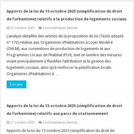
Apports de la loi du 15 octobre 2025 (simplification du droit
de l’urbanisme) relatifs à la production de logements sociaux
sur
21 octobre 2025
Commentaires fermés
Apports
de
L’analyse détaillée des articles de la proposition de loi (Texte adopté
la
n° 172) relative aux Organismes d’Habitations à Loyer Modéré
loi
du
(OHLM), aux conventions de production de logements et aux
15
Programmes Locaux de l’Habitat (PLH), met en lumière des mesures
octobre
2025
visant principalement à fluidifier l’attribution et la gestion des
(simplification
du
logements sociaux, ainsi qu’à renforcer la planification locale.
droit
Organismes d’Habitations à …
de
l’urbanisme)
relatifs
Lire plus
à
la
production
de
logements
Apports de la loi du 15 octobre 2025 (simplification du droit
sociaux
de l’urbanisme) relatifs aux parcs de stationnement
sur
21 octobre 2025
Commentaires fermés
Apports
de
Apports de la loi du 15 octobre 2025 (simplification du droit de
la