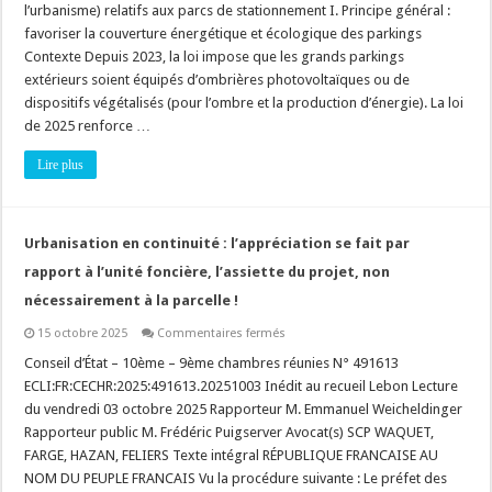
l’urbanisme) relatifs aux parcs de stationnement I. Principe général :
loi
du
favoriser la couverture énergétique et écologique des parkings
15
Contexte Depuis 2023, la loi impose que les grands parkings
octobre
2025
extérieurs soient équipés d’ombrières photovoltaïques ou de
(simplification
du
dispositifs végétalisés (pour l’ombre et la production d’énergie). La loi
droit
de 2025 renforce …
de
l’urbanisme)
relatifs
Lire plus
aux
parcs
de
stationnement
Urbanisation en continuité : l’appréciation se fait par
rapport à l’unité foncière, l’assiette du projet, non
nécessairement à la parcelle !
sur
15 octobre 2025
Commentaires fermés
Urbanisation
en
Conseil d’État – 10ème – 9ème chambres réunies N° 491613
continuité
ECLI:FR:CECHR:2025:491613.20251003 Inédit au recueil Lebon Lecture
:
l’appréciation
du vendredi 03 octobre 2025 Rapporteur M. Emmanuel Weicheldinger
se
Rapporteur public M. Frédéric Puigserver Avocat(s) SCP WAQUET,
fait
par
FARGE, HAZAN, FELIERS Texte intégral RÉPUBLIQUE FRANCAISE AU
rapport
à
NOM DU PEUPLE FRANCAIS Vu la procédure suivante : Le préfet des
l’unité