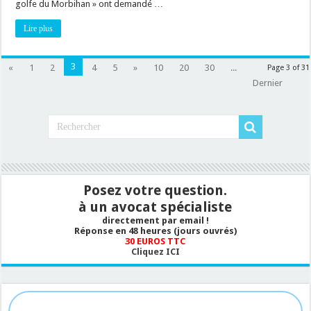
des
golfe du Morbihan » ont demandé …
prescriptions
du
Lire plus
titre
d’occupation
du
domaine
public
3
«
1
2
4
5
»
10
20
30
...
Page 3 of 31
Dernier
Posez votre question.
à un avocat spécialiste
directement par email !
Réponse en 48 heures (jours ouvrés)
30 EUROS TTC
Cliquez ICI