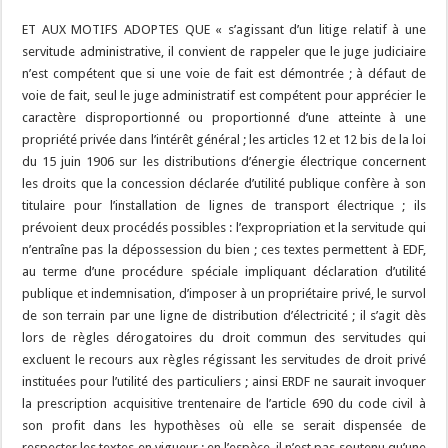
ET AUX MOTIFS ADOPTES QUE « s’agissant d’un litige relatif à une
servitude administrative, il convient de rappeler que le juge judiciaire
n’est compétent que si une voie de fait est démontrée ; à défaut de
voie de fait, seul le juge administratif est compétent pour apprécier le
caractère disproportionné ou proportionné d’une atteinte à une
propriété privée dans l’intérêt général ; les articles 12 et 12 bis de la loi
du 15 juin 1906 sur les distributions d’énergie électrique concernent
les droits que la concession déclarée d’utilité publique confère à son
titulaire pour l’installation de lignes de transport électrique ; ils
prévoient deux procédés possibles : l’expropriation et la servitude qui
n’entraîne pas la dépossession du bien ; ces textes permettent à EDF,
au terme d’une procédure spéciale impliquant déclaration d’utilité
publique et indemnisation, d’imposer à un propriétaire privé, le survol
de son terrain par une ligne de distribution d’électricité ; il s’agit dès
lors de règles dérogatoires du droit commun des servitudes qui
excluent le recours aux règles régissant les servitudes de droit privé
instituées pour l’utilité des particuliers ; ainsi ERDF ne saurait invoquer
la prescription acquisitive trentenaire de l’article 690 du code civil à
son profit dans les hypothèses où elle se serait dispensée de
respecter les textes en vigueur ; en l’espèce, il n’est pas soutenu qu’une