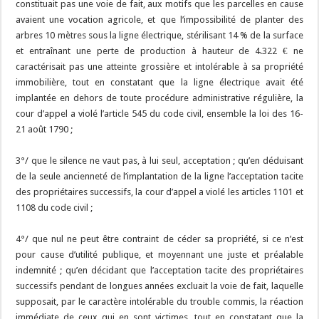
constituait pas une voie de fait, aux motifs que les parcelles en cause
avaient une vocation agricole, et que l’impossibilité de planter des
arbres 10 mètres sous la ligne électrique, stérilisant 14 % de la surface
et entraînant une perte de production à hauteur de 4.322 € ne
caractérisait pas une atteinte grossière et intolérable à sa propriété
immobilière, tout en constatant que la ligne électrique avait été
implantée en dehors de toute procédure administrative régulière, la
cour d’appel a violé l’article 545 du code civil, ensemble la loi des 16-
21 août 1790 ;
3°/ que le silence ne vaut pas, à lui seul, acceptation ; qu’en déduisant
de la seule ancienneté de l’implantation de la ligne l’acceptation tacite
des propriétaires successifs, la cour d’appel a violé les articles 1101 et
1108 du code civil ;
4°/ que nul ne peut être contraint de céder sa propriété, si ce n’est
pour cause d’utilité publique, et moyennant une juste et préalable
indemnité ; qu’en décidant que l’acceptation tacite des propriétaires
successifs pendant de longues années excluait la voie de fait, laquelle
supposait, par le caractère intolérable du trouble commis, la réaction
immédiate de ceux qui en sont victimes, tout en constatant que la