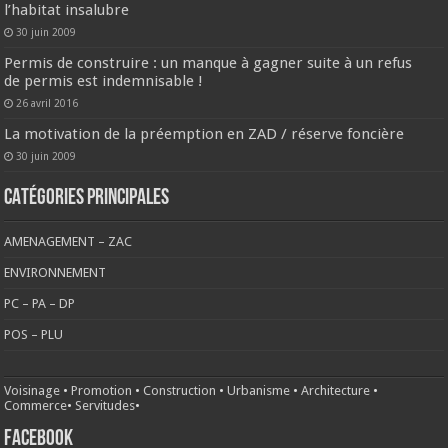
l’habitat insalubre
30 juin 2009
Permis de construire : un manque à gagner suite à un refus
de permis est indemnisable !
26 avril 2016
La motivation de la préemption en ZAD / réserve foncière
30 juin 2009
CATÉGORIES PRINCIPALES
AMENAGEMENT – ZAC
ENVIRONNEMENT
PC – PA – DP
POS – PLU
Voisinage
•
Promotion
•
Construction
•
Urbanisme
•
Architecture
•
Commerce
•
Servitudes
•
FACEBOOK