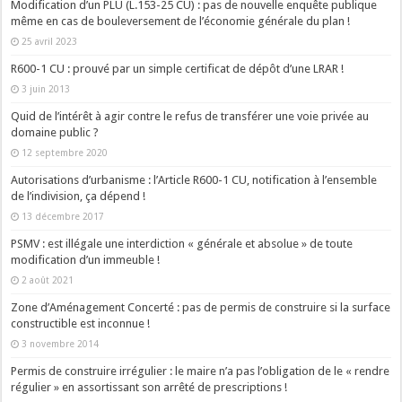
Modification d’un PLU (L.153-25 CU) : pas de nouvelle enquête publique
même en cas de bouleversement de l’économie générale du plan !
25 avril 2023
R600-1 CU : prouvé par un simple certificat de dépôt d’une LRAR !
3 juin 2013
Quid de l’intérêt à agir contre le refus de transférer une voie privée au
domaine public ?
12 septembre 2020
Autorisations d’urbanisme : l’Article R600-1 CU, notification à l’ensemble
de l’indivision, ça dépend !
13 décembre 2017
PSMV : est illégale une interdiction « générale et absolue » de toute
modification d’un immeuble !
2 août 2021
Zone d’Aménagement Concerté : pas de permis de construire si la surface
constructible est inconnue !
3 novembre 2014
Permis de construire irrégulier : le maire n’a pas l’obligation de le « rendre
régulier » en assortissant son arrêté de prescriptions !