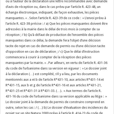
ou à l’auteur de la déclaration une lettre recommandée avec demande
d’avis de réception ou, dans le cas prévu par l’article R. 423-48, un
échange électronique, indiquant, de façon exhaustive, les pièces
manquantes. « . Selon l’article R. 423-39 de ce code : » L’envoi prévu à
l’article R. 423-38 précise : / a) Que les pièces manquantes doivent être
adressées à la mairie dans le délai de trois mois à compter de sa
réception ; / b) Qu’à défaut de production de l’ensemble des pièces
manquantes dans ce délai, la demande fera l’objet d’une décision
tacite de rejet en cas de demande de permis ou d’une décision tacite
d’opposition en cas de déclaration ; / c) Que le délai d’instruction
commencera à courir à compter de la réception des pièces
manquantes par la mairie. « . Par ailleurs, en vertu de l’article R. 431-36
du code de l’urbanisme dans sa version en vigueur : » Le dossier joint
à la déclaration (…) est complété, s’il y a lieu, par les documents
mentionnés aux a et b de l’article R*431-10, aux articles R*431-14 et
R*431-15, aux b et g de l’article R*431-16 et aux articles R*431-21,
R*431-25 et R*431-31 à R*431-33. (…). » Aux termes de l’article R.
431-16 du code de l’urbanisme dans sa version applicable au litige : »
Le dossier joint à la demande de permis de construire comprend en
outre, selon les cas : / (…) b) Le dossier d’évaluation des incidences du
projet sur un site Natura 2000 prévu à l’article R. 414-23 du code de