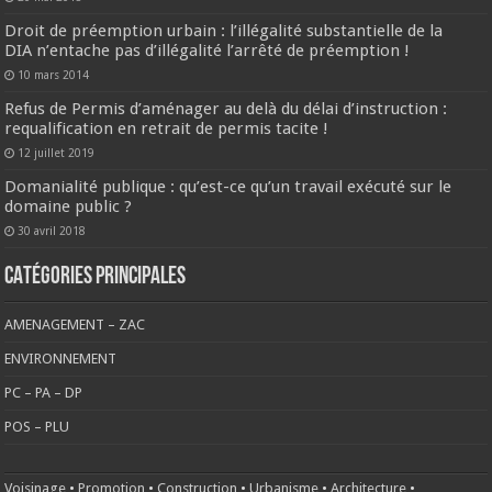
Droit de préemption urbain : l’illégalité substantielle de la
DIA n’entache pas d’illégalité l’arrêté de préemption !
10 mars 2014
Refus de Permis d’aménager au delà du délai d’instruction :
requalification en retrait de permis tacite !
12 juillet 2019
Domanialité publique : qu’est-ce qu’un travail exécuté sur le
domaine public ?
30 avril 2018
CATÉGORIES PRINCIPALES
AMENAGEMENT – ZAC
ENVIRONNEMENT
PC – PA – DP
POS – PLU
Voisinage
•
Promotion
•
Construction
•
Urbanisme
•
Architecture
•