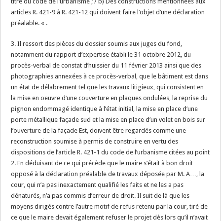
titre du code de l’urbanisme ; / b) Des constructions mentionnées aux
articles R. 421-9 à R. 421-12 qui doivent faire l’objet d’une déclaration
préalable. « .
3. Il ressort des pièces du dossier soumis aux juges du fond,
notamment du rapport d’expertise établi le 31 octobre 2012, du
procès-verbal de constat d’huissier du 11 février 2013 ainsi que des
photographies annexées à ce procès-verbal, que le bâtiment est dans
un état de délabrement tel que les travaux litigieux, qui consistent en
la mise en oeuvre d’une couverture en plaques ondulées, la reprise du
pignon endommagé identique à l’état initial, la mise en place d’une
porte métallique façade sud et la mise en place d’un volet en bois sur
l’ouverture de la façade Est, doivent être regardés comme une
reconstruction soumise à permis de construire en vertu des
dispositions de l’article R. 421-1 du code de l’urbanisme citées au point
2. En déduisant de ce qui précède que le maire s’était à bon droit
opposé à la déclaration préalable de travaux déposée par M. A…, la
cour, qui n’a pas inexactement qualifié les faits et ne les a pas
dénaturés, n’a pas commis d’erreur de droit. Il suit de là que les
moyens dirigés contre l’autre motif de refus retenu par la cour, tiré de
ce que le maire devait également refuser le projet dès lors qu’il n’avait