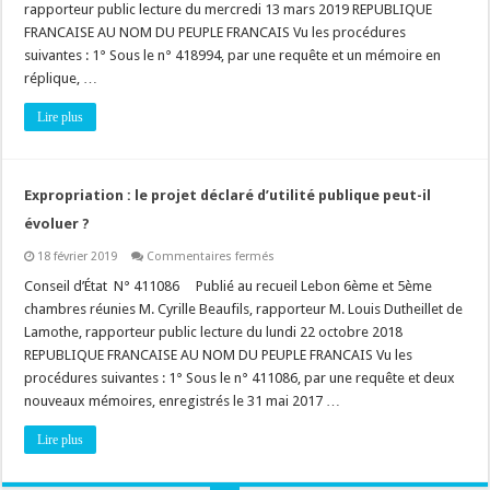
rapporteur public lecture du mercredi 13 mars 2019 REPUBLIQUE
Déclaration
d’Utilité
FRANCAISE AU NOM DU PEUPLE FRANCAIS Vu les procédures
Publique
sans
suivantes : 1° Sous le n° 418994, par une requête et un mémoire en
nouvelle
réplique, …
enquête
publique,
c’est
Lire plus
possible
!
Expropriation : le projet déclaré d’utilité publique peut-il
évoluer ?
sur
18 février 2019
Commentaires fermés
Expropriation
:
Conseil d’État N° 411086 Publié au recueil Lebon 6ème et 5ème
le
chambres réunies M. Cyrille Beaufils, rapporteur M. Louis Dutheillet de
projet
déclaré
Lamothe, rapporteur public lecture du lundi 22 octobre 2018
d’utilité
REPUBLIQUE FRANCAISE AU NOM DU PEUPLE FRANCAIS Vu les
publique
peut-
procédures suivantes : 1° Sous le n° 411086, par une requête et deux
il
évoluer
nouveaux mémoires, enregistrés le 31 mai 2017 …
?
Lire plus