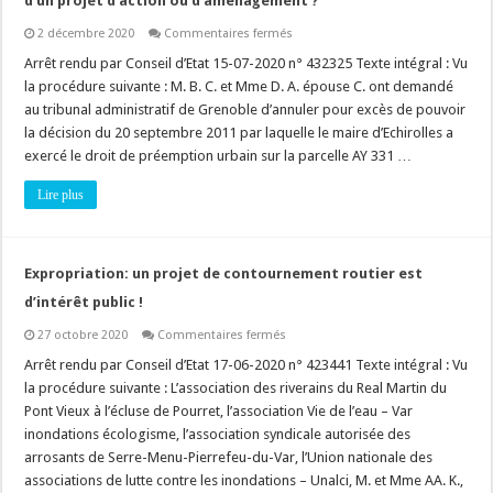
d’un projet d’action ou d’aménagement ?
sur
2 décembre 2020
Commentaires fermés
Droit
de
Arrêt rendu par Conseil d’Etat 15-07-2020 n° 432325 Texte intégral : Vu
préemption
la procédure suivante : M. B. C. et Mme D. A. épouse C. ont demandé
:
comment
au tribunal administratif de Grenoble d’annuler pour excès de pouvoir
le
la décision du 20 septembre 2011 par laquelle le maire d’Echirolles a
juge
apprécie
exercé le droit de préemption urbain sur la parcelle AY 331 …
t-
il
la
Lire plus
réalité
d’un
projet
d’action
ou
Expropriation: un projet de contournement routier est
d’aménagement
?
d’intérêt public !
sur
27 octobre 2020
Commentaires fermés
Expropriation:
un
Arrêt rendu par Conseil d’Etat 17-06-2020 n° 423441 Texte intégral : Vu
projet
la procédure suivante : L’association des riverains du Real Martin du
de
contournement
Pont Vieux à l’écluse de Pourret, l’association Vie de l’eau – Var
routier
inondations écologisme, l’association syndicale autorisée des
est
d’intérêt
arrosants de Serre-Menu-Pierrefeu-du-Var, l’Union nationale des
public
!
associations de lutte contre les inondations – Unalci, M. et Mme AA. K.,