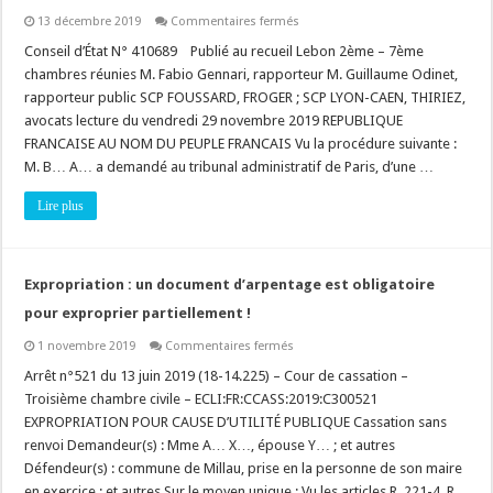
sur
13 décembre 2019
Commentaires fermés
Ouvrage
public
Conseil d’État N° 410689 Publié au recueil Lebon 2ème – 7ème
mal
chambres réunies M. Fabio Gennari, rapporteur M. Guillaume Odinet,
implanté
et
rapporteur public SCP FOUSSARD, FROGER ; SCP LYON-CAEN, THIRIEZ,
procédure
avocats lecture du vendredi 29 novembre 2019 REPUBLIQUE
de
démolition
FRANCAISE AU NOM DU PEUPLE FRANCAIS Vu la procédure suivante :
:
compétence
M. B… A… a demandé au tribunal administratif de Paris, d’une …
du
juge
Lire plus
administratif
du
« plein
contentieux »
!
Expropriation : un document d’arpentage est obligatoire
pour exproprier partiellement !
sur
1 novembre 2019
Commentaires fermés
Expropriation
:
Arrêt n°521 du 13 juin 2019 (18-14.225) – Cour de cassation –
un
Troisième chambre civile – ECLI:FR:CCASS:2019:C300521
document
d’arpentage
EXPROPRIATION POUR CAUSE D’UTILITÉ PUBLIQUE Cassation sans
est
renvoi Demandeur(s) : Mme A… X…, épouse Y… ; et autres
obligatoire
pour
Défendeur(s) : commune de Millau, prise en la personne de son maire
exproprier
partiellement
en exercice ; et autres Sur le moyen unique : Vu les articles R. 221-4, R.