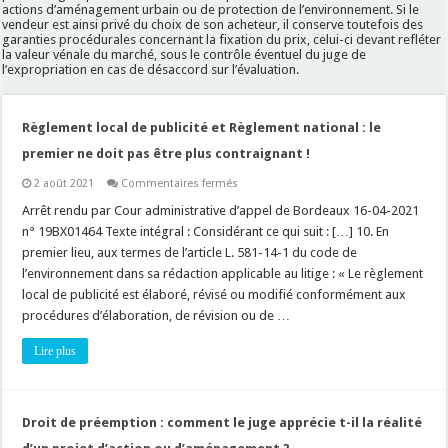
actions d’aménagement urbain ou de protection de l’environnement. Si le
vendeur est ainsi privé du choix de son acheteur, il conserve toutefois des
garanties procédurales concernant la fixation du prix, celui-ci devant refléter
la valeur vénale du marché, sous le contrôle éventuel du juge de
l’expropriation en cas de désaccord sur l’évaluation.
Règlement local de publicité et Règlement national : le
premier ne doit pas être plus contraignant !
sur
2 août 2021
Commentaires fermés
Règlement
local
Arrêt rendu par Cour administrative d’appel de Bordeaux 16-04-2021
de
n° 19BX01464 Texte intégral : Considérant ce qui suit : […] 10. En
publicité
et
premier lieu, aux termes de l’article L. 581-14-1 du code de
Règlement
l’environnement dans sa rédaction applicable au litige : « Le règlement
national
:
local de publicité est élaboré, révisé ou modifié conformément aux
le
premier
procédures d’élaboration, de révision ou de …
ne
doit
Lire plus
pas
être
plus
contraignant
!
Droit de préemption : comment le juge apprécie t-il la réalité