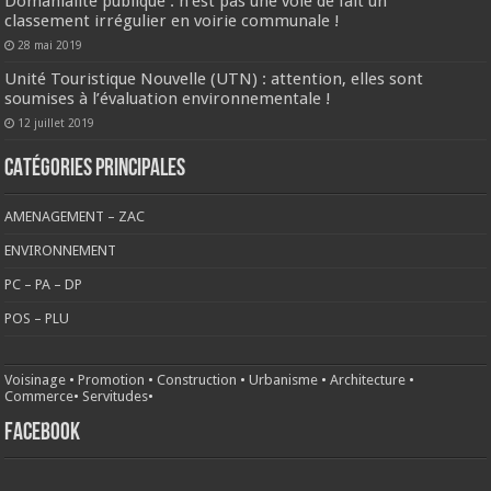
Domanialité publique : n’est pas une voie de fait un
classement irrégulier en voirie communale !
28 mai 2019
Unité Touristique Nouvelle (UTN) : attention, elles sont
soumises à l’évaluation environnementale !
12 juillet 2019
CATÉGORIES PRINCIPALES
AMENAGEMENT – ZAC
ENVIRONNEMENT
PC – PA – DP
POS – PLU
Voisinage
•
Promotion
•
Construction
•
Urbanisme
•
Architecture
•
Commerce
•
Servitudes
•
FACEBOOK