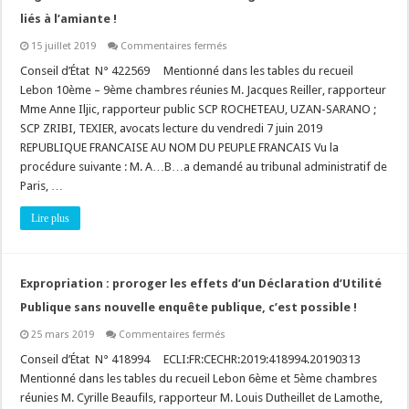
liés à l’amiante !
sur
15 juillet 2019
Commentaires fermés
Logement
social
Conseil d’État N° 422569 Mentionné dans les tables du recueil
:
Lebon 10ème – 9ème chambres réunies M. Jacques Reiller, rapporteur
communication
obligatoire
Mme Anne Iljic, rapporteur public SCP ROCHETEAU, UZAN-SARANO ;
des
SCP ZRIBI, TEXIER, avocats lecture du vendredi 7 juin 2019
documents
liés
REPUBLIQUE FRANCAISE AU NOM DU PEUPLE FRANCAIS Vu la
à
l’amiante
procédure suivante : M. A…B…a demandé au tribunal administratif de
!
Paris, …
Lire plus
Expropriation : proroger les effets d’un Déclaration d’Utilité
Publique sans nouvelle enquête publique, c’est possible !
sur
25 mars 2019
Commentaires fermés
Expropriation
:
Conseil d’État N° 418994 ECLI:FR:CECHR:2019:418994.20190313
proroger
Mentionné dans les tables du recueil Lebon 6ème et 5ème chambres
les
effets
réunies M. Cyrille Beaufils, rapporteur M. Louis Dutheillet de Lamothe,
d’un