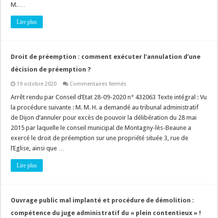
M. …
Lire plus
Droit de préemption : comment exécuter l’annulation d’une
décision de préemption ?
sur
19 octobre 2020
Commentaires fermés
Droit
de
Arrêt rendu par Conseil d’Etat 28-09-2020 n° 432063 Texte intégral : Vu
préemption
la procédure suivante : M. M. H. a demandé au tribunal administratif
:
comment
de Dijon d’annuler pour excès de pouvoir la délibération du 28 mai
exécuter
2015 par laquelle le conseil municipal de Montagny-lès-Beaune a
l’annulation
d’une
exercé le droit de préemption sur une propriété située 3, rue de
décision
de
l’Eglise, ainsi que …
préemption
?
Lire plus
Ouvrage public mal implanté et procédure de démolition :
compétence du juge administratif du « plein contentieux » !