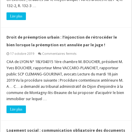
!
132-2, R. 132-3 …
Lire plus
Droit de préemption urbain : l’injonction de rétrocéder le
bien lorsque la préemption est annulée par le juge !
sur
17 octobre 2019
Commentaires fermés
Droit
de
CAA de LYON N° 18LY04015 1ère chambre M. BOUCHER, président M.
préemption
Yves BOUCHER, rapporteur Mme VACCARO-PLANCHET, rapporteur
urbain
:
public SCP CLEMANG-GOURINAT, avocats Lecture du mardi 18 juin
l’injonction
2019 Vu la procédure suivante : Procédure contentieuse antérieure M.
de
rétrocéder
A… C… a demandé au tribunal administratif de Dijon d’enjoindre à la
le
bien
commune de Montagny-lès-Beaune de lui proposer d’acquérir le bien
lorsque
immobilier sur lequel …
la
préemption
est
Lire plus
annulée
par
le
juge
!
Logement social : communication obligatoire des documents