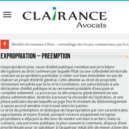
Meublés de tourisme à Paris : verrouillage des locaux commerciaux par la ma
EXPROPRIATION – PREEMPTION
L’expropriation pour cause d’utilité publique constitue une procédure
dérogatoire au droit commun par laquelle l’État ou une collectivité territoriale
contraint un propriétaire particulier à céder son bien immobilier en vue de
réaliser un projet d’intérêt général. Cette atteinte au droit de propriété,
strictement encadrée par la loi et la Constitution, est subordonnée à une
déclaration d’utilité publique et au versement préalable d’une juste et
complète indemnité. Le processus se décompose généralement en une
phase administrative, destinée à prouver la nécessité de l’opération, et une
phase judiciaire durant laquelle un juge fixe le montant du dédommagement
si aucun accord amiable n’est trouvé entre les parties.
Le droit de préemption se distingue de l’expropriation par son caractère plus
opportuniste et moins frontal, puisqu’il s’exerce uniquement lorsqu’un
propriétaire a déjà pris la décision de vendre son bien à un tiers. Dans ce
scénario, une personne publique, le plus souvent la commune, dispose d’une
priorité légale pour se substituer à l’acquéreur initial afin de mener à bien des