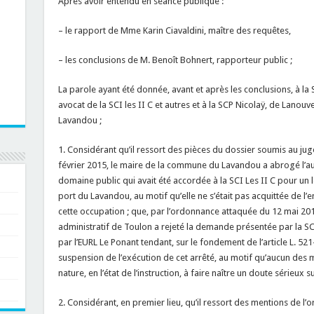
Après avoir entendu en séance publique :
– le rapport de Mme Karin Ciavaldini, maître des requêtes,
– les conclusions de M. Benoît Bohnert, rapporteur public ;
La parole ayant été donnée, avant et après les conclusions, à la 
avocat de la SCI les II C et autres et à la SCP Nicolaÿ, de Lanou
Lavandou ;
1. Considérant qu’il ressort des pièces du dossier soumis au jug
février 2015, le maire de la commune du Lavandou a abrogé l’a
domaine public qui avait été accordée à la SCI Les II C pour un 
port du Lavandou, au motif qu’elle ne s’était pas acquittée de l
cette occupation ; que, par l’ordonnance attaquée du 12 mai 2015
administratif de Toulon a rejeté la demande présentée par la 
par l’EURL Le Ponant tendant, sur le fondement de l’article L. 521
suspension de l’exécution de cet arrêté, au motif qu’aucun des 
nature, en l’état de l’instruction, à faire naître un doute sérieux su
2. Considérant, en premier lieu, qu’il ressort des mentions de l