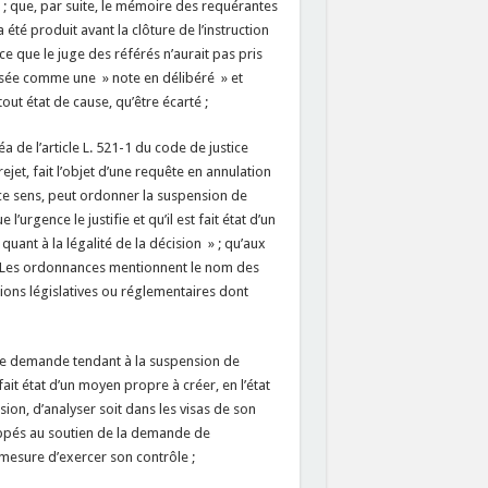
s ; que, par suite, le mémoire des requérantes
 été produit avant la clôture de l’instruction
ce que le juge des référés n’aurait pas pris
visée comme une » note en délibéré » et
tout état de cause, qu’être écarté ;
 de l’article L. 521-1 du code de justice
jet, fait l’objet d’une requête en annulation
 ce sens, peut ordonner la suspension de
l’urgence le justifie et qu’il est fait état d’un
quant à la légalité de la décision » ; qu’aux
 » Les ordonnances mentionnent le nom des
itions législatives ou réglementaires dont
 une demande tendant à la suspension de
fait état d’un moyen propre à créer, en l’état
ision, d’analyser soit dans les visas de son
oppés au soutien de la demande de
mesure d’exercer son contrôle ;