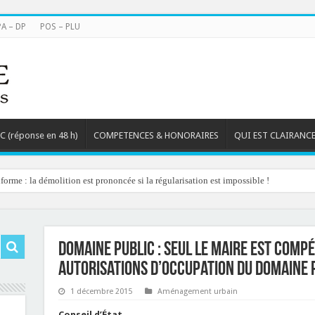
PA – DP
POS – PLU
TC (réponse en 48 h)
COMPETENCES & HONORAIRES
QUI EST CLAIRANCE
orme : la démolition est prononcée si la régularisation est impossible !
Domaine public : seul le maire est comp
autorisations d’occupation du domaine 
1 décembre 2015
Aménagement urbain
Conseil d’État