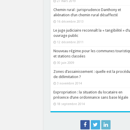
27 mars 2019
Chemin rural : jurisprudence Danthony et
aliénation d’un chemin rural désaffecté
16 décembre 2013
Le juge judiciaire reconnaît la « tangibilité » d’
ouvrage public
12 décembre 2011
Nouveau régime pour les communes touristiq
et stations classées
30 juin 2009
Zones d’assainissement : quelle est la procéd
de délimitation ?
3 novembre 2014
Expropriation : la situation du locataire en
présence d’une ordonnance sans base légale
18 septembre 2014