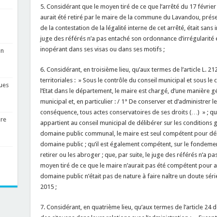
5. Considérant que le moyen tiré de ce que l’arrêté du 17 févri
aurait été retiré par le maire de la commune du Lavandou, présen
de la contestation de la légalité interne de cet arrêté, était sans i
juge des référés n’a pas entaché son ordonnance d’irrégularité
inopérant dans ses visas ou dans ses motifs ;
un
6. Considérant, en troisième lieu, qu’aux termes de l’article L. 2
territoriales : » Sous le contrôle du conseil municipal et sous le
ues
l’Etat dans le département, le maire est chargé, d’une manière gé
municipal et, en particulier : / 1° De conserver et d’administrer 
conséquence, tous actes conservatoires de ses droits (…) » ; qu’il
ure
appartient au conseil municipal de délibérer sur les conditions 
domaine public communal, le maire est seul compétent pour déli
domaine public ; qu’il est également compétent, sur le fondeme
retirer ou les abroger ; que, par suite, le juge des référés n’a p
moyen tiré de ce que le maire n’aurait pas été compétent pour a
domaine public n’était pas de nature à faire naître un doute sérieu
2015 ;
7. Considérant, en quatrième lieu, qu’aux termes de l’article 24 de