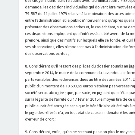
des citoyens dans leurs relations avec l’administration : » Excepti
demande, les décisions individuelles qui doivent être motivées en 
79-587 du 11 juillet 1979 relative à la motivation des actes admini
entre l’administration et le public n’interviennent qu’après que
présenter des observations écrites et, le cas échéant, sur sa de
ces dispositions impliquent que l’intéressé ait été averti de la 
prendre, ainsi que des motifs sur lesquels elle se fonde, et qu’il
ses observations, elles n’imposent pas à l’administration d’infor
des observations écrites ;
8. Considérant qu’il ressort des pièces du dossier soumis au juge
septembre 2014, le maire de la commune du Lavandou a informé l
parts variables des redevances dues au titre des années 2011, 
public d’un montant de 10 693,65 euros n’étaient pas versées ra
société serait abrogée ; que, par suite, en jugeant que n’était pa
sur la légalité de l’arrêté du 17 février 2015 le moyen tiré de c
public aurait été abrogée sans que le bénéficiaire ait été mis à
le juge des référés n’a, en tout état de cause, ni dénaturé les pi
d’erreur de droit ;
9. Considérant, enfin, qu’en ne retenant pas non plus le moyen t