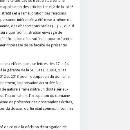
on faite des cas où il est statué sur une
application des articles 1er et 2 de la loi n°
stratifs et à l’amélioration des relations
 la personne intéressée a été mise à même de
mande, des observations orales (…) » ; que si
mesure que l’administration envisage de
 bénéficie d’un délai suffisant pour présenter
mer l’intéressé de sa faculté de présenter
 des référés que, par lettres des 17 et 24
a gérante de la SCI Les II C que, si les
2012 et 2013 pour l’occupation du domaine
pidement, l’autorisation accordée à la
s de nature à faire naître un doute sérieux
e que l’autorisation d’occupation du domaine
 même de présenter des observations écrites,
èces du dossier qui lui était soumis, ni commis
iré de ce que la décision d’abrogation de