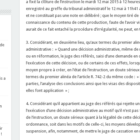
a fixé la clôture de l’instruction le mardi 12 mai 2015 à 12 heure
enregistré au greffe du tribunal administratif le 12 mai à 11h41 a
et ne constituait pas une note en délibéré ; que le moyen tiré de 
connaissance du contenu de cette production, faute de l’avoir 
aurait de ce fait entaché la procédure d’irrégularité, ne peut, en 
3. Considérant, en deuxième lieu, qu’aux termes du premier alinéa
 de
administrative : » Quand une décision administrative, même de re
ou en réformation, le juge des référés, saisi d’une demande en
l’exécution de cette décision, ou de certains de ces effets, lorsque 
moyen propre à créer, en l’état de l’instruction, un doute sérieux 
termes du premier alinéa de l’article R. 742-2 du même code :
is a
parties, l’analyse des conclusions ainsi que les visas des dispos
elles font application » ;
4. Considérant qu’il appartient au juge des référés qui rejette
n
l’exécution d’une décision administrative au motif qu’il n’est pas 
de l’instruction, un doute sérieux quant à la légalité de cette déc
ordonnance, soit dans les motifs de celle-ci, les moyens dével
ir
suspension, afin, notamment, de mettre le juge de cassation en 
!