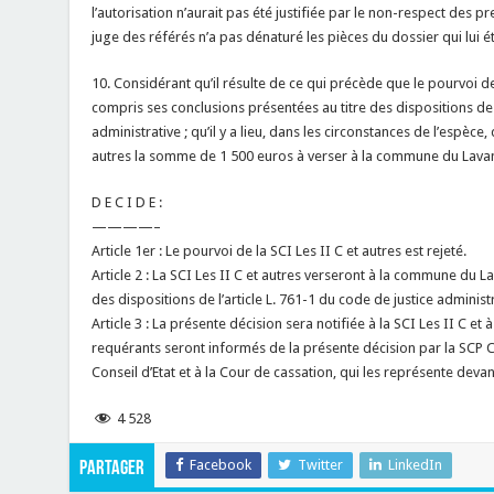
l’autorisation n’aurait pas été justifiée par le non-respect des pr
juge des référés n’a pas dénaturé les pièces du dossier qui lui ét
10. Considérant qu’il résulte de ce qui précède que le pourvoi de l
compris ses conclusions présentées au titre des dispositions de l
administrative ; qu’il y a lieu, dans les circonstances de l’espèce,
autres la somme de 1 500 euros à verser à la commune du Lava
D E C I D E :
————–
Article 1er : Le pourvoi de la SCI Les II C et autres est rejeté.
Article 2 : La SCI Les II C et autres verseront à la commune du
des dispositions de l’article L. 761-1 du code de justice administr
Article 3 : La présente décision sera notifiée à la SCI Les II C 
requérants seront informés de la présente décision par la SCP Ce
Conseil d’Etat et à la Cour de cassation, qui les représente devant
4 528
Facebook
Twitter
LinkedIn
Partager