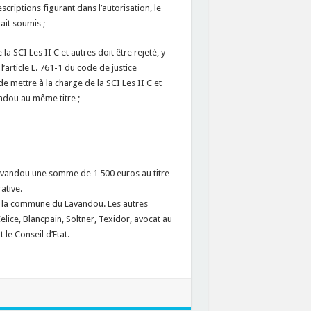
escriptions figurant dans l’autorisation, le
ait soumis ;
a SCI Les II C et autres doit être rejeté, y
’article L. 761-1 du code de justice
 de mettre à la charge de la SCI Les II C et
ndou au même titre ;
 Lavandou une somme de 1 500 euros au titre
ative.
et à la commune du Lavandou. Les autres
lice, Blancpain, Soltner, Texidor, avocat au
 le Conseil d’Etat.