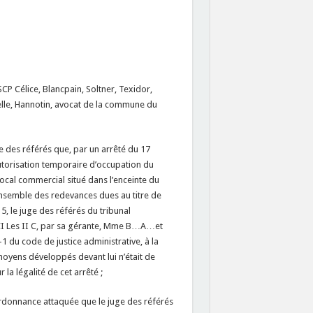
SCP Célice, Blancpain, Soltner, Texidor,
velle, Hannotin, avocat de la commune du
e des référés que, par un arrêté du 17
utorisation temporaire d’occupation du
local commercial situé dans l’enceinte du
’ensemble des redevances dues au titre de
, le juge des référés du tribunal
SCI Les II C, par sa gérante, Mme B…A…et
-1 du code de justice administrative, à la
moyens développés devant lui n’était de
r la légalité de cet arrêté ;
’ordonnance attaquée que le juge des référés