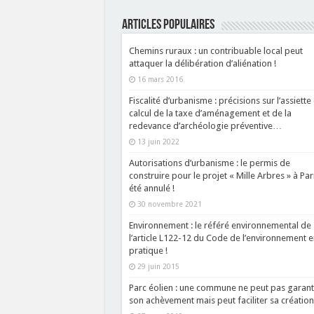
ARTICLES POPULAIRES
Chemins ruraux : un contribuable local peut
attaquer la délibération d’aliénation !
16 mars 2016
Fiscalité d’urbanisme : précisions sur l’assiette
calcul de la taxe d’aménagement et de la
redevance d’archéologie préventive…
13 juin 2022
Autorisations d’urbanisme : le permis de
construire pour le projet « Mille Arbres » à Par
été annulé !
30 novembre 2021
Environnement : le référé environnemental de
l’article L122-12 du Code de l’environnement e
pratique !
29 juin 2015
Parc éolien : une commune ne peut pas garant
son achèvement mais peut faciliter sa création 