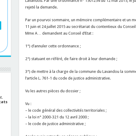
Lavandou. Par une ordonnance n° 1501254 du 12 mai 2015, le jug
rejeté la demande.
Par un pourvoi sommaire, un mémoire complémentaire et un mémo
11 juin et 24 juillet 2015 au secrétariat du contentieux du Conseil 
Mme A… demandent au Conseil d’Etat :
1°) d’annuler cette ordonnance ;
2°) statuant en référé, de faire droit à leur demande ;
3°) de mettre à la charge de la commune du Lavandou la somme 
l’article L. 761-1 du code de justice administrative.
Vu les autres pièces du dossier ;
t.
cats
Vu :
– le code général des collectivités territoriales ;
– la loi n° 2000-321 du 12 avril 2000 ;
– le code de justice administrative ;