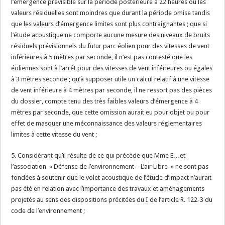
l’émergence prévisible sur la période postérieure à 22 heures où les
valeurs résiduelles sont moindres que durant la période omise tandis
que les valeurs d’émergence limites sont plus contraignantes ; que si
l’étude acoustique ne comporte aucune mesure des niveaux de bruits
résiduels prévisionnels du futur parc éolien pour des vitesses de vent
inférieures à 5 mètres par seconde, il n’est pas contesté que les
éoliennes sont à l’arrêt pour des vitesses de vent inférieures ou égales
à 3 mètres seconde ; qu’à supposer utile un calcul relatif à une vitesse
de vent inférieure à 4 mètres par seconde, il ne ressort pas des pièces
du dossier, compte tenu des très faibles valeurs d’émergence à 4
mètres par seconde, que cette omission aurait eu pour objet ou pour
effet de masquer une méconnaissance des valeurs réglementaires
limites à cette vitesse du vent ;
5. Considérant qu’il résulte de ce qui précède que Mme E…et
l’association » Défense de l’environnement – L’air Libre » ne sont pas
fondées à soutenir que le volet acoustique de l’étude d’impact n’aurait
pas été en relation avec l’importance des travaux et aménagements
projetés au sens des dispositions précitées du I de l’article R. 122-3 du
code de l’environnement ;