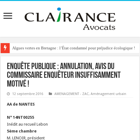
Algues vertes en Bretagne : l’État condamné pour préjudice écologique !
Reconstruction de chalets d’alpage : le préfet condamné à délivrer l’autoris
Enquête publique : annulation, avis du
commissaire enquêteur insuffisamment
motivé !
12 septembre 2016
AMENAGEMENT - ZAC
,
Aménagement urbain
AA de NANTES
N° 14NT00255
Inédit au recueil Lebon
5ème chambre
M. LENOIR, président