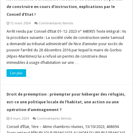
de construire en cours d’instruction, explications par le
Conseil d’Etat !
sur
12 mars 2024
Commentaires fermés
Autorisations
d’urbanisme
Arrêt rendu par Conseil d’Etat 01-12-2023 n° 448905 Texte intégral : Vu
:
la procédure suivante : La société civile de construction vente Samsud
modifier
sa
a demandé au tribunal administratif de Nice d’annuler pour excès de
demande
pouvoir l’arrêté du 26 décembre 2016 par lequel le maire de Gorbio
de
permis
(Alpes-Maritimes) lui a refusé un permis de construire deux
de
construire
immeubles à usage d’habitation sur une …
en
cours
Lire plus
d’instruction,
explications
par
le
Conseil
d’Etat
Droit de préemption : préempter pour héberger des réfugiés,
!
est-ce une politique locale de l’habitat, une action ou une
opération d’aménagement ?
sur
4 mars 2024
Commentaires fermés
Droit
de
Conseil d’État, 1ère – 4ème chambres réunies, 13/10/2023, 468694
préemption
Texte intégral RÉPUBLIQUE FRANCAISE AU NOM DU PEUPLE FRANCAIS