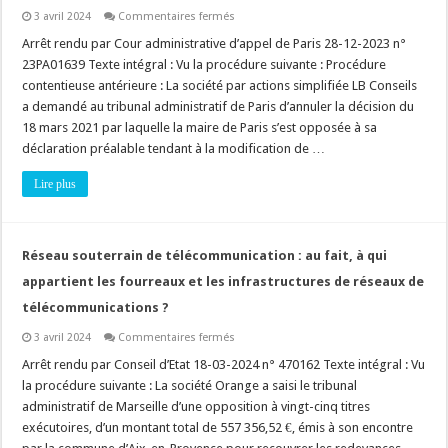
sur
3 avril 2024
Commentaires fermés
Autorisation
d’urbanisme
Arrêt rendu par Cour administrative d’appel de Paris 28-12-2023 n°
:
23PA01639 Texte intégral : Vu la procédure suivante : Procédure
pour
rappel,
contentieuse antérieure : La société par actions simplifiée LB Conseils
changement
a demandé au tribunal administratif de Paris d’annuler la décision du
de
destination
18 mars 2021 par laquelle la maire de Paris s’est opposée à sa
(ou
sous-
déclaration préalable tendant à la modification de …
destination)
+
Lire plus
modification
de
façade
(ou
structure
porteuse)
Réseau souterrain de télécommunication : au fait, à qui
=
permis
appartient les fourreaux et les infrastructures de réseaux de
de
construire
télécommunications ?
!
sur
3 avril 2024
Commentaires fermés
Réseau
souterrain
Arrêt rendu par Conseil d’Etat 18-03-2024 n° 470162 Texte intégral : Vu
de
la procédure suivante : La société Orange a saisi le tribunal
télécommunication
:
administratif de Marseille d’une opposition à vingt-cinq titres
au
exécutoires, d’un montant total de 557 356,52 €, émis à son encontre
fait,
à