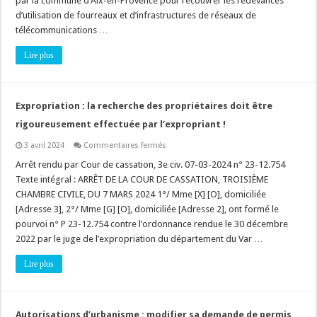
par la commune d’Aix-en-Provence pour recouvrer les redevances
qui
appartient
d’utilisation de fourreaux et d’infrastructures de réseaux de
les
télécommunications …
fourreaux
et
les
Lire plus
infrastructures
de
réseaux
de
télécommunications
Expropriation : la recherche des propriétaires doit être
?
rigoureusement effectuée par l’expropriant !
sur
3 avril 2024
Commentaires fermés
Expropriation
:
Arrêt rendu par Cour de cassation, 3e civ. 07-03-2024 n° 23-12.754
la
Texte intégral : ARRÊT DE LA COUR DE CASSATION, TROISIÈME
recherche
des
CHAMBRE CIVILE, DU 7 MARS 2024 1°/ Mme [X] [O], domiciliée
propriétaires
[Adresse 3], 2°/ Mme [G] [O], domiciliée [Adresse 2], ont formé le
doit
être
pourvoi n° P 23-12.754 contre l’ordonnance rendue le 30 décembre
rigoureusement
effectuée
2022 par le juge de l’expropriation du département du Var …
par
l’expropriant
Lire plus
!
Autorisations d’urbanisme : modifier sa demande de permis