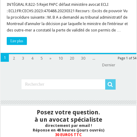
un
INTÉGRAL R.822-5 Rejet PAPC défaut ministère avocat ECLI
terrain
bâti
: ECLI:FR:CECHS:2023:470488.20230321 Recours : Excès de pouvoir Vu
peut-
la procédure suivante : M. B A a demandé au tribunal administratif de
il
être
Montreuil d’annuler la décision par laquelle le ministre de l’intérieur et
intégré
dans
des outre-mer a constaté la perte de validité de son permis de …
un
lotissement
Lire plus
?
1
2
3
4
5
»
10
20
30
...
Page 1 of 54
Dernier
Posez votre question.
à un avocat spécialiste
directement par email !
Réponse en 48 heures (jours ouvrés)
30 EUROS TTC