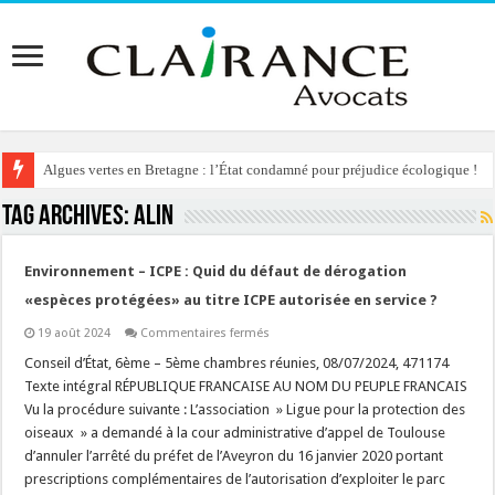
Algues vertes en Bretagne : l’État condamné pour préjudice écologique !
Tag Archives:
alin
Environnement – ICPE : Quid du défaut de dérogation
«espèces protégées» au titre ICPE autorisée en service ?
sur
19 août 2024
Commentaires fermés
Environnement
–
Conseil d’État, 6ème – 5ème chambres réunies, 08/07/2024, 471174
ICPE
Texte intégral RÉPUBLIQUE FRANCAISE AU NOM DU PEUPLE FRANCAIS
:
Quid
Vu la procédure suivante : L’association » Ligue pour la protection des
du
oiseaux » a demandé à la cour administrative d’appel de Toulouse
défaut
de
d’annuler l’arrêté du préfet de l’Aveyron du 16 janvier 2020 portant
dérogation
«espèces
prescriptions complémentaires de l’autorisation d’exploiter le parc
protégées»