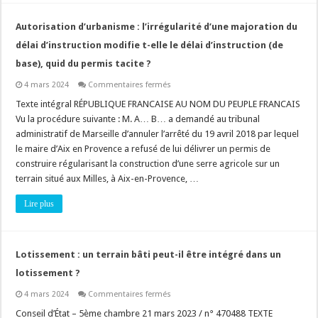
possible
?
Autorisation d’urbanisme : l’irrégularité d’une majoration du
délai d’instruction modifie t-elle le délai d’instruction (de
base), quid du permis tacite ?
sur
4 mars 2024
Commentaires fermés
Autorisation
d’urbanisme
Texte intégral RÉPUBLIQUE FRANCAISE AU NOM DU PEUPLE FRANCAIS
:
Vu la procédure suivante : M. A… B… a demandé au tribunal
l’irrégularité
d’une
administratif de Marseille d’annuler l’arrêté du 19 avril 2018 par lequel
majoration
le maire d’Aix en Provence a refusé de lui délivrer un permis de
du
délai
construire régularisant la construction d’une serre agricole sur un
d’instruction
modifie
terrain situé aux Milles, à Aix-en-Provence, …
t-
elle
Lire plus
le
délai
d’instruction
(de
base),
quid
Lotissement : un terrain bâti peut-il être intégré dans un
du
permis
lotissement ?
tacite
?
sur
4 mars 2024
Commentaires fermés
Lotissement
:
Conseil d’État – 5ème chambre 21 mars 2023 / n° 470488 TEXTE