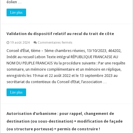
éolien …
au
titre
ICPE
Lire plus
autorisée
en
service
?
Validation du dispositif relatif au recul du trait de côte
sur
19 août 2024
Commentaires fermés
Validation
du
Conseil d’État, 6ème – 5ème chambres réunies, 13/10/2023, 464202,
dispositif
Inédit au recueil Lebon Texte intégral RÉPUBLIQUE FRANCAISE AU
relatif
au
NOM DU PEUPLE FRANCAIS Vu la procédure suivante : Par une requête
recul
sommaire, un mémoire complémentaire et un mémoire en réplique,
du
trait
enregistrés les 19 mai et 22 août 2022 et le 13 septembre 2023 au
de
côte
secrétariat du contentieux du Conseil d’Etat, l’association …
Lire plus
Autorisation d’urbanisme : pour rappel, changement de
destination (ou sous-destination) + modification de façade
(ou structure porteuse) = permis de construire !