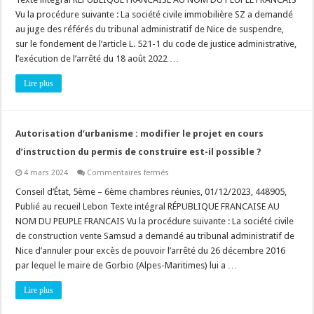
:
préempter
Vu la procédure suivante : La société civile immobilière SZ a demandé
pour
au juge des référés du tribunal administratif de Nice de suspendre,
héberger
des
sur le fondement de l’article L. 521-1 du code de justice administrative,
réfugiés,
est-
l’exécution de l’arrêté du 18 août 2022 …
ce
une
Lire plus
politique
locale
de
l’habitat,
une
action
Autorisation d’urbanisme : modifier le projet en cours
ou
une
d’instruction du permis de construire est-il possible ?
opération
d’aménagement
sur
4 mars 2024
Commentaires fermés
?
Autorisation
d’urbanisme
Conseil d’État, 5ème – 6ème chambres réunies, 01/12/2023, 448905,
:
Publié au recueil Lebon Texte intégral RÉPUBLIQUE FRANCAISE AU
modifier
le
NOM DU PEUPLE FRANCAIS Vu la procédure suivante : La société civile
projet
de construction vente Samsud a demandé au tribunal administratif de
en
cours
Nice d’annuler pour excès de pouvoir l’arrêté du 26 décembre 2016
d’instruction
du
par lequel le maire de Gorbio (Alpes-Maritimes) lui a …
permis
de
Lire plus
construire
est-
il